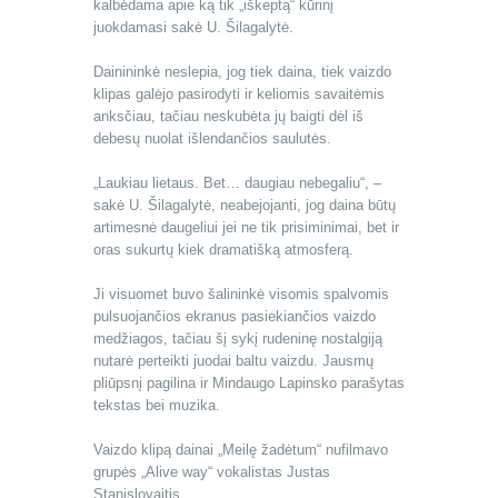
kalbėdama apie ką tik „iškeptą“ kūrinį
juokdamasi sakė U. Šilagalytė.
Dainininkė neslepia, jog tiek daina, tiek vaizdo
klipas galėjo pasirodyti ir keliomis savaitėmis
anksčiau, tačiau neskubėta jų baigti dėl iš
debesų nuolat išlendančios saulutės.
„Laukiau lietaus. Bet… daugiau nebegaliu“, –
sakė U. Šilagalytė, neabejojanti, jog daina būtų
artimesnė daugeliui jei ne tik prisiminimai, bet ir
oras sukurtų kiek dramatišką atmosferą.
Ji visuomet buvo šalininkė visomis spalvomis
pulsuojančios ekranus pasiekiančios vaizdo
medžiagos, tačiau šį sykį rudeninę nostalgiją
nutarė perteikti juodai baltu vaizdu. Jausmų
pliūpsnį pagilina ir Mindaugo Lapinsko parašytas
tekstas bei muzika.
Vaizdo klipą dainai „Meilę žadėtum“ nufilmavo
grupės „Alive way“ vokalistas Justas
Stanislovaitis.