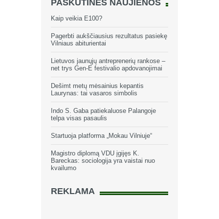
PASKUTINĖS NAUJIENOS
Kaip veikia E100?
Pagerbti aukščiausius rezultatus pasiekę
Vilniaus abiturientai
Lietuvos jaunųjų antreprenerių rankose –
net trys Gen-E festivalio apdovanojimai
Dešimt metų mėsainius kepantis
Laurynas: tai vasaros simbolis
Indo S. Gaba patiekaluose Palangoje
telpa visas pasaulis
Startuoja platforma „Mokau Vilniuje“
Magistro diplomą VDU įgijęs K.
Bareckas: sociologija yra vaistai nuo
kvailumo
REKLAMA