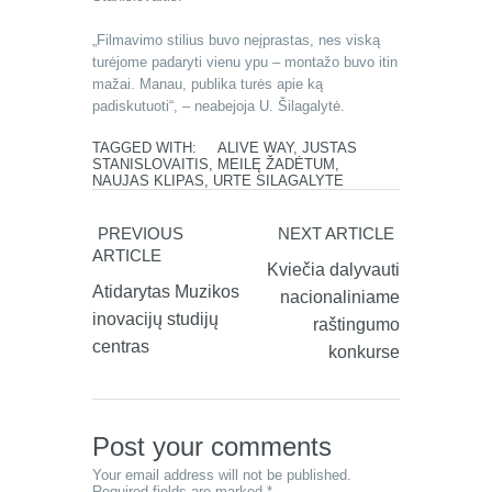
„Filmavimo stilius buvo neįprastas, nes viską
turėjome padaryti vienu ypu – montažo buvo itin
mažai. Manau, publika turės apie ką
padiskutuoti“, – neabejoja U. Šilagalytė.
TAGGED WITH:
ALIVE WAY
,
JUSTAS
STANISLOVAITIS
,
MEILĘ ŽADĖTUM
,
NAUJAS KLIPAS
,
URTE SILAGALYTE
PREVIOUS
NEXT ARTICLE
ARTICLE
Kviečia dalyvauti
Atidarytas Muzikos
nacionaliniame
inovacijų studijų
raštingumo
centras
konkurse
Post your comments
Your email address will not be published.
Required fields are marked *