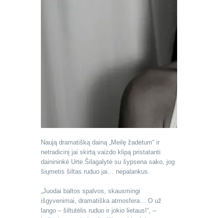
Naują dramatišką dainą „Meilę žadėtum“ ir
netradicinį jai skirtą vaizdo klipą pristatanti
dainininkė Urtė Šilagalytė su šypsena sako, jog
šiųmetis šiltas ruduo jai… nepalankus.
„Juodai baltos spalvos, skausmingi
išgyvenimai, dramatiška atmosfera… O už
lango – šiltutėlis ruduo ir jokio lietaus!“, –