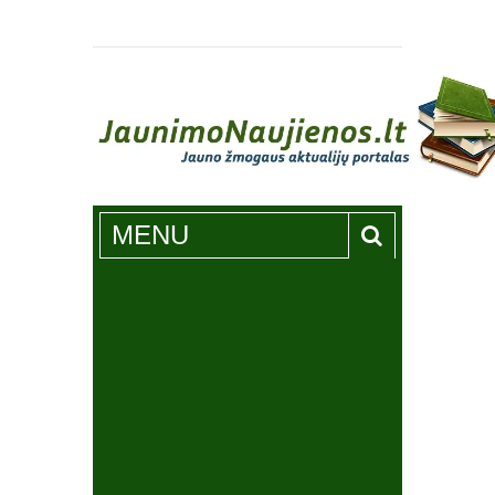
Jaunimonaujienos.lt
MENU