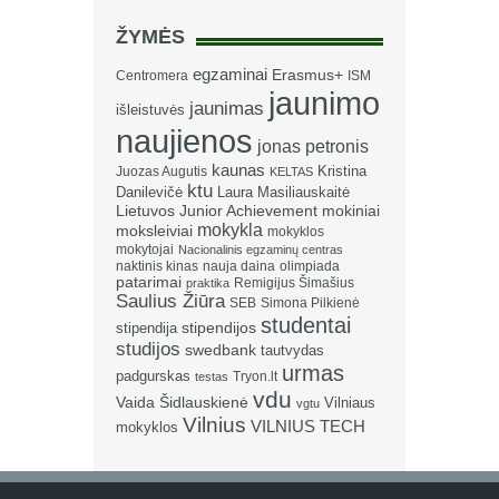
ŽYMĖS
egzaminai
Erasmus+
Centromera
ISM
jaunimo
jaunimas
išleistuvės
naujienos
jonas petronis
kaunas
Kristina
Juozas Augutis
KELTAS
ktu
Danilevičė
Laura Masiliauskaitė
Lietuvos Junior Achievement
mokiniai
mokykla
moksleiviai
mokyklos
mokytojai
Nacionalinis egzaminų centras
naktinis kinas
nauja daina
olimpiada
patarimai
Remigijus Šimašius
praktika
Saulius Žiūra
SEB
Simona Pilkienė
studentai
stipendija
stipendijos
studijos
swedbank
tautvydas
urmas
padgurskas
Tryon.lt
testas
vdu
Vaida Šidlauskienė
Vilniaus
vgtu
Vilnius
VILNIUS TECH
mokyklos