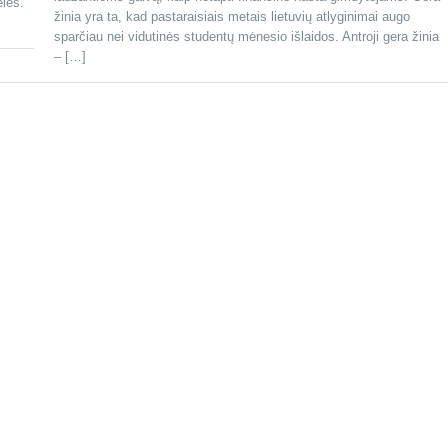
elės.
žinia yra ta, kad pastaraisiais metais lietuvių atlyginimai augo
sparčiau nei vidutinės studentų mėnesio išlaidos. Antroji gera žinia
– […]