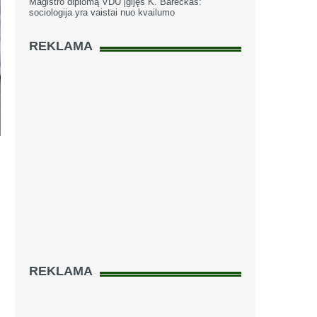
Magistro diplomą VDU įgijęs K. Bareckas:
sociologija yra vaistai nuo kvailumo
REKLAMA
REKLAMA