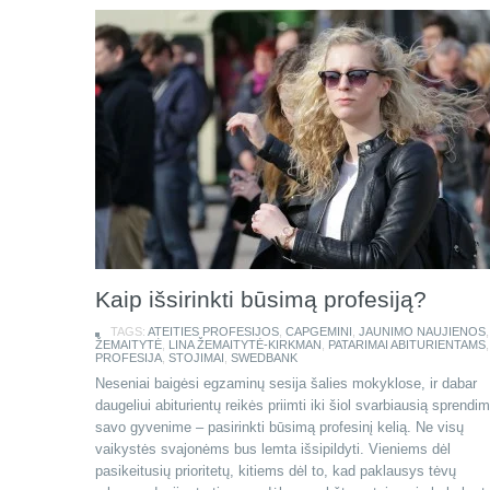
Kaip išsirinkti būsimą profesiją?
TAGS:
ATEITIES PROFESIJOS
,
CAPGEMINI
,
JAUNIMO NAUJIENOS
ŽEMAITYTĖ
,
LINA ŽEMAITYTĖ-KIRKMAN
,
PATARIMAI ABITURIENTAMS
,
PROFESIJA
,
STOJIMAI
,
SWEDBANK
Neseniai baigėsi egzaminų sesija šalies mokyklose, ir dabar
daugeliui abiturientų reikės priimti iki šiol svarbiausią sprendi
savo gyvenime – pasirinkti būsimą profesinį kelią. Ne visų
vaikystės svajonėms bus lemta išsipildyti. Vieniems dėl
pasikeitusių prioritetų, kitiems dėl to, kad paklausys tėvų