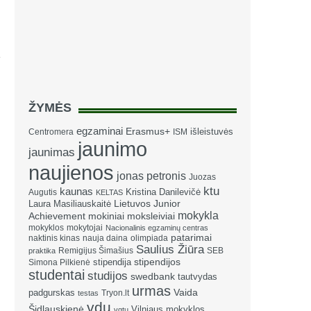
ŽYMĖS
egzaminai
Erasmus+
išleistuvės
Centromera
ISM
jaunimo
jaunimas
naujienos
jonas petronis
Juozas
ktu
kaunas
Kristina Danilevičė
Augutis
KELTAS
Laura Masiliauskaitė
Lietuvos Junior
mokykla
Achievement
mokiniai
moksleiviai
mokyklos
mokytojai
Nacionalinis egzaminų centras
patarimai
naktinis kinas
nauja daina
olimpiada
Saulius Žiūra
Remigijus Šimašius
SEB
praktika
stipendija
stipendijos
Simona Pilkienė
studentai
studijos
swedbank
tautvydas
urmas
Vaida
padgurskas
Tryon.lt
testas
vdu
Šidlauskienė
Vilniaus mokyklos
vgtu