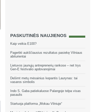
PASKUTINĖS NAUJIENOS
.
Kaip veikia E100?
Pagerbti aukščiausius rezultatus pasiekę Vilniaus
abiturientai
Lietuvos jaunųjų antreprenerių rankose – net trys
Gen-E festivalio apdovanojimai
Dešimt metų mėsainius kepantis Laurynas: tai
vasaros simbolis
Indo S. Gaba patiekaluose Palangoje telpa visas
pasaulis
Startuoja platforma „Mokau Vilniuje“