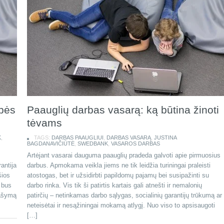
ybės
Paauglių darbas vasarą: ką būtina žinoti
tėvams
K
,
TAGS:
DARBAS PAAUGLIUI
,
DARBAS VASARĄ
,
JUSTINA
BAGDANAVIČIŪTĖ
,
SWEDBANK
,
VASAROS DARBAS
Artėjant vasarai dauguma paauglių pradeda galvoti apie pirmuosius
antija
darbus. Apmokama veikla jiems ne tik leidžia turiningai praleisti
šios
atostogas, bet ir užsidirbti papildomų pajamų bei susipažinti su
i bus
darbo rinka. Vis tik ši patirtis kartais gali atnešti ir nemalonių
rašymą
patirčių – netinkamas darbo sąlygas, socialinių garantijų trūkumą ar
neteisėtai ir nesąžiningai mokamą atlygį. Nuo viso to apsisaugoti
[…]