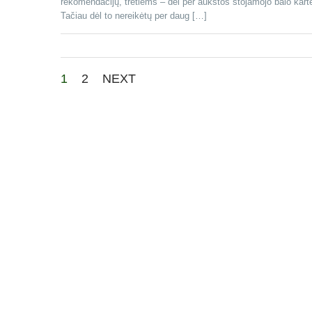
rekomendacijų, tretiems – dėl per aukštos stojamojo balo kart
Tačiau dėl to nereikėtų per daug […]
1
2
NEXT