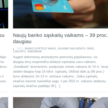
su
Naujų banko sąskaitų vaikams – 39 proc
daugiau
TAGS:
BANKO KORTELĖ VAIKUI
,
JAUNIMO NAUJIENOS
,
PAVEL
LADZIATO
,
SWEDBANK
ebėjo
Augant elektroninių atsiskaitymo priemonių populiarumui, vis
ama
daugiau tėvų nusprendžia atidaryti sąskaitas savo vaikams.
 buvo
„Swedbank“ duomenimis, praėjusiais metais vaikams iki 14 m. tėvai
atidarė daugiau kaip 16 tūkst. sąskaitų. Didžioji dalis jų (66 proc.)
 ir
buvo atidarytos 10–13 m. amžiaus vaikams. „Vaikų sąskaitų
ausia
skaičius kasmet nuosekliai auga, ir per 2022 m. vaikams atidarytų
sąskaitų skaičius padidėjo 39 […]