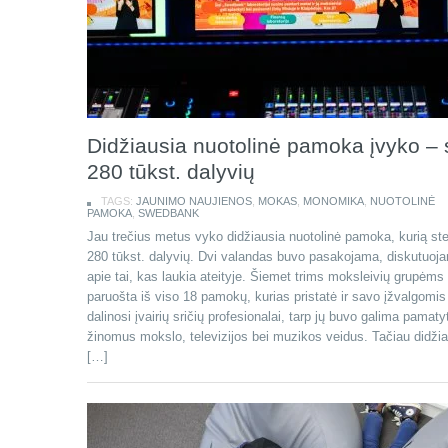
Didžiausia nuotolinė pamoka įvyko – 
280 tūkst. dalyvių
TAGS:
JAUNIMO NAUJIENOS
,
MOKAS
,
MONOMIKA
,
NUOTOLINĖ
PAMOKA
,
SWEDBANK
Jau trečius metus vyko didžiausia nuotolinė pamoka, kurią st
280 tūkst. dalyvių. Dvi valandas buvo pasakojama, diskutuoj
apie tai, kas laukia ateityje. Šiemet trims moksleivių grupėms
paruošta iš viso 18 pamokų, kurias pristatė ir savo įžvalgomis
dalinosi įvairių sričių profesionalai, tarp jų buvo galima pamatyti
žinomus mokslo, televizijos bei muzikos veidus. Tačiau didži
[…]