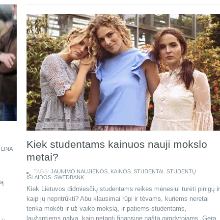
Kiek studentams kainuos nauji mokslo
,
LINA
metai?
TAGS:
JAUNIMO NAUJIENOS
,
KAINOS
,
STUDENTAI
,
STUDENTŲ
IŠLAIDOS
,
SWEDBANK
mą
Kiek Lietuvos didmiesčių studentams reikės mėnesiui turėti pinigų ir
kaip jų nepritrūkti? Abu klausimai rūpi ir tėvams, kuriems neretai
tenka mokėti ir už vaiko mokslą, ir patiems studentams,
laužantiems galvą, kaip netapti finansine našta gimdytojams. Gera