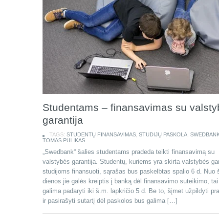
Studentams – finansavimas su valst
garantija
TAGS:
STUDENTŲ FINANSAVIMAS
,
STUDIJŲ PASKOLA
,
SWEDBAN
TOMAS PULIKAS
„Swedbank“ šalies studentams pradeda teikti finansavimą su
valstybės garantija. Studentų, kuriems yra skirta valstybės gar
studijoms finansuoti, sąrašas bus paskelbtas spalio 6 d. Nuo 
dienos jie galės kreiptis į banką dėl finansavimo suteikimo, ta
galima padaryti iki š.m. lapkričio 5 d. Be to, šįmet užpildyti p
ir pasirašyti sutartį dėl paskolos bus galima […]