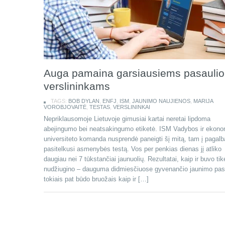
Auga pamaina garsiausiems pasaulio
verslininkams
TAGS:
BOB DYLAN
,
ENFJ
,
ISM
,
JAUNIMO NAUJIENOS
,
MARIJA
VOROBJOVAITĖ
,
TESTAS
,
VERSLININKAI
Nepriklausomoje Lietuvoje gimusiai kartai neretai lipdoma
abejingumo bei neatsakingumo etiketė. ISM Vadybos ir ekon
universiteto komanda nusprendė paneigti šį mitą, tam į pagalb
pasitelkusi asmenybės testą. Vos per penkias dienas jį atliko
daugiau nei 7 tūkstančiai jaunuolių. Rezultatai, kaip ir buvo tik
nudžiugino – dauguma didmiesčiuose gyvenančio jaunimo pas
tokiais pat būdo bruožais kaip ir […]