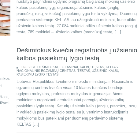
nustatyti pagrindinio ugdymo programą baigiančių mokinių užsienio
kalbos pasiekimų lygį, organizuoja užsienio kalbos (anglų,
prancūzų, rusų, vokiečių) pasiekimų lygio testo vykdymą. Duomenų
perdavimo sistemoje KELTAS jau užregistruoti mokiniai, kurie atliks
užsienio kalbos testą. 27 084 mokiniai atliks užsienio kalbos (anglų)
testą, 789 mokiniai – užsienio kalbos (prancūzų) testą, […]
Dešimtokus kviečia registruotis į užsieni
kalbos pasiekimų lygio testą
TAGS:
B1
,
DEŠIMTOKAI
,
EGZAMINAI
,
KALBŲ TESTAS
,
KELTAS
,
NACIONALINIS EGZAMINŲ CENTRAS
,
TESTAS
,
UŽSIENIO KALBŲ
PASIEKIMŲ LYGIO TESTAS
omikos
Lietuvos Respublikos švietimo ir mokslo ministerija ir Nacionalinis
ą
egzaminų centras kviečia visas 10 klases turinčias bendrojo
ugdymo mokyklas, profesines mokyklas ir gimnazijas šiems
ėtasi,
mokiniams organizuoti centralizuotai parengtą užsienio kalbų
ižymi
pasiekimų lygio testą. Keturių užsienio kalbų (anglų, prancūzų, rusų
ir vokiečių) pasiekimų lygio testai su jų vertinimo instrukcijomis
mokykloms bus pateikiami per duomenų perdavimo sistemą
KELTAS […]