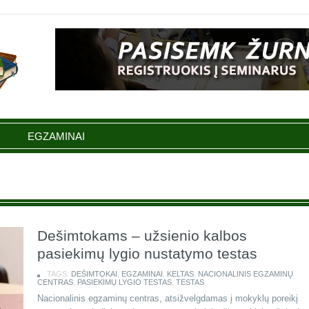
EGZAMINAI
Dešimtokams – užsienio kalbos
pasiekimų lygio nustatymo testas
TAGS:
DEŠIMTOKAI
,
EGZAMINAI
,
KELTAS
,
NACIONALINIS EGZAMINŲ
CENTRAS
,
PASIEKIMŲ LYGIO TESTAS
,
TESTAS
Nacionalinis egzaminų centras, atsižvelgdamas į mokyklų poreikį