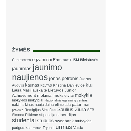
ŽYMĖS
egzaminai
Erasmus+
išleistuvės
Centromera
ISM
jaunimo
jaunimas
naujienos
jonas petronis
Juozas
ktu
kaunas
Kristina Danilevičė
Augutis
KELTAS
Laura Masiliauskaitė
Lietuvos Junior
mokykla
Achievement
mokiniai
moksleiviai
mokyklos
mokytojai
Nacionalinis egzaminų centras
patarimai
naktinis kinas
nauja daina
olimpiada
Saulius Žiūra
Remigijus Šimašius
SEB
praktika
stipendija
stipendijos
Simona Pilkienė
studentai
studijos
swedbank
tautvydas
urmas
Vaida
padgurskas
Tryon.lt
testas