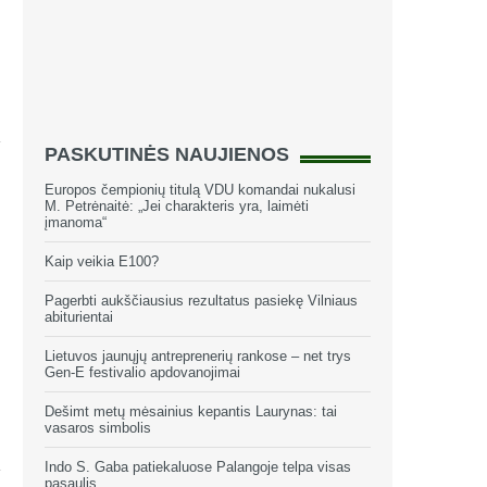
PASKUTINĖS NAUJIENOS
o
Europos čempionių titulą VDU komandai nukalusi
M. Petrėnaitė: „Jei charakteris yra, laimėti
įmanoma“
Kaip veikia E100?
Pagerbti aukščiausius rezultatus pasiekę Vilniaus
abiturientai
Lietuvos jaunųjų antreprenerių rankose – net trys
Gen-E festivalio apdovanojimai
Dešimt metų mėsainius kepantis Laurynas: tai
vasaros simbolis
Indo S. Gaba patiekaluose Palangoje telpa visas
pasaulis