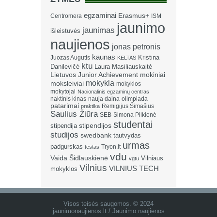
egzaminai
Erasmus+
Centromera
ISM
jaunimo
jaunimas
išleistuvės
naujienos
jonas petronis
kaunas
Kristina
Juozas Augutis
KELTAS
ktu
Danilevičė
Laura Masiliauskaitė
Lietuvos Junior Achievement
mokiniai
mokykla
moksleiviai
mokyklos
mokytojai
Nacionalinis egzaminų centras
naktinis kinas
nauja daina
olimpiada
patarimai
Remigijus Šimašius
praktika
Saulius Žiūra
SEB
Simona Pilkienė
studentai
stipendija
stipendijos
studijos
swedbank
tautvydas
urmas
padgurskas
Tryon.lt
testas
vdu
Vaida Šidlauskienė
Vilniaus
vgtu
Vilnius
VILNIUS TECH
mokyklos
Visos teisės saugomos. © 2024
jaunimonaujienos.lt / Jaunimo naujienos