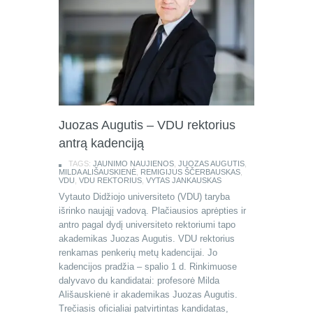
Juozas Augutis – VDU rektorius
antrą kadenciją
TAGS:
JAUNIMO NAUJIENOS
,
JUOZAS AUGUTIS
,
MILDA ALIŠAUSKIENĖ
,
REMIGIJUS ŠČERBAUSKAS
,
VDU
,
VDU REKTORIUS
,
VYTAS JANKAUSKAS
Vytauto Didžiojo universiteto (VDU) taryba
išrinko naująjį vadovą. Plačiausios aprėpties ir
antro pagal dydį universiteto rektoriumi tapo
akademikas Juozas Augutis. VDU rektorius
renkamas penkerių metų kadencijai. Jo
kadencijos pradžia – spalio 1 d. Rinkimuose
dalyvavo du kandidatai: profesorė Milda
Ališauskienė ir akademikas Juozas Augutis.
Trečiasis oficialiai patvirtintas kandidatas,