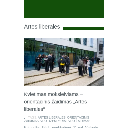
Artes liberales
Kvietimas moksleiviams –
orientacinis žaidimas „Artes
liberales“
TAGS:
ARTES LIBERALES
,
ORIENTACINIS
ŽAIDIMAS
,
VDU DŽEMPERIAI
,
VDU ŽAIDIMAS
Balandžio 18 d., penktadienį, 11 val. Vytauto