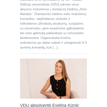
Didžiojo universitetas (VDU) sukvies visus
aktyvius moksleivius į orientacinį žaidimą „Artes
liberales“. Orientacinio žaidimo metu moksleivių
komandos, narpliodamos užduotis ir
ieškodamos užkoduotų atsakymų, susipažins
su universitetu, jame esančiomis galimybėmis
bei turės galimybę pabendrauti su universiteto
bendruomene. Organizatoriai kviečia
moksleivius jau dabar suburti ir užregistruoti 4–5
asmenų komandą, kuri […]
VDU absolventė Evelina Kiznė: