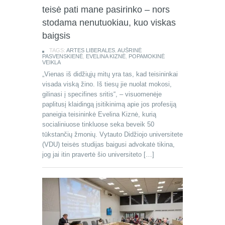
teisė pati mane pasirinko – nors
stodama nenutuokiau, kuo viskas
baigsis
TAGS:
ARTES LIBERALES
,
AUŠRINĖ
PASVENSKIENĖ
,
EVELINA KIZNĖ
,
POPAMOKINĖ
VEIKLA
„Vienas iš didžiųjų mitų yra tas, kad teisininkai
visada viską žino. Iš tiesų jie nuolat mokosi,
gilinasi į specifines sritis“, – visuomenėje
paplitusį klaidingą įsitikinimą apie jos profesiją
paneigia teisininkė Evelina Kiznė, kurią
socialiniuose tinkluose seka beveik 50
tūkstančių žmonių. Vytauto Didžiojo universitete
(VDU) teisės studijas baigusi advokatė tikina,
jog jai itin pravertė šio universiteto […]