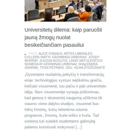
Universitetų dilema: kaip paruošti
jauną žmogų nuolat
besikeičiančiam pasauliui
TAGS:
ALICE OSWALD
,
ARTES LIBERALES
,
COLLEEN SMITH
,
GEDIMINAS URBONAS
,
JODDY
MURRAY
,
JUOZAS AUGUTIS
,
LINAS VAITULEVIČIUS
,
NOMEDA IR GEDIMINAS URBONAI
,
SHALENDRA
SHARMA
,
TITAS PETRIKIS
,
VDU
,
VILMA ŽYDŽIŪNAITĖ
„Gyvename nuolatinių pokyčių ir transformacijų
eroje: technologijos vystosi neįtikėtinu greičiu,
keičiasi visuomenė, tuo pačiu ir pati universiteto
idėja. Nors visuomenėje vyrauja įsitikinimas,
kad gerovę ir ekonominį saugumą užtikrina tik
siauros vieno dalyko studijos, visuomet bus
tokių žmonių, kurių netenkina siauros
programos, žmonių, kurie ieško ir kuria. Tad
sistema turi suteikti studentams galimybę
patiems konstruoti mokymosi […]