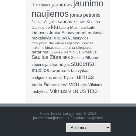
jaunimo
jaunimas
išleistuvės
naujienos
jonas petronis
kaunas
Kristina
Juozas Augutis
KELTAS
ktu
Danilevičė
Laura Masiliauskaitė
Lietuvos Junior Achievement
mokiniai
mokykla
moksleiviai
mokyklos
mokytojai
Nacionalinis egzaminų centras
naktinis kinas
nauja daina
olimpiada
patarimai
Remigijus Šimašius
praktika
Saulius Žiūra
SEB
Simona Pilkienė
studentai
stipendija
stipendijos
studijos
swedbank
tautvydas
urmas
padgurskas
Tryon.lt
testas
vdu
Vaida Šidlauskienė
Vilniaus
vgtu
Vilnius
VILNIUS TECH
mokyklos
Visos teisės saugomos. © 2024
jaunimonaujienos.lt / Jaunimo naujienos