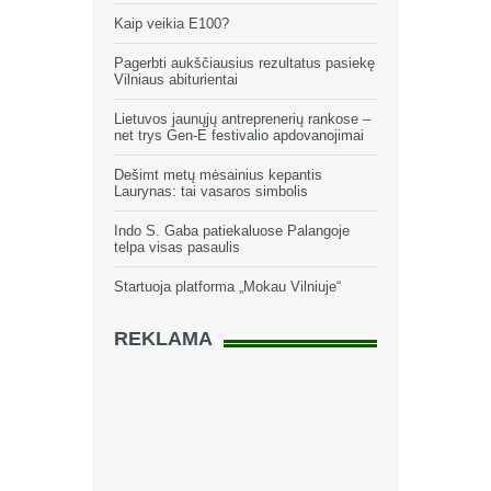
Kaip veikia E100?
Pagerbti aukščiausius rezultatus pasiekę
Vilniaus abiturientai
Lietuvos jaunųjų antreprenerių rankose –
net trys Gen-E festivalio apdovanojimai
Dešimt metų mėsainius kepantis
Laurynas: tai vasaros simbolis
Indo S. Gaba patiekaluose Palangoje
telpa visas pasaulis
Startuoja platforma „Mokau Vilniuje“
REKLAMA