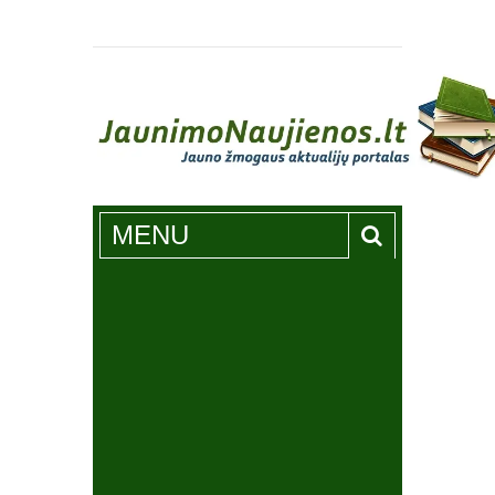
Jaunimonaujienos.lt
MENU