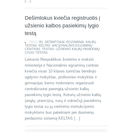
[…]
Dešimtokus kviečia registruotis į
užsienio kalbos pasiekimų lygio
testą
TAGS:
B1
,
DEŠIMTOKAI
,
EGZAMINAI
,
KALBŲ
TESTAS
,
KELTAS
,
NACIONALINIS EGZAMINŲ
CENTRAS
,
TESTAS
,
UŽSIENIO KALBŲ PASIEKIMŲ
LYGIO TESTAS
Lietuvos Respublikos švietimo ir mokslo
ministerija ir Nacionalinis egzaminų centras
kviečia visas 10 klases turinčias bendrojo
ugdymo mokyklas, profesines mokyklas ir
gimnazijas šiems mokiniams organizuoti
centralizuotai parengtą užsienio kalbų
pasiekimų lygio testą. Keturių užsienio kalbų
(anglų, prancūzų, rusų ir vokiečių) pasiekimų
lygio testai su jų vertinimo instrukcijomis
mokykloms bus pateikiami per duomenų
perdavimo sistemą KELTAS […]