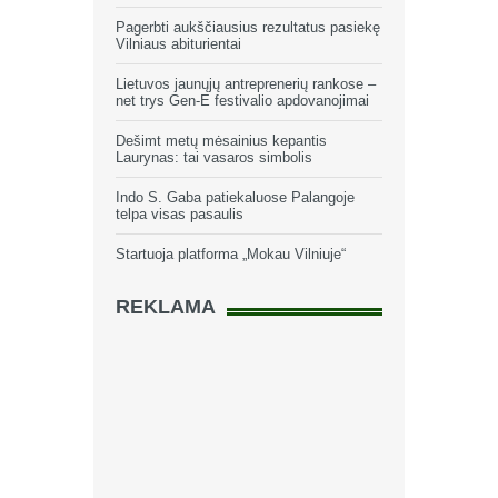
Pagerbti aukščiausius rezultatus pasiekę
Vilniaus abiturientai
Lietuvos jaunųjų antreprenerių rankose –
net trys Gen-E festivalio apdovanojimai
Dešimt metų mėsainius kepantis
Laurynas: tai vasaros simbolis
Indo S. Gaba patiekaluose Palangoje
telpa visas pasaulis
Startuoja platforma „Mokau Vilniuje“
REKLAMA