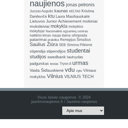
naujienos
jonas petronis
kaunas
Kristina
Juozas Augutis
KELTAS
ktu
Danilevičė
Laura Masiliauskaitė
Lietuvos Junior Achievement
mokiniai
mokykla
moksleiviai
mokyklos
mokytojai
Nacionalinis egzaminų centras
naktinis kinas
nauja daina
olimpiada
patarimai
Remigijus Šimašius
praktika
Saulius Žiūra
SEB
Simona Pilkienė
studentai
stipendija
stipendijos
studijos
swedbank
tautvydas
urmas
padgurskas
Tryon.lt
testas
vdu
Vaida Šidlauskienė
Vilniaus
vgtu
Vilnius
VILNIUS TECH
mokyklos
Visos teisės saugomos. © 2024
jaunimonaujienos.lt / Jaunimo naujienos