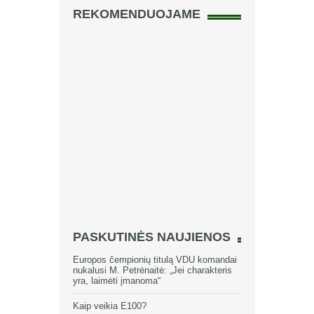
REKOMENDUOJAME
PASKUTINĖS NAUJIENOS
Europos čempionių titulą VDU komandai
nukalusi M. Petrėnaitė: „Jei charakteris
yra, laimėti įmanoma“
Kaip veikia E100?