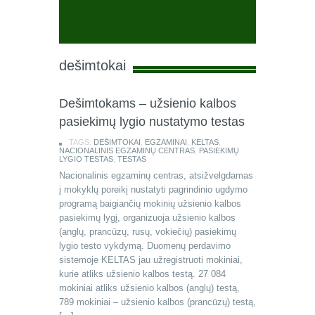
dešimtokai
Dešimtokams – užsienio kalbos
pasiekimų lygio nustatymo testas
TAGS:
DEŠIMTOKAI
,
EGZAMINAI
,
KELTAS
,
NACIONALINIS EGZAMINŲ CENTRAS
,
PASIEKIMŲ
LYGIO TESTAS
,
TESTAS
Nacionalinis egzaminų centras, atsižvelgdamas
į mokyklų poreikį nustatyti pagrindinio ugdymo
programą baigiančių mokinių užsienio kalbos
pasiekimų lygį, organizuoja užsienio kalbos
(anglų, prancūzų, rusų, vokiečių) pasiekimų
lygio testo vykdymą. Duomenų perdavimo
sistemoje KELTAS jau užregistruoti mokiniai,
kurie atliks užsienio kalbos testą. 27 084
mokiniai atliks užsienio kalbos (anglų) testą,
789 mokiniai – užsienio kalbos (prancūzų) testą,