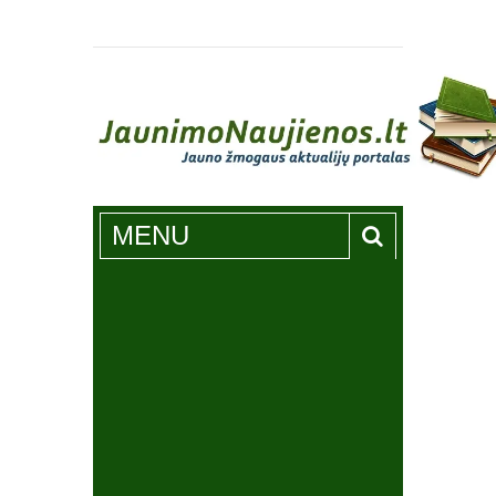
Jaunimonaujienos.lt
MENU