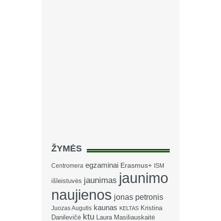
ŽYMĖS
egzaminai
Erasmus+
Centromera
ISM
jaunimo
jaunimas
išleistuvės
naujienos
jonas petronis
kaunas
Kristina
Juozas Augutis
KELTAS
ktu
Danilevičė
Laura Masiliauskaitė