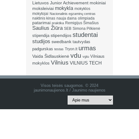
Lietuvos Junior Achievement
mokiniai
mokykla
moksleiviai
mokyklos
mokytojai
Nacionalinis egzaminų centras
naktinis kinas
nauja daina
olimpiada
patarimai
Remigijus Šimašius
praktika
Saulius Žiūra
SEB
Simona Pilkienė
studentai
stipendija
stipendijos
studijos
swedbank
tautvydas
urmas
padgurskas
Tryon.lt
testas
vdu
Vaida Šidlauskienė
Vilniaus
vgtu
Vilnius
VILNIUS TECH
mokyklos
Visos teisės saugomos. © 2024
jaunimonaujienos.lt / Jaunimo naujienos