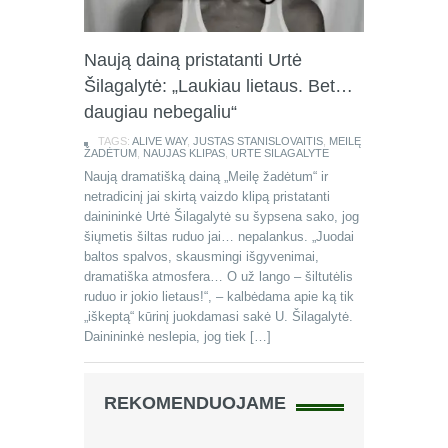
Naują dainą pristatanti Urtė
Šilagalytė: „Laukiau lietaus. Bet…
daugiau nebegaliu“
TAGS:
ALIVE WAY
,
JUSTAS STANISLOVAITIS
,
MEILĘ
ŽADĖTUM
,
NAUJAS KLIPAS
,
URTE SILAGALYTE
Naują dramatišką dainą „Meilę žadėtum“ ir
netradicinį jai skirtą vaizdo klipą pristatanti
dainininkė Urtė Šilagalytė su šypsena sako, jog
šiųmetis šiltas ruduo jai… nepalankus. „Juodai
baltos spalvos, skausmingi išgyvenimai,
dramatiška atmosfera… O už lango – šiltutėlis
ruduo ir jokio lietaus!“, – kalbėdama apie ką tik
„iškeptą“ kūrinį juokdamasi sakė U. Šilagalytė.
Dainininkė neslepia, jog tiek […]
REKOMENDUOJAME