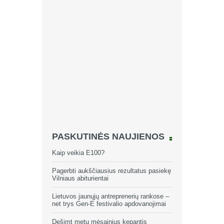
PASKUTINĖS NAUJIENOS
Kaip veikia E100?
Pagerbti aukščiausius rezultatus pasiekę
Vilniaus abiturientai
Lietuvos jaunųjų antreprenerių rankose –
net trys Gen-E festivalio apdovanojimai
Dešimt metų mėsainius kepantis