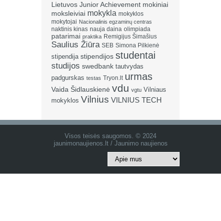
Lietuvos Junior Achievement
mokiniai
mokykla
moksleiviai
mokyklos
mokytojai
Nacionalinis egzaminų centras
naktinis kinas
nauja daina
olimpiada
patarimai
Remigijus Šimašius
praktika
Saulius Žiūra
SEB
Simona Pilkienė
studentai
stipendija
stipendijos
studijos
swedbank
tautvydas
urmas
padgurskas
Tryon.lt
testas
vdu
Vaida Šidlauskienė
Vilniaus
vgtu
Vilnius
VILNIUS TECH
mokyklos
Visos teisės saugomos. © 2024
jaunimonaujienos.lt / Jaunimo naujienos