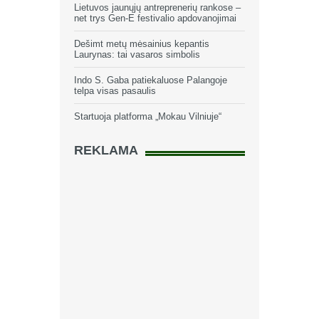
Lietuvos jaunųjų antreprenerių rankose –
net trys Gen-E festivalio apdovanojimai
Dešimt metų mėsainius kepantis
Laurynas: tai vasaros simbolis
Indo S. Gaba patiekaluose Palangoje
telpa visas pasaulis
Startuoja platforma „Mokau Vilniuje“
REKLAMA