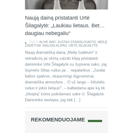
Naują dainą pristatanti Urtė
Šilagalytė: „Laukiau lietaus. Bet…
daugiau nebegaliu“
TAGS:
ALIVE WAY
,
JUSTAS STANISLOVAITIS
,
MEILĘ
ŽADĖTUM
,
NAUJAS KLIPAS
,
URTE SILAGALYTE
Naują dramatišką dainą „Meilę žadėtum“ ir
netradicinį jai skirtą vaizdo klipą pristatanti
dainininkė Urtė Šilagalytė su šypsena sako, jog
šiųmetis šiltas ruduo jai… nepalankus. „Juodai
baltos spalvos, skausmingi išgyvenimai,
dramatiška atmosfera… O už lango – šiltutėlis
ruduo ir jokio lietaus!“, – kalbėdama apie ką tik
„iškeptą“ kūrinį juokdamasi sakė U. Šilagalytė.
Dainininkė neslepia, jog tiek […]
REKOMENDUOJAME