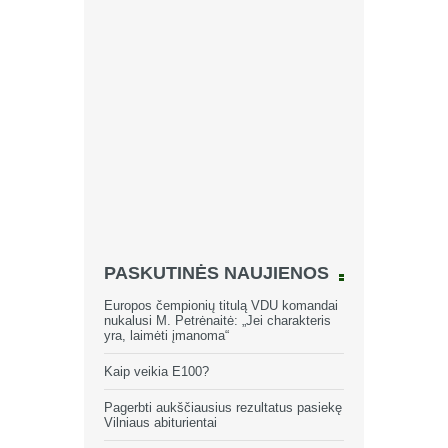
PASKUTINĖS NAUJIENOS
Europos čempionių titulą VDU komandai
nukalusi M. Petrėnaitė: „Jei charakteris
yra, laimėti įmanoma“
Kaip veikia E100?
Pagerbti aukščiausius rezultatus pasiekę
Vilniaus abiturientai