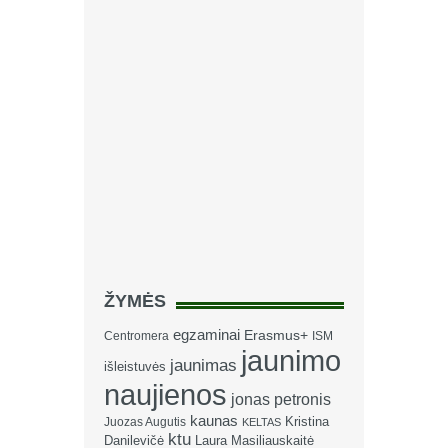
ŽYMĖS
egzaminai
Erasmus+
Centromera
ISM
jaunimo
jaunimas
išleistuvės
naujienos
jonas petronis
kaunas
Kristina
Juozas Augutis
KELTAS
ktu
Danilevičė
Laura Masiliauskaitė