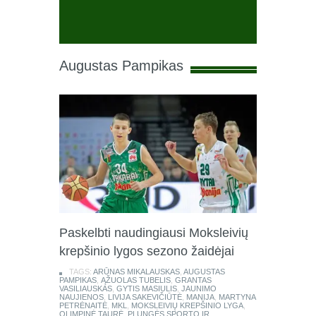
Augustas Pampikas
Paskelbti naudingiausi Moksleivių
krepšinio lygos sezono žaidėjai
TAGS:
ARŪNAS MIKALAUSKAS
,
AUGUSTAS
PAMPIKAS
,
ĄŽUOLAS TUBELIS
,
GRANTAS
VASILIAUSKAS
,
GYTIS MASIULIS
,
JAUNIMO
NAUJIENOS
,
LIVIJA SAKEVIČIŪTĖ
,
MANIJA
,
MARTYNA
PETRĖNAITĖ
,
MKL
,
MOKSLEIVIŲ KREPŠINIO LYGA
,
OLIMPINĖ TAURĖ
,
PLUNGĖS SPORTO IR