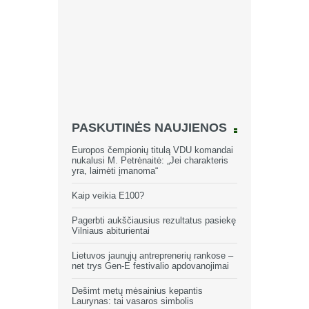
PASKUTINĖS NAUJIENOS
Europos čempionių titulą VDU komandai
nukalusi M. Petrėnaitė: „Jei charakteris
yra, laimėti įmanoma“
Kaip veikia E100?
Pagerbti aukščiausius rezultatus pasiekę
Vilniaus abiturientai
Lietuvos jaunųjų antreprenerių rankose –
net trys Gen-E festivalio apdovanojimai
Dešimt metų mėsainius kepantis
Laurynas: tai vasaros simbolis