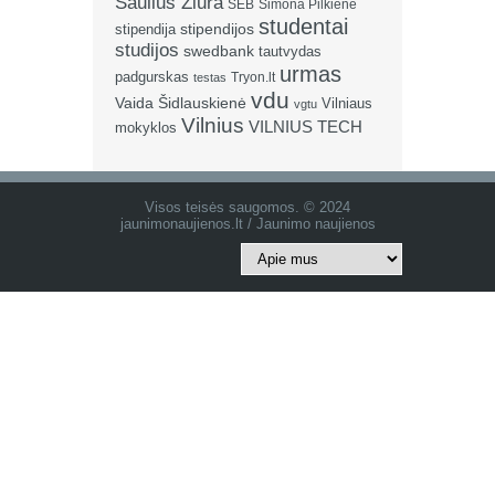
Saulius Žiūra
SEB
Simona Pilkienė
studentai
stipendija
stipendijos
studijos
swedbank
tautvydas
urmas
padgurskas
Tryon.lt
testas
vdu
Vaida Šidlauskienė
Vilniaus
vgtu
Vilnius
VILNIUS TECH
mokyklos
Visos teisės saugomos. © 2024
jaunimonaujienos.lt / Jaunimo naujienos