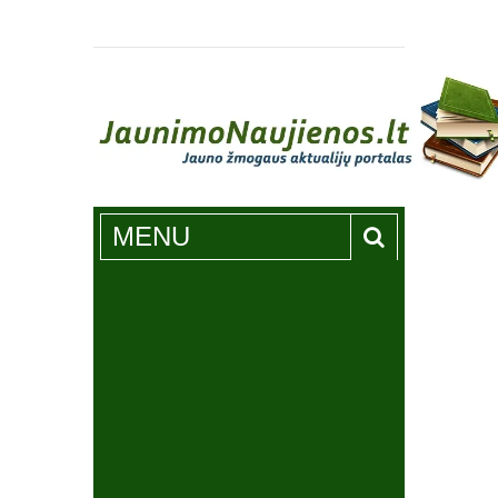
Jaunimonaujienos.lt
MENU