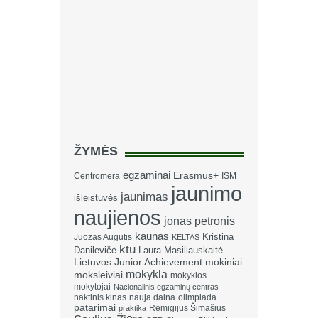
ŽYMĖS
egzaminai
Erasmus+
Centromera
ISM
jaunimo
jaunimas
išleistuvės
naujienos
jonas petronis
kaunas
Kristina
Juozas Augutis
KELTAS
ktu
Danilevičė
Laura Masiliauskaitė
Lietuvos Junior Achievement
mokiniai
mokykla
moksleiviai
mokyklos
mokytojai
Nacionalinis egzaminų centras
naktinis kinas
nauja daina
olimpiada
patarimai
Remigijus Šimašius
praktika