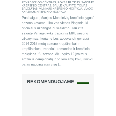
REKREACIJOS CENTRAS
,
ROKAS RUTKUS
,
SABONIO
KREPŠINIO CENTRAS
,
SAULĖ KAUPYTĖ
,
TOMAS
BALČIŪNAS
,
VILNIAUS KREPŠINIO MOKYKLA
,
VLADO
KNAŠIAUS KREPŠINIO MOKYKLA
Pasibaigus „Manijos Moksleivių krepšinio lygos“
sezono kovoms, liko vos vienas žingsnis iki
oficialaus uždangos nusileidimo. Jau kitą
savaitę Vilniuje įvyks tradicinis MKL sezono
uždarymas, kuriame bus apdovanoti geriausi
2014-2015 metų sezono krepšininkai ir
krepšininkės, treneriai, komandos ir krepšinio
mokyklos. Šį sezoną MKL vyko 12 įvairaus
amžiaus čempionatų ir po lemiamų kovų išrinkti
patys naudingiausi visų […]
REKOMENDUOJAME