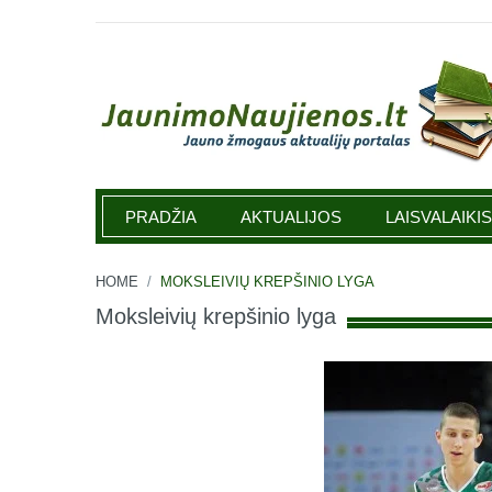
Jaunimonaujienos.lt
PRADŽIA
AKTUALIJOS
LAISVALAIKIS
HOME
/
MOKSLEIVIŲ KREPŠINIO LYGA
Moksleivių krepšinio lyga