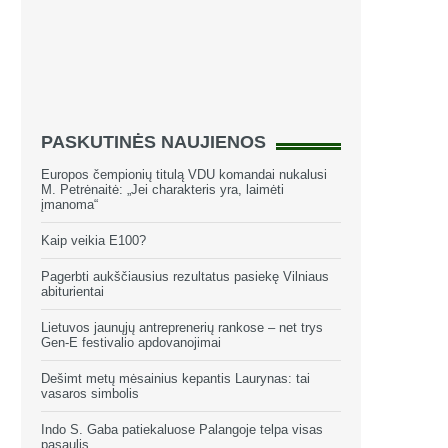
PASKUTINĖS NAUJIENOS
Europos čempionių titulą VDU komandai nukalusi
M. Petrėnaitė: „Jei charakteris yra, laimėti
įmanoma“
Kaip veikia E100?
Pagerbti aukščiausius rezultatus pasiekę Vilniaus
abiturientai
Lietuvos jaunųjų antreprenerių rankose – net trys
Gen-E festivalio apdovanojimai
Dešimt metų mėsainius kepantis Laurynas: tai
vasaros simbolis
Indo S. Gaba patiekaluose Palangoje telpa visas
pasaulis