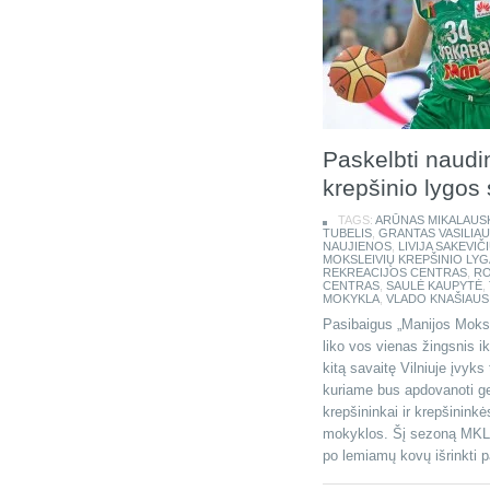
Paskelbti naudi
krepšinio lygos
TAGS:
ARŪNAS MIKALAUS
TUBELIS
,
GRANTAS VASILIA
NAUJIENOS
,
LIVIJA SAKEVIČ
MOKSLEIVIŲ KREPŠINIO LYG
REKREACIJOS CENTRAS
,
RO
CENTRAS
,
SAULĖ KAUPYTĖ
,
MOKYKLA
,
VLADO KNAŠIAUS
Pasibaigus „Manijos Moksl
liko vos vienas žingsnis i
kitą savaitę Vilniuje įvyk
kuriame bus apdovanoti g
krepšininkai ir krepšininkė
mokyklos. Šį sezoną MKL 
po lemiamų kovų išrinkti p