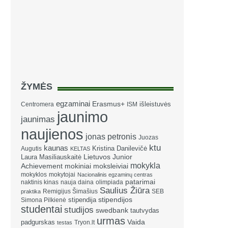
ŽYMĖS
egzaminai
Erasmus+
išleistuvės
Centromera
ISM
jaunimo
jaunimas
naujienos
jonas petronis
Juozas
ktu
kaunas
Kristina Danilevičė
Augutis
KELTAS
Laura Masiliauskaitė
Lietuvos Junior
mokykla
Achievement
mokiniai
moksleiviai
mokyklos
mokytojai
Nacionalinis egzaminų centras
patarimai
naktinis kinas
nauja daina
olimpiada
Saulius Žiūra
Remigijus Šimašius
SEB
praktika
stipendija
stipendijos
Simona Pilkienė
studentai
studijos
swedbank
tautvydas
urmas
Vaida
padgurskas
Tryon.lt
testas