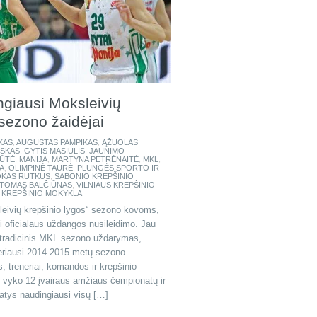
ngiausi Moksleivių
 sezono žaidėjai
KAS
,
AUGUSTAS PAMPIKAS
,
ĄŽUOLAS
USKAS
,
GYTIS MASIULIS
,
JAUNIMO
IŪTĖ
,
MANIJA
,
MARTYNA PETRĖNAITĖ
,
MKL
,
A
,
OLIMPINĖ TAURĖ
,
PLUNGĖS SPORTO IR
KAS RUTKUS
,
SABONIO KREPŠINIO
TOMAS BALČIŪNAS
,
VILNIAUS KREPŠINIO
 KREPŠINIO MOKYKLA
eivių krepšinio lygos“ sezono kovoms,
ki oficialaus uždangos nusileidimo. Jau
s tradicinis MKL sezono uždarymas,
eriausi 2014-2015 metų sezono
s, treneriai, komandos ir krepšinio
vyko 12 įvairaus amžiaus čempionatų ir
atys naudingiausi visų […]