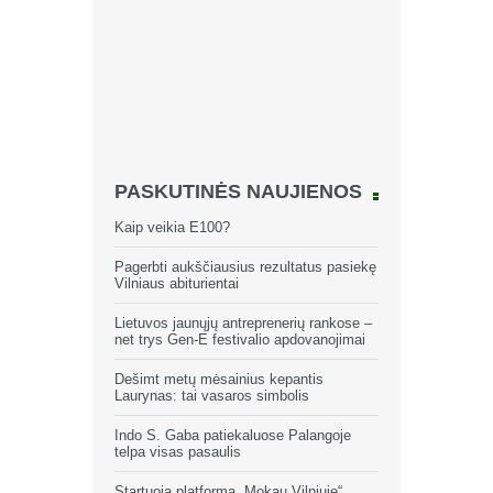
PASKUTINĖS NAUJIENOS
Kaip veikia E100?
Pagerbti aukščiausius rezultatus pasiekę
Vilniaus abiturientai
Lietuvos jaunųjų antreprenerių rankose –
net trys Gen-E festivalio apdovanojimai
Dešimt metų mėsainius kepantis
Laurynas: tai vasaros simbolis
Indo S. Gaba patiekaluose Palangoje
telpa visas pasaulis
Startuoja platforma „Mokau Vilniuje“