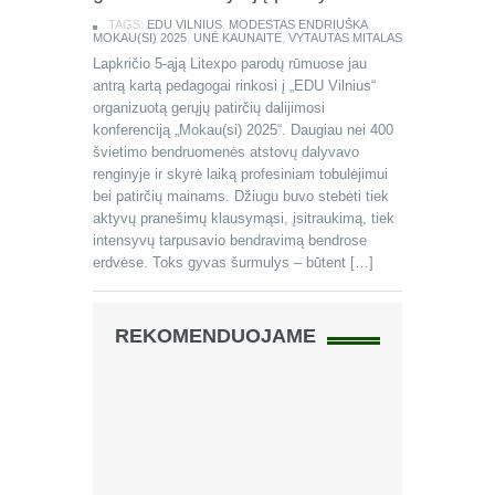
TAGS:
EDU VILNIUS
,
MODESTAS ENDRIUŠKA
,
MOKAU(SI) 2025
,
UNĖ KAUNAITĖ
,
VYTAUTAS MITALAS
Lapkričio 5-ąją Litexpo parodų rūmuose jau
antrą kartą pedagogai rinkosi į „EDU Vilnius“
organizuotą gerųjų patirčių dalijimosi
konferenciją „Mokau(si) 2025“. Daugiau nei 400
švietimo bendruomenės atstovų dalyvavo
renginyje ir skyrė laiką profesiniam tobulėjimui
bei patirčių mainams. Džiugu buvo stebėti tiek
aktyvų pranešimų klausymąsi, įsitraukimą, tiek
intensyvų tarpusavio bendravimą bendrose
erdvėse. Toks gyvas šurmulys – būtent […]
REKOMENDUOJAME