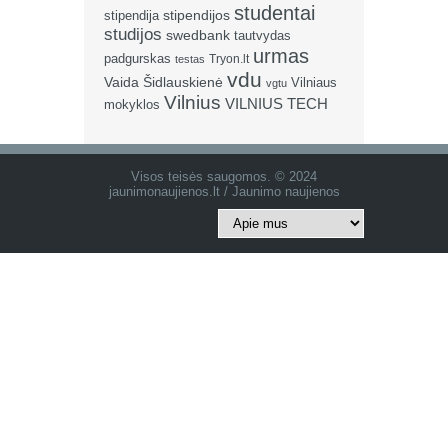
studentai
stipendija
stipendijos
studijos
swedbank
tautvydas
urmas
padgurskas
Tryon.lt
testas
vdu
Vaida Šidlauskienė
Vilniaus
vgtu
Vilnius
VILNIUS TECH
mokyklos
Visos teisės saugomos. © 2024
jaunimonaujienos.lt / Jaunimo naujienos