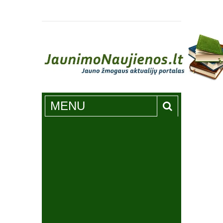
Jaunimonaujienos.lt
MENU