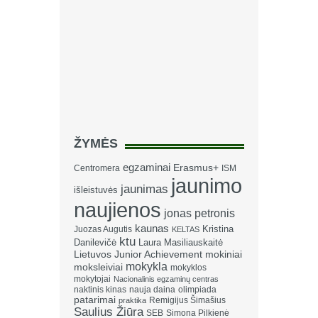
ŽYMĖS
egzaminai
Erasmus+
Centromera
ISM
jaunimo
jaunimas
išleistuvės
naujienos
jonas petronis
kaunas
Kristina
Juozas Augutis
KELTAS
ktu
Danilevičė
Laura Masiliauskaitė
Lietuvos Junior Achievement
mokiniai
mokykla
moksleiviai
mokyklos
mokytojai
Nacionalinis egzaminų centras
naktinis kinas
nauja daina
olimpiada
patarimai
Remigijus Šimašius
praktika
Saulius Žiūra
SEB
Simona Pilkienė