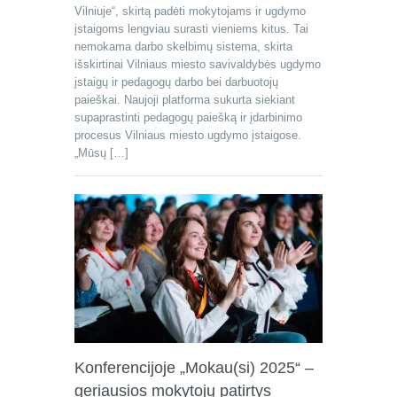
Vilniuje“, skirtą padėti mokytojams ir ugdymo
įstaigoms lengviau surasti vieniems kitus. Tai
nemokama darbo skelbimų sistema, skirta
išskirtinai Vilniaus miesto savivaldybės ugdymo
įstaigų ir pedagogų darbo bei darbuotojų
paieškai. Naujoji platforma sukurta siekiant
supaprastinti pedagogų paiešką ir įdarbinimo
procesus Vilniaus miesto ugdymo įstaigose.
„Mūsų […]
Konferencijoje „Mokau(si) 2025“ –
geriausios mokytojų patirtys