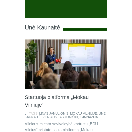
Unė Kaunaitė
Startuoja platforma „Mokau
Vilniuje“
TAGS:
LINAS JANULIONIS
,
MOKAU VILNIUJE
,
UNĖ
KAUNAITĖ
,
VILNIAUS FABIJONIŠKIŲ GIMNAZIJA
Vilniaus miesto savivaldybė kartu su „EDU
Vilnius“ pristato naują platformą „Mokau