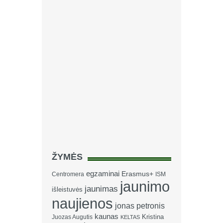
ŽYMĖS
egzaminai
Erasmus+
Centromera
ISM
jaunimo
jaunimas
išleistuvės
naujienos
jonas petronis
kaunas
Kristina
Juozas Augutis
KELTAS