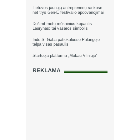
Lietuvos jaunųjų antreprenerių rankose –
net trys Gen-E festivalio apdovanojimai
Dešimt metų mėsainius kepantis
Laurynas: tai vasaros simbolis
Indo S. Gaba patiekaluose Palangoje
telpa visas pasaulis
Startuoja platforma „Mokau Vilniuje“
REKLAMA