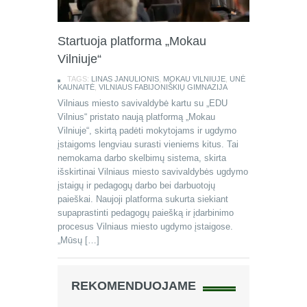
Startuoja platforma „Mokau
Vilniuje“
TAGS:
LINAS JANULIONIS
,
MOKAU VILNIUJE
,
UNĖ
KAUNAITĖ
,
VILNIAUS FABIJONIŠKIŲ GIMNAZIJA
Vilniaus miesto savivaldybė kartu su „EDU
Vilnius“ pristato naują platformą „Mokau
Vilniuje“, skirtą padėti mokytojams ir ugdymo
įstaigoms lengviau surasti vieniems kitus. Tai
nemokama darbo skelbimų sistema, skirta
išskirtinai Vilniaus miesto savivaldybės ugdymo
įstaigų ir pedagogų darbo bei darbuotojų
paieškai. Naujoji platforma sukurta siekiant
supaprastinti pedagogų paiešką ir įdarbinimo
procesus Vilniaus miesto ugdymo įstaigose.
„Mūsų […]
REKOMENDUOJAME