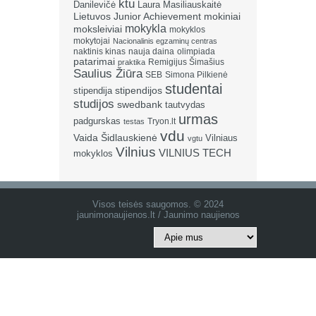
ktu
Danilevičė
Laura Masiliauskaitė
Lietuvos Junior Achievement
mokiniai
mokykla
moksleiviai
mokyklos
mokytojai
Nacionalinis egzaminų centras
naktinis kinas
nauja daina
olimpiada
patarimai
Remigijus Šimašius
praktika
Saulius Žiūra
SEB
Simona Pilkienė
studentai
stipendija
stipendijos
studijos
swedbank
tautvydas
urmas
padgurskas
Tryon.lt
testas
vdu
Vaida Šidlauskienė
Vilniaus
vgtu
Vilnius
VILNIUS TECH
mokyklos
Visos teisės saugomos. © 2024
jaunimonaujienos.lt / Jaunimo naujienos