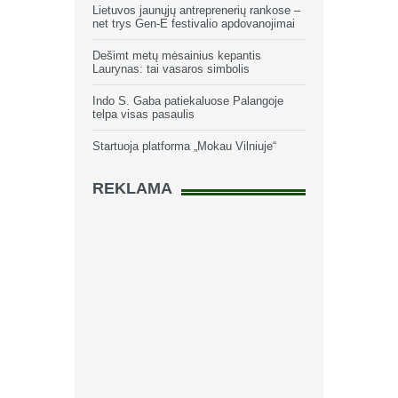
Lietuvos jaunųjų antreprenerių rankose –
net trys Gen-E festivalio apdovanojimai
Dešimt metų mėsainius kepantis
Laurynas: tai vasaros simbolis
Indo S. Gaba patiekaluose Palangoje
telpa visas pasaulis
Startuoja platforma „Mokau Vilniuje“
REKLAMA