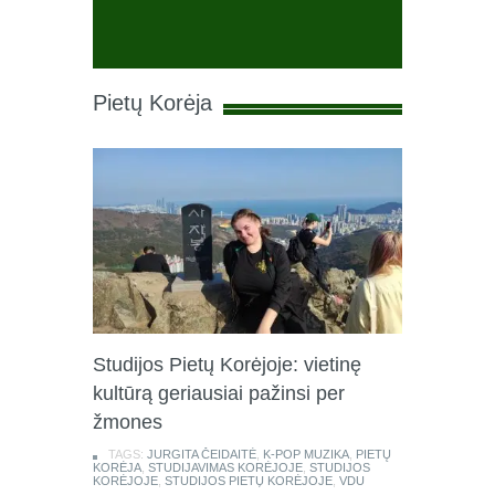
Pietų Korėja
Studijos Pietų Korėjoje: vietinę
kultūrą geriausiai pažinsi per
žmones
TAGS:
JURGITA ČEIDAITĖ
,
K-POP MUZIKA
,
PIETŲ
KORĖJA
,
STUDIJAVIMAS KORĖJOJE
,
STUDIJOS
KORĖJOJE
,
STUDIJOS PIETŲ KORĖJOJE
,
VDU