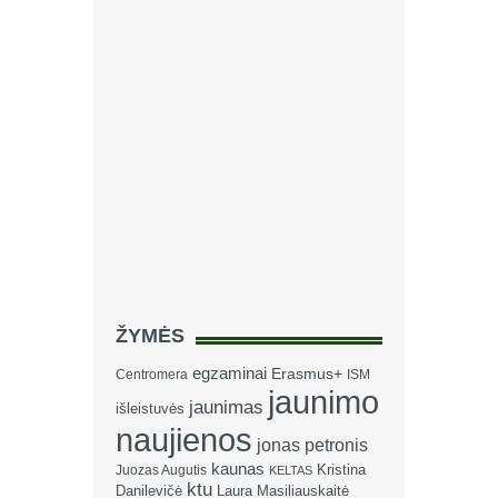
ŽYMĖS
egzaminai
Erasmus+
Centromera
ISM
jaunimo
jaunimas
išleistuvės
naujienos
jonas petronis
kaunas
Kristina
Juozas Augutis
KELTAS
ktu
Danilevičė
Laura Masiliauskaitė