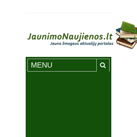
Jaunimonaujienos.lt
MENU