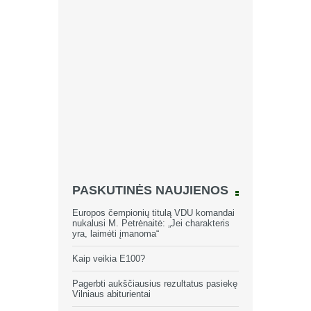
PASKUTINĖS NAUJIENOS
Europos čempionių titulą VDU komandai
nukalusi M. Petrėnaitė: „Jei charakteris
yra, laimėti įmanoma“
Kaip veikia E100?
Pagerbti aukščiausius rezultatus pasiekę
Vilniaus abiturientai