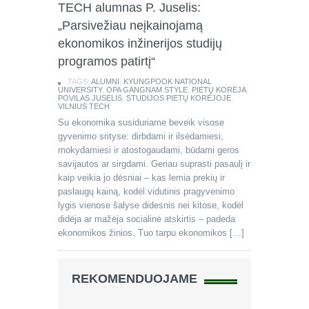
TECH alumnas P. Juselis:
„Parsivežiau neįkainojamą
ekonomikos inžinerijos studijų
programos patirtį“
TAGS:
ALUMNI
,
KYUNGPOOK NATIONAL
UNIVERSITY
,
OPA GANGNAM STYLE
,
PIETŲ KORĖJA
,
POVILAS JUSELIS
,
STUDIJOS PIETŲ KORĖJOJE
,
VILNIUS TECH
Su ekonomika susiduriame beveik visose
gyvenimo srityse: dirbdami ir ilsėdamiesi,
mokydamiesi ir atostogaudami, būdami geros
savijautos ar sirgdami. Geriau suprasti pasaulį ir
kaip veikia jo dėsniai – kas lemia prekių ir
paslaugų kainą, kodėl vidutinis pragyvenimo
lygis vienose šalyse didesnis nei kitose, kodėl
didėja ar mažėja socialinė atskirtis – padeda
ekonomikos žinios. Tuo tarpu ekonomikos […]
REKOMENDUOJAME