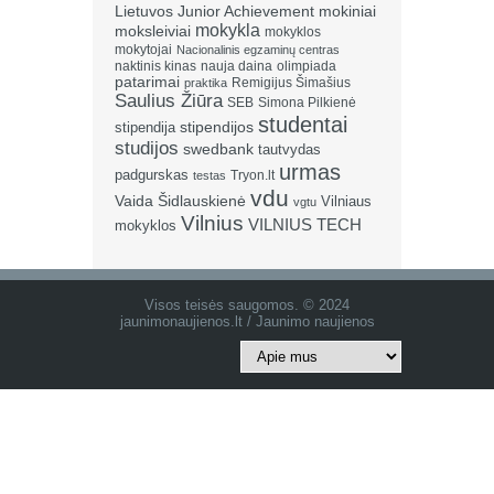
Lietuvos Junior Achievement
mokiniai
mokykla
moksleiviai
mokyklos
mokytojai
Nacionalinis egzaminų centras
naktinis kinas
nauja daina
olimpiada
patarimai
Remigijus Šimašius
praktika
Saulius Žiūra
SEB
Simona Pilkienė
studentai
stipendija
stipendijos
studijos
swedbank
tautvydas
urmas
padgurskas
Tryon.lt
testas
vdu
Vaida Šidlauskienė
Vilniaus
vgtu
Vilnius
VILNIUS TECH
mokyklos
Visos teisės saugomos. © 2024
jaunimonaujienos.lt / Jaunimo naujienos