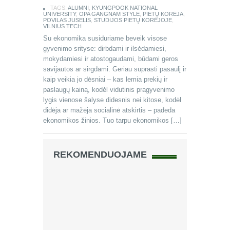
TAGS:
ALUMNI
,
KYUNGPOOK NATIONAL
UNIVERSITY
,
OPA GANGNAM STYLE
,
PIETŲ KORĖJA
,
POVILAS JUSELIS
,
STUDIJOS PIETŲ KORĖJOJE
,
VILNIUS TECH
Su ekonomika susiduriame beveik visose
gyvenimo srityse: dirbdami ir ilsėdamiesi,
mokydamiesi ir atostogaudami, būdami geros
savijautos ar sirgdami. Geriau suprasti pasaulį ir
kaip veikia jo dėsniai – kas lemia prekių ir
paslaugų kainą, kodėl vidutinis pragyvenimo
lygis vienose šalyse didesnis nei kitose, kodėl
didėja ar mažėja socialinė atskirtis – padeda
ekonomikos žinios. Tuo tarpu ekonomikos […]
REKOMENDUOJAME