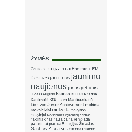
ŽYMĖS
egzaminai
Erasmus+
Centromera
ISM
jaunimo
jaunimas
išleistuvės
naujienos
jonas petronis
kaunas
Kristina
Juozas Augutis
KELTAS
ktu
Danilevičė
Laura Masiliauskaitė
Lietuvos Junior Achievement
mokiniai
mokykla
moksleiviai
mokyklos
mokytojai
Nacionalinis egzaminų centras
naktinis kinas
nauja daina
olimpiada
patarimai
Remigijus Šimašius
praktika
Saulius Žiūra
SEB
Simona Pilkienė