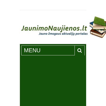
Jaunimonaujienos.lt
MENU