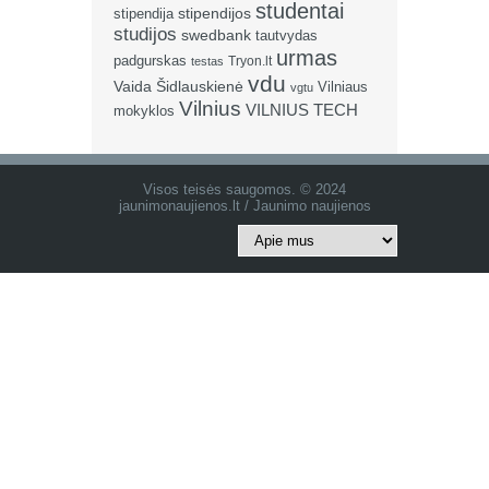
studentai
stipendija
stipendijos
studijos
swedbank
tautvydas
urmas
padgurskas
Tryon.lt
testas
vdu
Vaida Šidlauskienė
Vilniaus
vgtu
Vilnius
VILNIUS TECH
mokyklos
Visos teisės saugomos. © 2024
jaunimonaujienos.lt / Jaunimo naujienos