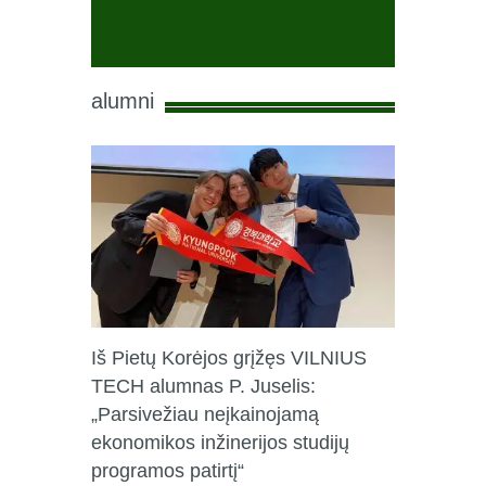
alumni
Iš Pietų Korėjos grįžęs VILNIUS
TECH alumnas P. Juselis:
„Parsivežiau neįkainojamą
ekonomikos inžinerijos studijų
programos patirtį“