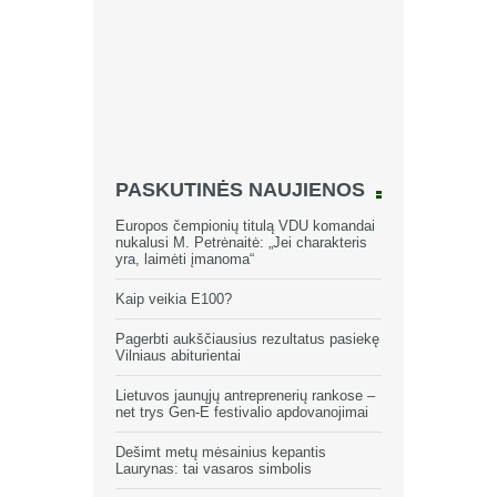
PASKUTINĖS NAUJIENOS
Europos čempionių titulą VDU komandai
nukalusi M. Petrėnaitė: „Jei charakteris
yra, laimėti įmanoma“
Kaip veikia E100?
Pagerbti aukščiausius rezultatus pasiekę
Vilniaus abiturientai
Lietuvos jaunųjų antreprenerių rankose –
net trys Gen-E festivalio apdovanojimai
Dešimt metų mėsainius kepantis
Laurynas: tai vasaros simbolis