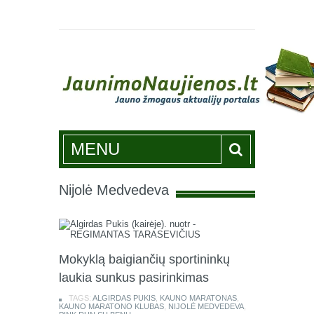
Jaunimonaujienos.lt
MENU
Nijolė Medvedeva
Mokyklą baigiančių sportininkų
laukia sunkus pasirinkimas
TAGS:
ALGIRDAS PUKIS
,
KAUNO MARATONAS
,
KAUNO MARATONO KLUBAS
,
NIJOLĖ MEDVEDEVA
,