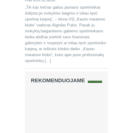
PINK RUN SU BENU
„Tik kas trečias gabus jaunasis sportininkas
išdrįsta po mokyklos baigimo ir toliau tęsti
sportinę karjerą“, – tikina VšĮ „Kauno maratono
klubo“ vadovas Algirdas Pukis. Pasak jo,
mokyklą baigiantiems gabiems sportininkams
tenka atidžiai įvertinti savo finansines
galimybes ir nuspręsti ar toliau tęsti sportininko
karjerą, ar ieškotis kitokio darbo. „Kauno
maratono klubo“, kurio apie pusė profesionalių
sportininkų […]
REKOMENDUOJAME