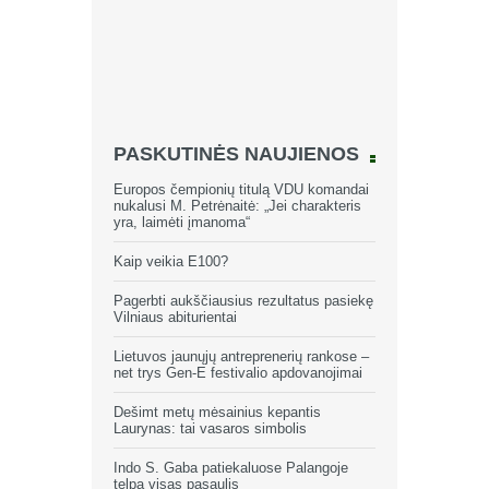
PASKUTINĖS NAUJIENOS
Europos čempionių titulą VDU komandai
nukalusi M. Petrėnaitė: „Jei charakteris
yra, laimėti įmanoma“
Kaip veikia E100?
Pagerbti aukščiausius rezultatus pasiekę
Vilniaus abiturientai
Lietuvos jaunųjų antreprenerių rankose –
net trys Gen-E festivalio apdovanojimai
Dešimt metų mėsainius kepantis
Laurynas: tai vasaros simbolis
Indo S. Gaba patiekaluose Palangoje
telpa visas pasaulis