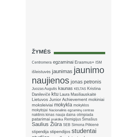
ŽYMĖS
egzaminai
Erasmus+
Centromera
ISM
jaunimo
jaunimas
išleistuvės
naujienos
jonas petronis
kaunas
Kristina
Juozas Augutis
KELTAS
ktu
Danilevičė
Laura Masiliauskaitė
Lietuvos Junior Achievement
mokiniai
mokykla
moksleiviai
mokyklos
mokytojai
Nacionalinis egzaminų centras
naktinis kinas
nauja daina
olimpiada
patarimai
Remigijus Šimašius
praktika
Saulius Žiūra
SEB
Simona Pilkienė
studentai
stipendija
stipendijos