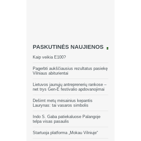
PASKUTINĖS NAUJIENOS
Kaip veikia E100?
Pagerbti aukščiausius rezultatus pasiekę
Vilniaus abiturientai
Lietuvos jaunųjų antreprenerių rankose –
net trys Gen-E festivalio apdovanojimai
Dešimt metų mėsainius kepantis
Laurynas: tai vasaros simbolis
Indo S. Gaba patiekaluose Palangoje
telpa visas pasaulis
Startuoja platforma „Mokau Vilniuje“