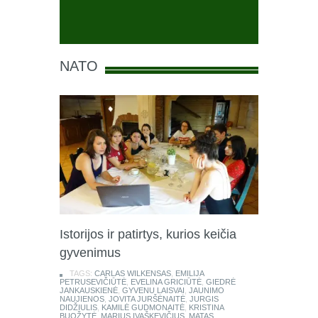
NATO
Istorijos ir patirtys, kurios keičia
gyvenimus
TAGS:
CARLAS WILKENSAS
,
EMILIJA
PETRUSEVIČIŪTĖ
,
EVELINA GRICIŪTĖ
,
GIEDRĖ
JANKAUSKIENĖ
,
GYVENU LAISVAI
,
JAUNIMO
NAUJIENOS
,
JOVITA JURŠĖNAITĖ
,
JURGIS
DIDŽIULIS
,
KAMILĖ GUDMONAITĖ
,
KRISTINA
BUOŽYTĖ
,
MARIUS IVAŠKEVIČIUS
,
MATAS