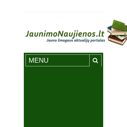
Jaunimonaujienos.lt
MENU