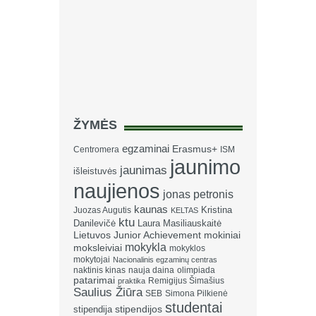
ŽYMĖS
egzaminai
Erasmus+
Centromera
ISM
jaunimo
jaunimas
išleistuvės
naujienos
jonas petronis
kaunas
Kristina
Juozas Augutis
KELTAS
ktu
Danilevičė
Laura Masiliauskaitė
Lietuvos Junior Achievement
mokiniai
mokykla
moksleiviai
mokyklos
mokytojai
Nacionalinis egzaminų centras
naktinis kinas
nauja daina
olimpiada
patarimai
Remigijus Šimašius
praktika
Saulius Žiūra
SEB
Simona Pilkienė
studentai
stipendija
stipendijos