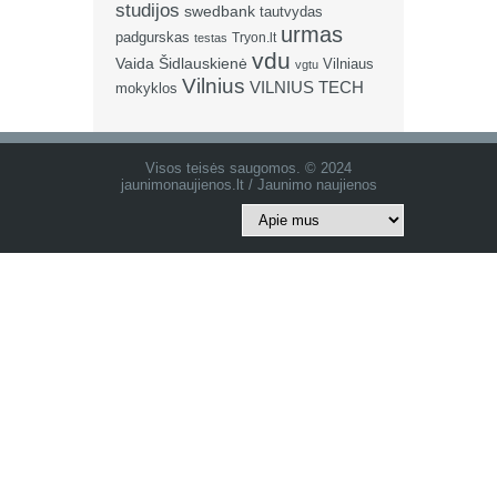
studijos
swedbank
tautvydas
urmas
padgurskas
Tryon.lt
testas
vdu
Vaida Šidlauskienė
Vilniaus
vgtu
Vilnius
VILNIUS TECH
mokyklos
Visos teisės saugomos. © 2024
jaunimonaujienos.lt / Jaunimo naujienos