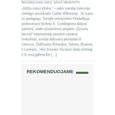
BAGAMOLOVAS
,
NATO
,
SAULĖ MEKIONYTĖ
„Grįžtu namo kitoks,“ – sako savaitę Lietuvoje
viešėjęs amerikietis Carlas Wilkensas. Jis kartu
su pedagogu, Temple universiteto Filadelfijoje
profesoriumi Nicholu E. Coddingtonu dalijosi
patirtimi, vedė užsiėmimus projekto „Gyvenu
laisvai!“ tarptautinėje jaunimo vasaros
mokykloje, kurioje dalyvavo jaunuoliai iš
Lietuvos, Didžiosios Britanijos, Vakarų Ukrainos
ir Lenkijos. „Visi žmonės čia buvo labai skirtingi
ir iš visų galima šio […]
REKOMENDUOJAME