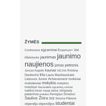
ŽYMĖS
egzaminai
Erasmus+
Centromera
ISM
jaunimo
jaunimas
išleistuvės
naujienos
jonas petronis
kaunas
Kristina
Juozas Augutis
KELTAS
ktu
Danilevičė
Laura Masiliauskaitė
Lietuvos Junior Achievement
mokiniai
mokykla
moksleiviai
mokyklos
mokytojai
Nacionalinis egzaminų centras
naktinis kinas
nauja daina
olimpiada
patarimai
Remigijus Šimašius
praktika
Saulius Žiūra
SEB
Simona Pilkienė
studentai
stipendija
stipendijos