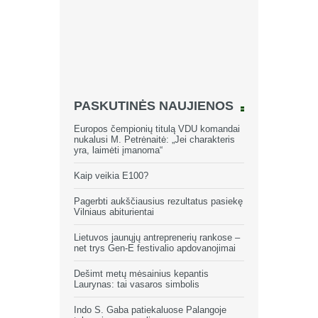
PASKUTINĖS NAUJIENOS
Europos čempionių titulą VDU komandai
nukalusi M. Petrėnaitė: „Jei charakteris
yra, laimėti įmanoma“
Kaip veikia E100?
Pagerbti aukščiausius rezultatus pasiekę
Vilniaus abiturientai
Lietuvos jaunųjų antreprenerių rankose –
net trys Gen-E festivalio apdovanojimai
Dešimt metų mėsainius kepantis
Laurynas: tai vasaros simbolis
Indo S. Gaba patiekaluose Palangoje