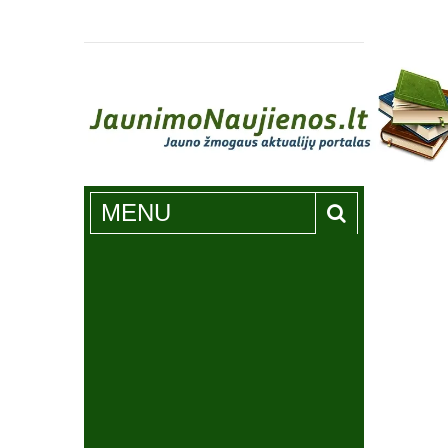
Jaunimonaujienos.lt
MENU