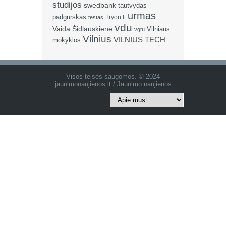
studijos
swedbank
tautvydas
urmas
padgurskas
Tryon.lt
testas
vdu
Vaida Šidlauskienė
Vilniaus
vgtu
Vilnius
VILNIUS TECH
mokyklos
Visos teisės saugomos. © 2024
jaunimonaujienos.lt / Jaunimo naujienos