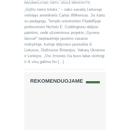
BAGAMOLOVAS
,
NATO
,
SAULĖ MEKIONYTĖ
„Grįžtu namo kitoks,“ – sako savaitę Lietuvoje
viešėjęs amerikietis Carlas Wilkensas. Jis kartu
su pedagogu, Temple universiteto Filadelfijoje
profesoriumi Nicholu E. Coddingtonu dalijosi
patirtimi, vedė užsiėmimus projekto „Gyvenu
laisvai!“ tarptautinėje jaunimo vasaros
mokykloje, kurioje dalyvavo jaunuoliai iš
Lietuvos, Didžiosios Britanijos, Vakarų Ukrainos
ir Lenkijos. „Visi žmonės čia buvo labai skirtingi
ir iš visų galima šio […]
REKOMENDUOJAME