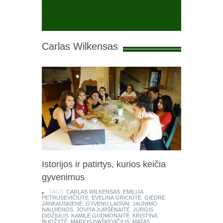
Carlas Wilkensas
Istorijos ir patirtys, kurios keičia
gyvenimus
TAGS:
CARLAS WILKENSAS
,
EMILIJA
PETRUSEVIČIŪTĖ
,
EVELINA GRICIŪTĖ
,
GIEDRĖ
JANKAUSKIENĖ
,
GYVENU LAISVAI
,
JAUNIMO
NAUJIENOS
,
JOVITA JURŠĖNAITĖ
,
JURGIS
DIDŽIULIS
,
KAMILĖ GUDMONAITĖ
,
KRISTINA
BUOŽYTĖ
,
MARIUS IVAŠKEVIČIUS
,
MATAS