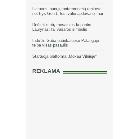
Lietuvos jaunųjų antreprenerių rankose –
net trys Gen-E festivalio apdovanojimai
Dešimt metų mėsainius kepantis
Laurynas: tai vasaros simbolis
Indo S. Gaba patiekaluose Palangoje
telpa visas pasaulis
Startuoja platforma „Mokau Vilniuje“
REKLAMA