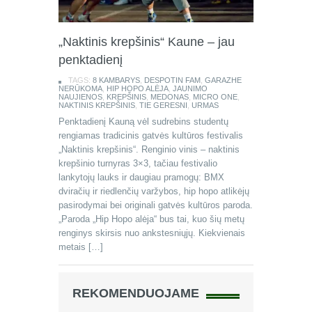
„Naktinis krepšinis“ Kaune – jau
penktadienį
TAGS:
8 KAMBARYS
,
DESPOTIN FAM
,
GARAZHE
NERŪKOMA
,
HIP HOPO ALĖJA
,
JAUNIMO
NAUJIENOS
,
KREPŠINIS
,
MEDONAS
,
MICRO ONE
,
NAKTINIS KREPŠINIS
,
TIE GERESNI
,
URMAS
Penktadienį Kauną vėl sudrebins studentų
rengiamas tradicinis gatvės kultūros festivalis
„Naktinis krepšinis“. Renginio vinis – naktinis
krepšinio turnyras 3×3, tačiau festivalio
lankytojų lauks ir daugiau pramogų: BMX
dviračių ir riedlenčių varžybos, hip hopo atlikėjų
pasirodymai bei originali gatvės kultūros paroda.
„Paroda „Hip Hopo alėja“ bus tai, kuo šių metų
renginys skirsis nuo ankstesniųjų. Kiekvienais
metais […]
REKOMENDUOJAME