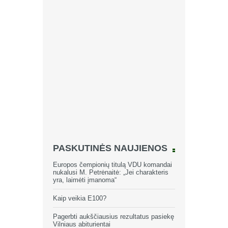
PASKUTINĖS NAUJIENOS
Europos čempionių titulą VDU komandai
nukalusi M. Petrėnaitė: „Jei charakteris
yra, laimėti įmanoma“
Kaip veikia E100?
Pagerbti aukščiausius rezultatus pasiekę
Vilniaus abiturientai