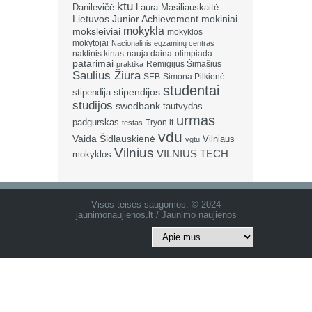
ktu
Danilevičė
Laura Masiliauskaitė
Lietuvos Junior Achievement
mokiniai
mokykla
moksleiviai
mokyklos
mokytojai
Nacionalinis egzaminų centras
naktinis kinas
nauja daina
olimpiada
patarimai
Remigijus Šimašius
praktika
Saulius Žiūra
SEB
Simona Pilkienė
studentai
stipendija
stipendijos
studijos
swedbank
tautvydas
urmas
padgurskas
Tryon.lt
testas
vdu
Vaida Šidlauskienė
Vilniaus
vgtu
Vilnius
VILNIUS TECH
mokyklos
Visos teisės saugomos. © 2024
jaunimonaujienos.lt / Jaunimo naujienos