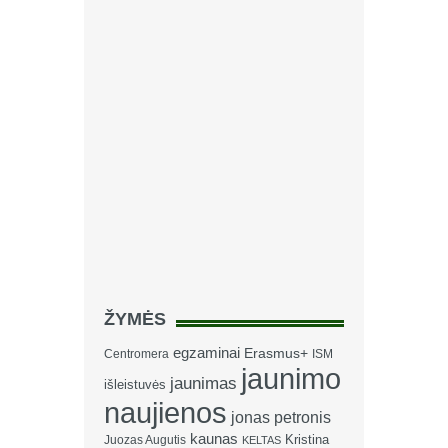
ŽYMĖS
egzaminai
Erasmus+
Centromera
ISM
jaunimo
jaunimas
išleistuvės
naujienos
jonas petronis
kaunas
Kristina
Juozas Augutis
KELTAS