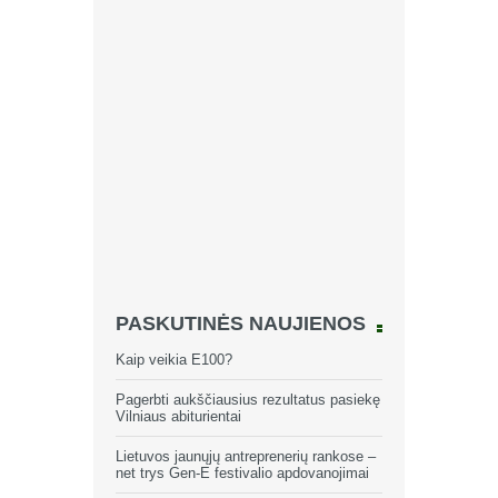
PASKUTINĖS NAUJIENOS
Kaip veikia E100?
Pagerbti aukščiausius rezultatus pasiekę
Vilniaus abiturientai
Lietuvos jaunųjų antreprenerių rankose –
net trys Gen-E festivalio apdovanojimai