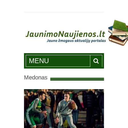
Jaunimonaujienos.lt
MENU
Medonas