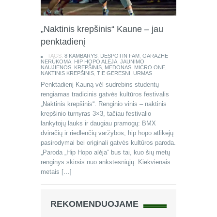
„Naktinis krepšinis“ Kaune – jau
penktadienį
TAGS:
8 KAMBARYS
,
DESPOTIN FAM
,
GARAZHE
NERŪKOMA
,
HIP HOPO ALĖJA
,
JAUNIMO
NAUJIENOS
,
KREPŠINIS
,
MEDONAS
,
MICRO ONE
,
NAKTINIS KREPŠINIS
,
TIE GERESNI
,
URMAS
Penktadienį Kauną vėl sudrebins studentų
rengiamas tradicinis gatvės kultūros festivalis
„Naktinis krepšinis“. Renginio vinis – naktinis
krepšinio turnyras 3×3, tačiau festivalio
lankytojų lauks ir daugiau pramogų: BMX
dviračių ir riedlenčių varžybos, hip hopo atlikėjų
pasirodymai bei originali gatvės kultūros paroda.
„Paroda „Hip Hopo alėja“ bus tai, kuo šių metų
renginys skirsis nuo ankstesniųjų. Kiekvienais
metais […]
REKOMENDUOJAME