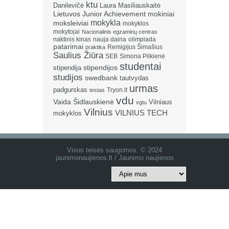
ktu
Danilevičė
Laura Masiliauskaitė
Lietuvos Junior Achievement
mokiniai
mokykla
moksleiviai
mokyklos
mokytojai
Nacionalinis egzaminų centras
naktinis kinas
nauja daina
olimpiada
patarimai
Remigijus Šimašius
praktika
Saulius Žiūra
SEB
Simona Pilkienė
studentai
stipendija
stipendijos
studijos
swedbank
tautvydas
urmas
padgurskas
Tryon.lt
testas
vdu
Vaida Šidlauskienė
Vilniaus
vgtu
Vilnius
VILNIUS TECH
mokyklos
Visos teisės saugomos. © 2024
jaunimonaujienos.lt / Jaunimo naujienos