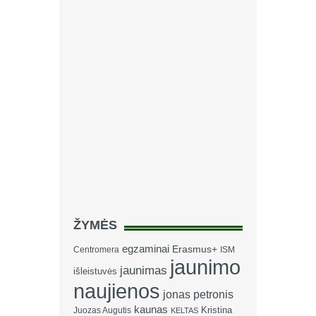
ŽYMĖS
egzaminai
Erasmus+
Centromera
ISM
jaunimo
jaunimas
išleistuvės
naujienos
jonas petronis
kaunas
Kristina
Juozas Augutis
KELTAS