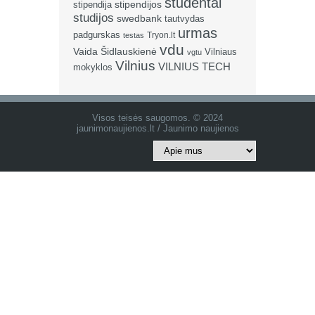
studentai
stipendija
stipendijos
studijos
swedbank
tautvydas
urmas
padgurskas
Tryon.lt
testas
vdu
Vaida Šidlauskienė
Vilniaus
vgtu
Vilnius
VILNIUS TECH
mokyklos
Visos teisės saugomos. © 2024
jaunimonaujienos.lt / Jaunimo naujienos