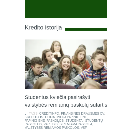
Kredito istorija
Studentus kviečia pasirašyti
valstybės remiamų paskolų sutartis
TAGS:
CREDITINFO
,
FINANSINĖS DRAUSMĖS CV
,
KREDITO ISTORIJA
,
MILDA PAPINIGIENĖ
,
PAPINIGIENĖ
,
PASKOLOS
,
STUDENTAI
,
STUDENTŲ
PASKOLOS
,
VALSTYBĖS REMIAMA PASKOLA
,
VALSTYBĖS REMIAMOS PASKOLOS
,
VSF