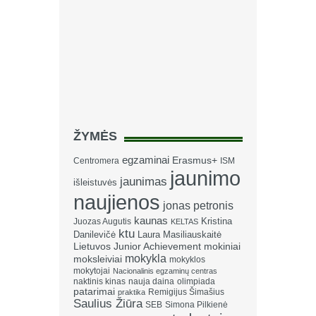
ŽYMĖS
egzaminai
Erasmus+
Centromera
ISM
jaunimo
jaunimas
išleistuvės
naujienos
jonas petronis
kaunas
Kristina
Juozas Augutis
KELTAS
ktu
Danilevičė
Laura Masiliauskaitė
Lietuvos Junior Achievement
mokiniai
mokykla
moksleiviai
mokyklos
mokytojai
Nacionalinis egzaminų centras
naktinis kinas
nauja daina
olimpiada
patarimai
Remigijus Šimašius
praktika
Saulius Žiūra
SEB
Simona Pilkienė