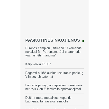
PASKUTINĖS NAUJIENOS
Europos čempionių titulą VDU komandai
nukalusi M. Petrėnaitė: „Jei charakteris
yra, laimėti įmanoma“
Kaip veikia E100?
Pagerbti aukščiausius rezultatus pasiekę
Vilniaus abiturientai
Lietuvos jaunųjų antreprenerių rankose –
net trys Gen-E festivalio apdovanojimai
Dešimt metų mėsainius kepantis
Laurynas: tai vasaros simbolis