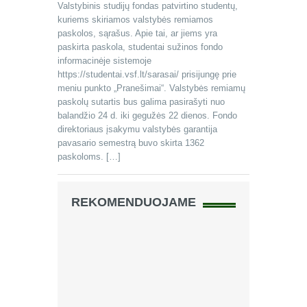
Valstybinis studijų fondas patvirtino studentų,
kuriems skiriamos valstybės remiamos
paskolos, sąrašus. Apie tai, ar jiems yra
paskirta paskola, studentai sužinos fondo
informacinėje sistemoje
https://studentai.vsf.lt/sarasai/ prisijungę prie
meniu punkto „Pranešimai“. Valstybės remiamų
paskolų sutartis bus galima pasirašyti nuo
balandžio 24 d. iki gegužės 22 dienos. Fondo
direktoriaus įsakymu valstybės garantija
pavasario semestrą buvo skirta 1362
paskoloms. […]
REKOMENDUOJAME