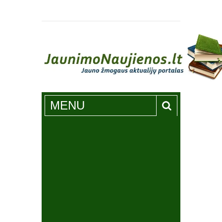
Jaunimonaujienos.lt
MENU