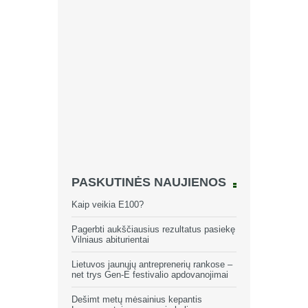
PASKUTINĖS NAUJIENOS
Kaip veikia E100?
Pagerbti aukščiausius rezultatus pasiekę
Vilniaus abiturientai
Lietuvos jaunųjų antreprenerių rankose –
net trys Gen-E festivalio apdovanojimai
Dešimt metų mėsainius kepantis