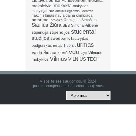
Lietuvos Junior Achievement
mokiniai
mokykla
moksleiviai
mokyklos
mokytojai
Nacionalinis egzaminų centras
naktinis kinas
nauja daina
olimpiada
patarimai
Remigijus Šimašius
praktika
Saulius Žiūra
SEB
Simona Pilkienė
studentai
stipendija
stipendijos
studijos
swedbank
tautvydas
urmas
padgurskas
Tryon.lt
testas
vdu
Vaida Šidlauskienė
Vilniaus
vgtu
Vilnius
VILNIUS TECH
mokyklos
Visos teisės saugomos. © 2024
jaunimonaujienos.lt / Jaunimo naujienos