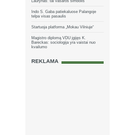
Laurynas: tai vasaros simbolis
Indo S. Gaba patiekaluose Palangoje
telpa visas pasaulis
Startuoja platforma „Mokau Vilniuje“
Magistro diplomą VDU įgijęs K.
Bareckas: sociologija yra vaistai nuo
kvailumo
REKLAMA