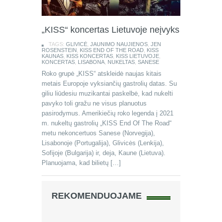
„KISS“ koncertas Lietuvoje neįvyks
TAGS:
GLIVICĖ
,
JAUNIMO NAUJIENOS
,
JEN
ROSENSTEIN
,
KISS END OF THE ROAD
,
KISS
KAUNAS
,
KISS KONCERTAS
,
KISS LIETUVOJE
,
KONCERTAS
,
LISABONA
,
NUKELTAS
,
SANESE
Roko grupė „KISS“ atskleidė naujas kitais
metais Europoje vyksiančių gastrolių datas. Su
giliu liūdesiu muzikantai paskelbė, kad nukelti
pavyko toli gražu ne visus planuotus
pasirodymus. Amerikiečių roko legenda į 2021
m. nukeltų gastrolių „KISS End Of The Road“
metu nekoncertuos Sanese (Norvegija),
Lisabonoje (Portugalija), Glivicės (Lenkija),
Sofijoje (Bulgarija) ir, deja, Kaune (Lietuva).
Planuojama, kad bilietų […]
REKOMENDUOJAME