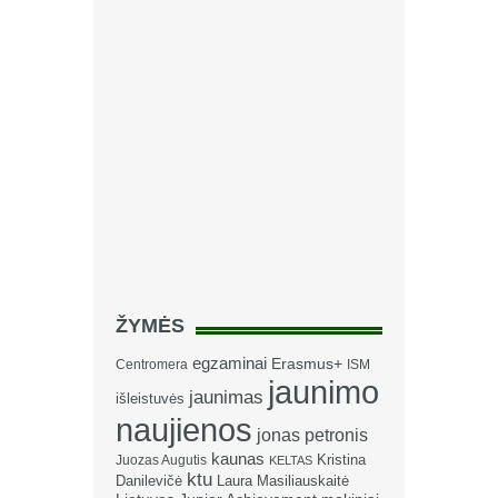
ŽYMĖS
egzaminai
Erasmus+
Centromera
ISM
jaunimo
jaunimas
išleistuvės
naujienos
jonas petronis
kaunas
Kristina
Juozas Augutis
KELTAS
ktu
Danilevičė
Laura Masiliauskaitė