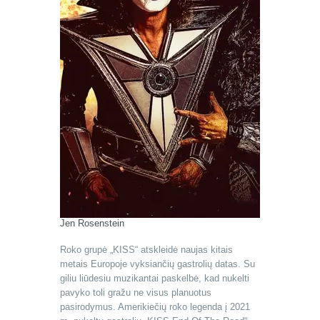
Jen Rosenstein
Roko grupė „KISS“ atskleidė naujas kitais
metais Europoje vyksiančių gastrolių datas. Su
giliu liūdesiu muzikantai paskelbė, kad nukelti
pavyko toli gražu ne visus planuotus
pasirodymus. Amerikiečių roko legenda į 2021