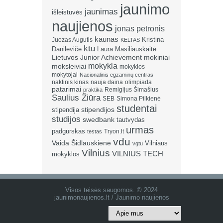
jaunimo
jaunimas
išleistuvės
naujienos
jonas petronis
kaunas
Kristina
Juozas Augutis
KELTAS
ktu
Danilevičė
Laura Masiliauskaitė
Lietuvos Junior Achievement
mokiniai
mokykla
moksleiviai
mokyklos
mokytojai
Nacionalinis egzaminų centras
naktinis kinas
nauja daina
olimpiada
patarimai
Remigijus Šimašius
praktika
Saulius Žiūra
SEB
Simona Pilkienė
studentai
stipendija
stipendijos
studijos
swedbank
tautvydas
urmas
padgurskas
Tryon.lt
testas
vdu
Vaida Šidlauskienė
Vilniaus
vgtu
Vilnius
VILNIUS TECH
mokyklos
Visos teisės saugomos. © 2024
jaunimonaujienos.lt / Jaunimo naujienos