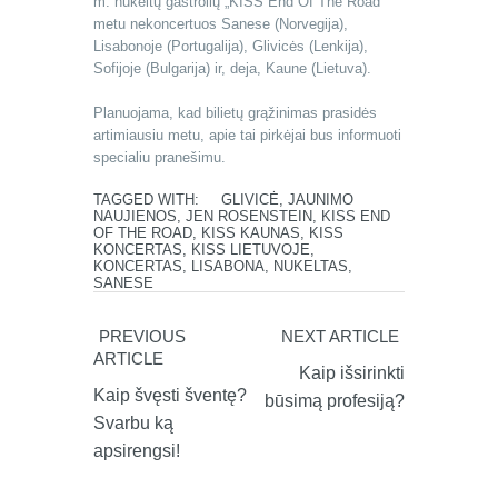
m. nukeltų gastrolių „KISS End Of The Road“
metu nekoncertuos Sanese (Norvegija),
Lisabonoje (Portugalija), Glivicės (Lenkija),
Sofijoje (Bulgarija) ir, deja, Kaune (Lietuva).
Planuojama, kad bilietų grąžinimas prasidės
artimiausiu metu, apie tai pirkėjai bus informuoti
specialiu pranešimu.
TAGGED WITH:
GLIVICĖ
,
JAUNIMO
NAUJIENOS
,
JEN ROSENSTEIN
,
KISS END
OF THE ROAD
,
KISS KAUNAS
,
KISS
KONCERTAS
,
KISS LIETUVOJE
,
KONCERTAS
,
LISABONA
,
NUKELTAS
,
SANESE
PREVIOUS
NEXT ARTICLE
ARTICLE
Kaip išsirinkti
Kaip švęsti šventę?
būsimą profesiją?
Svarbu ką
apsirengsi!