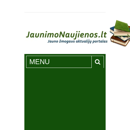
Jaunimonaujienos.lt
MENU