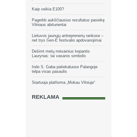
Kaip veikia E100?
Pagerbti aukščiausius rezultatus pasiekę
Vilniaus abiturientai
Lietuvos jaunųjų antreprenerių rankose –
net trys Gen-E festivalio apdovanojimai
Dešimt metų mėsainius kepantis
Laurynas: tai vasaros simbolis
Indo S. Gaba patiekaluose Palangoje
telpa visas pasaulis
Startuoja platforma „Mokau Vilniuje“
REKLAMA