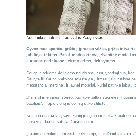
Nuotraukos autorius Tautvydas Padgurskas
Gyvenimas sparčiai grįžta į įprastas vėžes, grįžta ir įvair
jubiliejai ir kitos. Pasak mados žinovų, šventinė mada kask
kurtuose deriniuose tiek moterims, tiek vyrams.
Daugelis tokiems deriniams naudojamų rūbų ypatingi tuo, kad gali
Šaulytė iš Kauno prekybos miestelyje „Urmas“ įsikūrusiose pard
mėgstančiai merginai, ir jaunai moteriai, kuriai patinka labiau 
„Pamirškime visus stereotipus apie baltas sukneles! Puošni sukn
bateliais“, – apie vieną iš derinių sako stilistė.
Komentuodama kitą savo kūrinį ji ragina šiemet atkreipti dėmes
rankoves, kurios suteiks žaismingumo.
„Tokias sukneles pritaikysite ir šventėje, ir leidžiant laisvalai