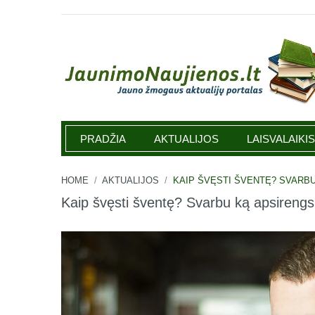
Jaunimonaujienos.lt
PRADŽIA
AKTUALIJOS
LAISVALAIKIS
HOME
/
AKTUALIJOS
/
KAIP ŠVĘSTI ŠVENTĘ? SVARBU
Kaip švęsti šventę? Svarbu ką apsirengsi