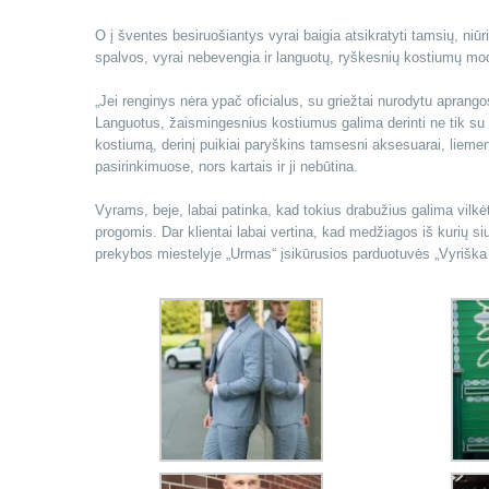
O į šventes besiruošiantys vyrai baigia atsikratyti tamsių, ni
spalvos, vyrai nebevengia ir languotų, ryškesnių kostiumų mode
„Jei renginys nėra ypač oficialus, su griežtai nurodytu aprango
Languotus, žaismingesnius kostiumus galima derinti ne tik su kl
kostiumą, derinį puikiai paryškins tamsesni aksesuarai, liemenė
pasirinkimuose, nors kartais ir ji nebūtina.
Vyrams, beje, labai patinka, kad tokius drabužius galima vilkėti
progomis. Dar klientai labai vertina, kad medžiagos iš kurių siu
prekybos miestelyje „Urmas“ įsikūrusios parduotuvės „Vyrišk