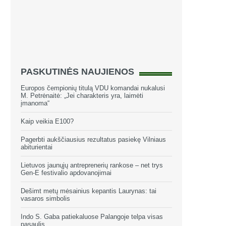
PASKUTINĖS NAUJIENOS
Europos čempionių titulą VDU komandai nukalusi
M. Petrėnaitė: „Jei charakteris yra, laimėti
įmanoma“
Kaip veikia E100?
Pagerbti aukščiausius rezultatus pasiekę Vilniaus
abiturientai
Lietuvos jaunųjų antreprenerių rankose – net trys
Gen-E festivalio apdovanojimai
Dešimt metų mėsainius kepantis Laurynas: tai
vasaros simbolis
Indo S. Gaba patiekaluose Palangoje telpa visas
pasaulis