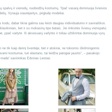
ūrių spalvų ir vienodų, nuobodžių kostiumų. Ypač vasarą dominuoja šviesios
lių. Vyrauja siaurėjantys, prigludę modeliai.
s kodu, dabar tikrai galima sau leisti daugiau individualumo ir saviraiškos.
asikiniais, bet ir su mokasinų tipo batais. Jei rinksitės šviesų vienspalvį
, ypač varlytė. Iš aksesuarų varlytės ir toliau užtikrintai dominuoja vyrų
 ne tik kaip derinį šventėje, bet ir atskirai, ne tokiomis iškilmingomis
vami kostiumai, turi elastano, tai leidžia patogiai jaustis“, – pasakojo
a mada“ savininkas Edvinas Leonas.