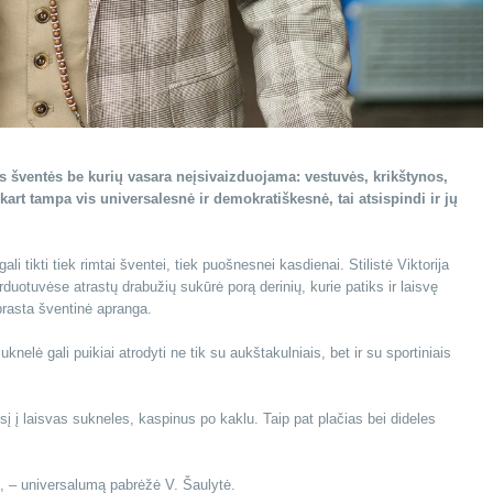
ios šventės be kurių vasara neįsivaizduojama: vestuvės, krikštynos,
art tampa vis universalesnė ir demokratiškesnė, tai atsispindi ir jų
 tikti tiek rimtai šventei, tiek puošnesnei kasdienai. Stilistė Viktorija
uotuvėse atrastų drabužių sukūrė porą derinių, kurie patiks ir laisvę
įprasta šventinė apranga.
elė gali puikiai atrodyti ne tik su aukštakulniais, bet ir su sportiniais
į į laisvas sukneles, kaspinus po kaklu. Taip pat plačias bei dideles
kį“, – universalumą pabrėžė V. Šaulytė.