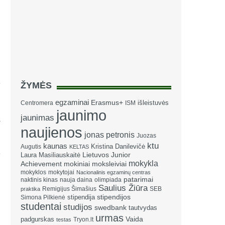
ŽYMĖS
egzaminai
Erasmus+
išleistuvės
Centromera
ISM
jaunimo
jaunimas
s
naujienos
jonas petronis
Juozas
ktu
kaunas
Kristina Danilevičė
Augutis
KELTAS
Laura Masiliauskaitė
Lietuvos Junior
mokykla
Achievement
mokiniai
moksleiviai
mokyklos
mokytojai
Nacionalinis egzaminų centras
patarimai
naktinis kinas
nauja daina
olimpiada
Saulius Žiūra
Remigijus Šimašius
SEB
praktika
stipendija
stipendijos
Simona Pilkienė
studentai
studijos
swedbank
tautvydas
urmas
Vaida
padgurskas
Tryon.lt
testas