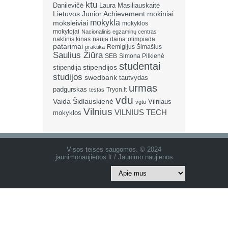
ktu
Danilevičė
Laura Masiliauskaitė
Lietuvos Junior Achievement
mokiniai
mokykla
moksleiviai
mokyklos
mokytojai
Nacionalinis egzaminų centras
naktinis kinas
nauja daina
olimpiada
patarimai
Remigijus Šimašius
praktika
Saulius Žiūra
SEB
Simona Pilkienė
studentai
stipendija
stipendijos
studijos
swedbank
tautvydas
urmas
padgurskas
Tryon.lt
testas
vdu
Vaida Šidlauskienė
Vilniaus
vgtu
Vilnius
VILNIUS TECH
mokyklos
Visos teisės saugomos. © 2024
jaunimonaujienos.lt / Jaunimo naujienos