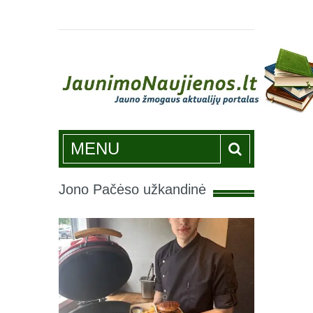
Jaunimonaujienos.lt
MENU
Jono Pačėso užkandinė