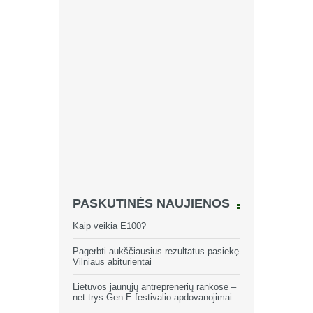
PASKUTINĖS NAUJIENOS
Kaip veikia E100?
Pagerbti aukščiausius rezultatus pasiekę
Vilniaus abiturientai
Lietuvos jaunųjų antreprenerių rankose –
net trys Gen-E festivalio apdovanojimai