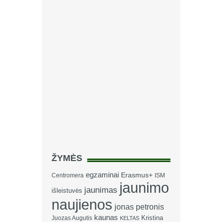
ŽYMĖS
egzaminai
Erasmus+
Centromera
ISM
jaunimo
jaunimas
išleistuvės
naujienos
jonas petronis
kaunas
Kristina
Juozas Augutis
KELTAS