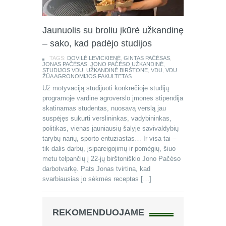
Jaunuolis su broliu įkūrė užkandinę
– sako, kad padėjo studijos
TAGS:
DOVILĖ LEVICKIENĖ
,
GINTAS PAČĖSAS
,
JONAS PAČĖSAS
,
JONO PAČĖSO UŽKANDINĖ
,
STUDIJOS VDU
,
UŽKANDINĖ BIRŠTONE
,
VDU
,
VDU
ŽŪA AGRONOMIJOS FAKULTETAS
Už motyvaciją studijuoti konkrečioje studijų
programoje vardine agroverslo įmonės stipendija
skatinamas studentas, nuosavą verslą jau
suspėjęs sukurti verslininkas, vadybininkas,
politikas, vienas jauniausių šalyje savivaldybių
tarybų narių, sporto entuziastas… Ir visa tai –
tik dalis darbų, įsipareigojimų ir pomėgių, šiuo
metu telpančių į 22-jų birštoniškio Jono Pačėso
darbotvarkę. Pats Jonas tvirtina, kad
svarbiausias jo sėkmės receptas […]
REKOMENDUOJAME