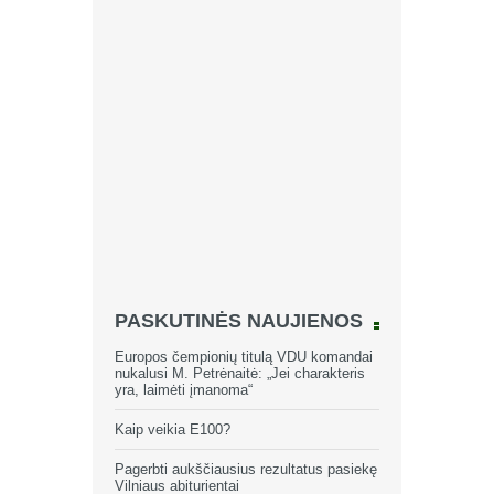
PASKUTINĖS NAUJIENOS
Europos čempionių titulą VDU komandai
nukalusi M. Petrėnaitė: „Jei charakteris
yra, laimėti įmanoma“
Kaip veikia E100?
Pagerbti aukščiausius rezultatus pasiekę
Vilniaus abiturientai