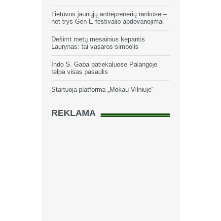
Lietuvos jaunųjų antreprenerių rankose –
net trys Gen-E festivalio apdovanojimai
Dešimt metų mėsainius kepantis
Laurynas: tai vasaros simbolis
Indo S. Gaba patiekaluose Palangoje
telpa visas pasaulis
Startuoja platforma „Mokau Vilniuje“
REKLAMA