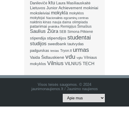
ktu
Danilevičė
Laura Masiliauskaitė
Lietuvos Junior Achievement
mokiniai
mokykla
moksleiviai
mokyklos
mokytojai
Nacionalinis egzaminų centras
naktinis kinas
nauja daina
olimpiada
patarimai
Remigijus Šimašius
praktika
Saulius Žiūra
SEB
Simona Pilkienė
studentai
stipendija
stipendijos
studijos
swedbank
tautvydas
urmas
padgurskas
Tryon.lt
testas
vdu
Vaida Šidlauskienė
Vilniaus
vgtu
Vilnius
VILNIUS TECH
mokyklos
Visos teisės saugomos. © 2024
jaunimonaujienos.lt / Jaunimo naujienos