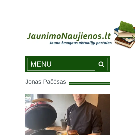
Jaunimonaujienos.lt
MENU
Jonas Pačėsas