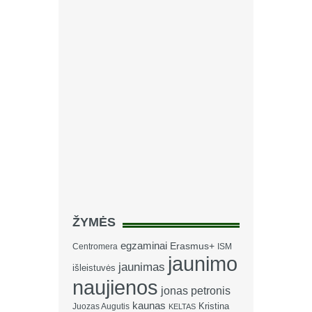
ŽYMĖS
egzaminai
Erasmus+
Centromera
ISM
jaunimo
jaunimas
išleistuvės
naujienos
jonas petronis
kaunas
Kristina
Juozas Augutis
KELTAS