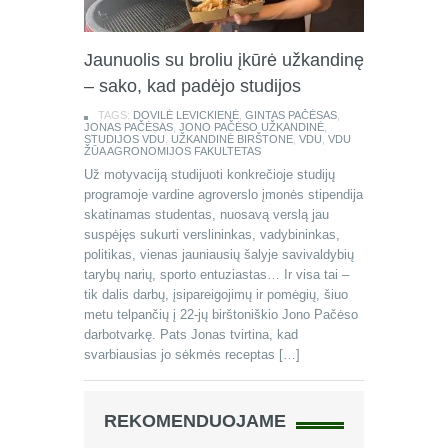
Jaunuolis su broliu įkūrė užkandinę
– sako, kad padėjo studijos
TAGS:
DOVILĖ LEVICKIENĖ
,
GINTAS PAČĖSAS
,
JONAS PAČĖSAS
,
JONO PAČĖSO UŽKANDINĖ
,
STUDIJOS VDU
,
UŽKANDINĖ BIRŠTONE
,
VDU
,
VDU
ŽŪA AGRONOMIJOS FAKULTETAS
Už motyvaciją studijuoti konkrečioje studijų
programoje vardine agroverslo įmonės stipendija
skatinamas studentas, nuosavą verslą jau
suspėjęs sukurti verslininkas, vadybininkas,
politikas, vienas jauniausių šalyje savivaldybių
tarybų narių, sporto entuziastas… Ir visa tai –
tik dalis darbų, įsipareigojimų ir pomėgių, šiuo
metu telpančių į 22-jų birštoniškio Jono Pačėso
darbotvarkę. Pats Jonas tvirtina, kad
svarbiausias jo sėkmės receptas […]
REKOMENDUOJAME