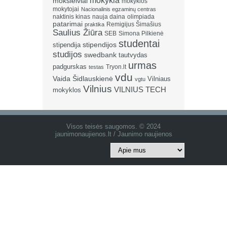
mokykla
moksleiviai
mokyklos
mokytojai
Nacionalinis egzaminų centras
naktinis kinas
nauja daina
olimpiada
patarimai
Remigijus Šimašius
praktika
Saulius Žiūra
SEB
Simona Pilkienė
studentai
stipendija
stipendijos
studijos
swedbank
tautvydas
urmas
padgurskas
Tryon.lt
testas
vdu
Vaida Šidlauskienė
Vilniaus
vgtu
Vilnius
VILNIUS TECH
mokyklos
Visos teisės saugomos. © 2024
jaunimonaujienos.lt / Jaunimo naujienos