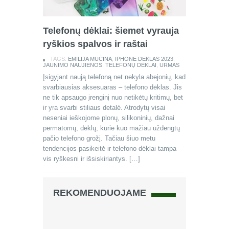
Telefonų dėklai: šiemet vyrauja
ryškios spalvos ir raštai
TAGS:
EMILIJA MUČINA
,
IPHONE DĖKLAS 2023
,
JAUNIMO NAUJIENOS
,
TELEFONŲ DĖKLAI
,
URMAS
Įsigyjant naują telefoną net nekyla abejonių, kad
svarbiausias aksesuaras – telefono dėklas. Jis
ne tik apsaugo įrenginį nuo netikėtų kritimų, bet
ir yra svarbi stiliaus detalė. Atrodytų visai
neseniai ieškojome plonų, silikoninių, dažnai
permatomų, dėklų, kurie kuo mažiau uždengtų
pačio telefono grožį. Tačiau šiuo metu
tendencijos pasikeitė ir telefono dėklai tampa
vis ryškesni ir išsiskiriantys. […]
REKOMENDUOJAME