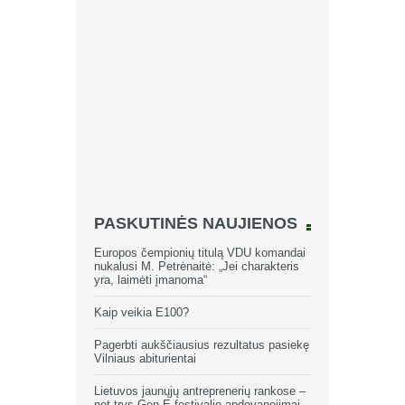
PASKUTINĖS NAUJIENOS
Europos čempionių titulą VDU komandai
nukalusi M. Petrėnaitė: „Jei charakteris
yra, laimėti įmanoma“
Kaip veikia E100?
Pagerbti aukščiausius rezultatus pasiekę
Vilniaus abiturientai
Lietuvos jaunųjų antreprenerių rankose –
net trys Gen-E festivalio apdovanojimai