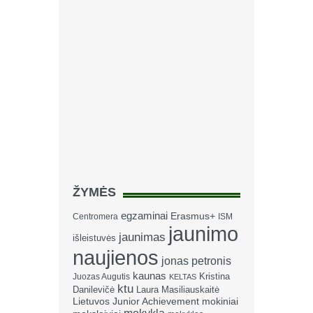
ŽYMĖS
egzaminai
Erasmus+
Centromera
ISM
jaunimo
jaunimas
išleistuvės
naujienos
jonas petronis
kaunas
Kristina
Juozas Augutis
KELTAS
ktu
Danilevičė
Laura Masiliauskaitė
Lietuvos Junior Achievement
mokiniai