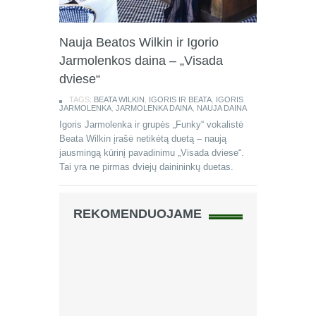
Nauja Beatos Wilkin ir Igorio
Jarmolenkos daina – „Visada
dviese“
TAGS:
BEATA WILKIN
,
IGORIS IR BEATA
,
IGORIS
JARMOLENKA
,
JARMOLENKA DAINA
,
NAUJA DAINA
Igoris Jarmolenka ir grupės „Funky“ vokalistė
Beata Wilkin įrašė netikėtą duetą – naują
jausmingą kūrinį pavadinimu „Visada dviese“.
Tai yra ne pirmas dviejų dainininkų duetas.
REKOMENDUOJAME