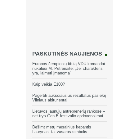
PASKUTINĖS NAUJIENOS
Europos čempionių titulą VDU komandai
nukalusi M. Petrėnaitė: „Jei charakteris
yra, laimėti įmanoma“
Kaip veikia E100?
Pagerbti aukščiausius rezultatus pasiekę
Vilniaus abiturientai
Lietuvos jaunųjų antreprenerių rankose –
net trys Gen-E festivalio apdovanojimai
Dešimt metų mėsainius kepantis
Laurynas: tai vasaros simbolis