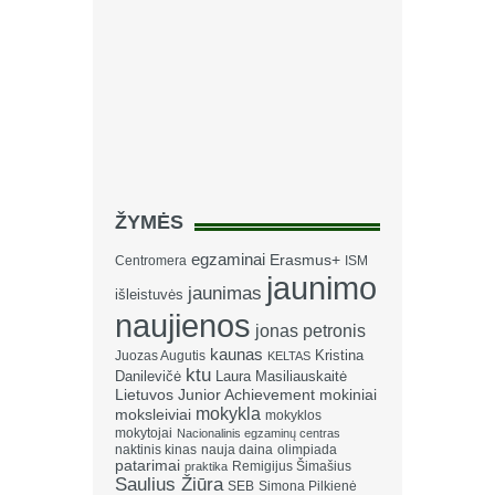
ŽYMĖS
egzaminai
Erasmus+
Centromera
ISM
jaunimo
jaunimas
išleistuvės
naujienos
jonas petronis
kaunas
Kristina
Juozas Augutis
KELTAS
ktu
Danilevičė
Laura Masiliauskaitė
Lietuvos Junior Achievement
mokiniai
mokykla
moksleiviai
mokyklos
mokytojai
Nacionalinis egzaminų centras
naktinis kinas
nauja daina
olimpiada
patarimai
Remigijus Šimašius
praktika
Saulius Žiūra
SEB
Simona Pilkienė