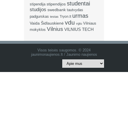
studentai
stipendija
stipendijos
studijos
swedbank
tautvydas
urmas
padgurskas
Tryon.lt
testas
vdu
Vaida Šidlauskienė
Vilniaus
vgtu
Vilnius
VILNIUS TECH
mokyklos
Visos teisės saugomos. © 2024
jaunimonaujienos.lt / Jaunimo naujienos