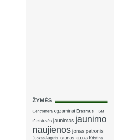
ŽYMĖS
egzaminai
Erasmus+
Centromera
ISM
jaunimo
jaunimas
išleistuvės
naujienos
jonas petronis
kaunas
Kristina
Juozas Augutis
KELTAS