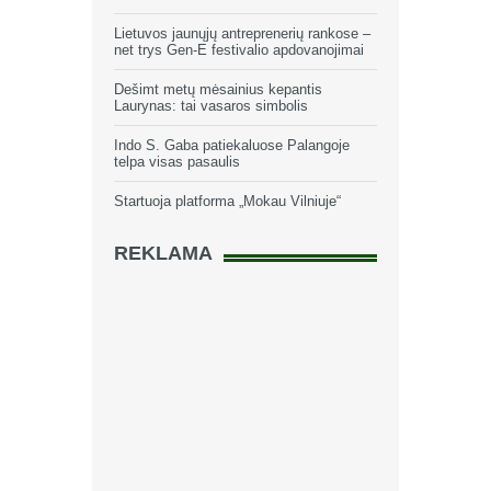
Lietuvos jaunųjų antreprenerių rankose –
net trys Gen-E festivalio apdovanojimai
Dešimt metų mėsainius kepantis
Laurynas: tai vasaros simbolis
Indo S. Gaba patiekaluose Palangoje
telpa visas pasaulis
Startuoja platforma „Mokau Vilniuje“
REKLAMA