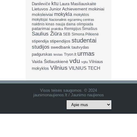
ktu
Danilevičė
Laura Masiliauskaitė
Lietuvos Junior Achievement
mokiniai
mokykla
moksleiviai
mokyklos
mokytojai
Nacionalinis egzaminų centras
naktinis kinas
nauja daina
olimpiada
patarimai
Remigijus Šimašius
praktika
Saulius Žiūra
SEB
Simona Pilkienė
studentai
stipendija
stipendijos
studijos
swedbank
tautvydas
urmas
padgurskas
Tryon.lt
testas
vdu
Vaida Šidlauskienė
Vilniaus
vgtu
Vilnius
VILNIUS TECH
mokyklos
Visos teisės saugomos. © 2024
jaunimonaujienos.lt / Jaunimo naujienos