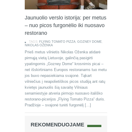
Jaunuolio verslo istorija: per metus
– nuo picos furgonėlio iki nuosavo
restorano
TAGS:
FLYING TOMATO PIZZA
,
GOZNEY DOME
,
NIKOLAS OŽENKA
Prieš metus vilnietis Nikolas Oženka atidarė
pirmąją vietą Lietuvoje, galinčią pasigirti
ypatingomis „Gozney Dome“ krosnimis picai –
net išskirtiniams Europos restoranams tuo metu
jos buvo nepasiekiama svajonė. Tąkart
vilniečius į neapolietiškos picos studiją ant ratų
kvietęs jaunuolis šią savaitę Vilniaus
senamiestyje atveria pirmojo nuosavo itališko
restorano-picerijos „Flying Tomato Pizza“ duris.
Pradžioje – svajonė turėti furgonėlį […]
REKOMENDUOJAME