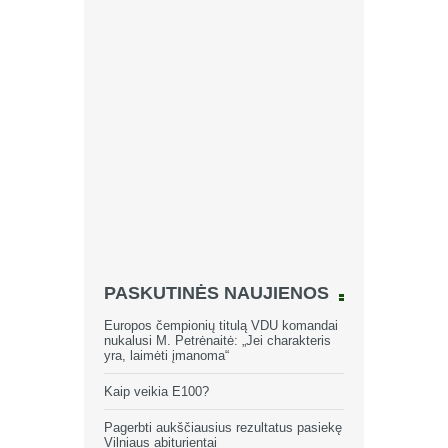
PASKUTINĖS NAUJIENOS
Europos čempionių titulą VDU komandai
nukalusi M. Petrėnaitė: „Jei charakteris
yra, laimėti įmanoma“
Kaip veikia E100?
Pagerbti aukščiausius rezultatus pasiekę
Vilniaus abiturientai