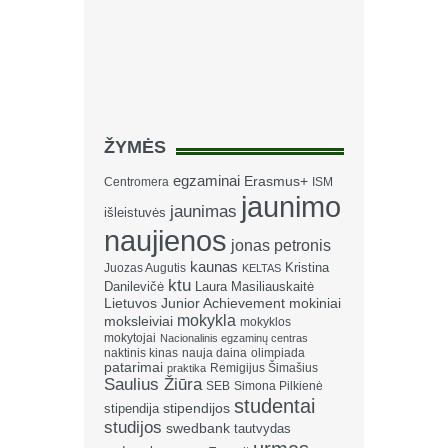
ŽYMĖS
egzaminai
Erasmus+
Centromera
ISM
jaunimo
jaunimas
išleistuvės
naujienos
jonas petronis
kaunas
Kristina
Juozas Augutis
KELTAS
ktu
Danilevičė
Laura Masiliauskaitė
Lietuvos Junior Achievement
mokiniai
mokykla
moksleiviai
mokyklos
mokytojai
Nacionalinis egzaminų centras
naktinis kinas
nauja daina
olimpiada
patarimai
Remigijus Šimašius
praktika
Saulius Žiūra
SEB
Simona Pilkienė
studentai
stipendija
stipendijos
studijos
swedbank
tautvydas