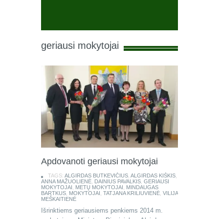
geriausi mokytojai
Apdovanoti geriausi mokytojai
TAGS:
ALGIRDAS BUTKEVIČIUS
,
ALGIRDAS KIŠKIS
,
ANNA MAŽUOLIENĖ
,
DAINIUS PAVALKIS
,
GERIAUSI
MOKYTOJAI
,
METŲ MOKYTOJAI
,
MINDAUGAS
BARTKUS
,
MOKYTOJAI
,
TATJANA KRILIUVIENĖ
,
VILIJA
MEŠKAITIENĖ
Išrinktiems geriausiems penkiems 2014 m.