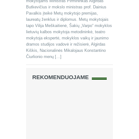
mokytojams Ministras Pirmininkas Algirdas
Butkevičius ir mokslo ministras prof. Dainius
Pavalkis įteikė Metų mokytojo premijas,
laureatų ženklus ir diplomus. Metų mokytojais
tapo Vilija Meškaitienė, Šakių „Varpo“ mokyklos
lietuvių kalbos mokytoja metodininkė, teatro
mokytoja ekspertė, mokyklos vaikų ir jaunimo
dramos studijos vadovė ir režisierė, Algirdas
Kiškis, Nacionalinės Mikalojaus Konstantino
Čiurlionio menų […]
REKOMENDUOJAME