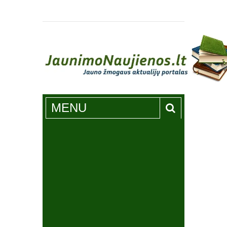
Jaunimonaujienos.lt
MENU