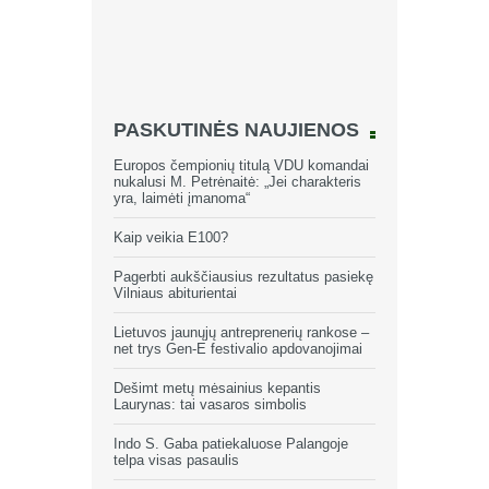
PASKUTINĖS NAUJIENOS
Europos čempionių titulą VDU komandai
nukalusi M. Petrėnaitė: „Jei charakteris
yra, laimėti įmanoma“
Kaip veikia E100?
Pagerbti aukščiausius rezultatus pasiekę
Vilniaus abiturientai
Lietuvos jaunųjų antreprenerių rankose –
net trys Gen-E festivalio apdovanojimai
Dešimt metų mėsainius kepantis
Laurynas: tai vasaros simbolis
Indo S. Gaba patiekaluose Palangoje
telpa visas pasaulis