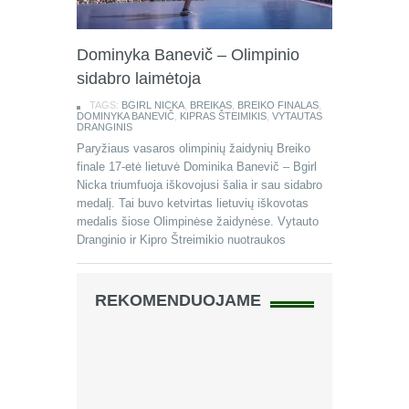
Dominyka Banevič – Olimpinio
sidabro laimėtoja
TAGS:
BGIRL NICKA
,
BREIKAS
,
BREIKO FINALAS
,
DOMINYKA BANEVIČ
,
KIPRAS ŠTEIMIKIS
,
VYTAUTAS
DRANGINIS
Paryžiaus vasaros olimpinių žaidynių Breiko
finale 17-etė lietuvė Dominika Banevič – Bgirl
Nicka triumfuoja iškovojusi šalia ir sau sidabro
medalį. Tai buvo ketvirtas lietuvių iškovotas
medalis šiose Olimpinėse žaidynėse. Vytauto
Dranginio ir Kipro Štreimikio nuotraukos
REKOMENDUOJAME