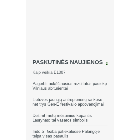
PASKUTINĖS NAUJIENOS
Kaip veikia E100?
Pagerbti aukščiausius rezultatus pasiekę
Vilniaus abiturientai
Lietuvos jaunųjų antreprenerių rankose –
net trys Gen-E festivalio apdovanojimai
Dešimt metų mėsainius kepantis
Laurynas: tai vasaros simbolis
Indo S. Gaba patiekaluose Palangoje
telpa visas pasaulis