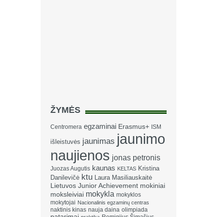
ŽYMĖS
egzaminai
Erasmus+
Centromera
ISM
jaunimo
jaunimas
išleistuvės
naujienos
jonas petronis
kaunas
Kristina
Juozas Augutis
KELTAS
ktu
Danilevičė
Laura Masiliauskaitė
Lietuvos Junior Achievement
mokiniai
mokykla
moksleiviai
mokyklos
mokytojai
Nacionalinis egzaminų centras
naktinis kinas
nauja daina
olimpiada
patarimai