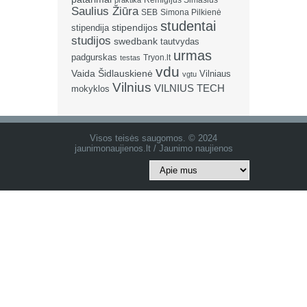
Remigijus Šimašius
praktika
Saulius Žiūra
SEB
Simona Pilkienė
studentai
stipendija
stipendijos
studijos
swedbank
tautvydas
urmas
padgurskas
Tryon.lt
testas
vdu
Vaida Šidlauskienė
Vilniaus
vgtu
Vilnius
VILNIUS TECH
mokyklos
Visos teisės saugomos. © 2024
jaunimonaujienos.lt / Jaunimo naujienos