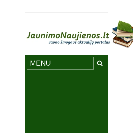
Jaunimonaujienos.lt
MENU