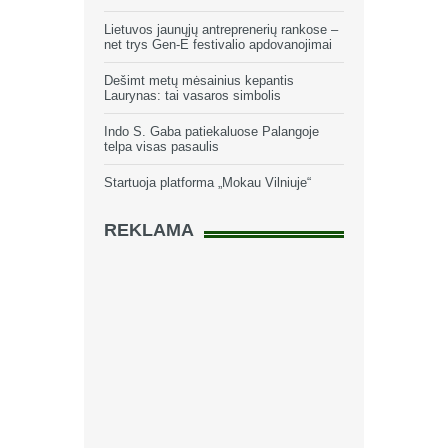
Lietuvos jaunųjų antreprenerių rankose –
net trys Gen-E festivalio apdovanojimai
Dešimt metų mėsainius kepantis
Laurynas: tai vasaros simbolis
Indo S. Gaba patiekaluose Palangoje
telpa visas pasaulis
Startuoja platforma „Mokau Vilniuje“
REKLAMA