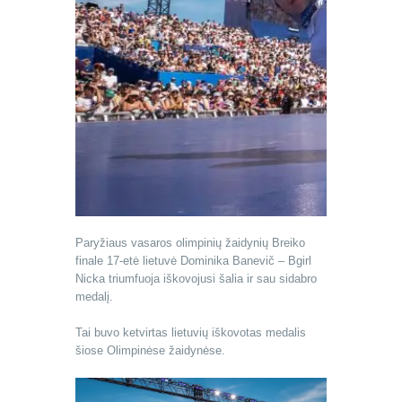
Paryžiaus vasaros olimpinių žaidynių Breiko
finale 17-etė lietuvė Dominika Banevič – Bgirl
Nicka triumfuoja iškovojusi šalia ir sau sidabro
medalį.
Tai buvo ketvirtas lietuvių iškovotas medalis
šiose Olimpinėse žaidynėse.