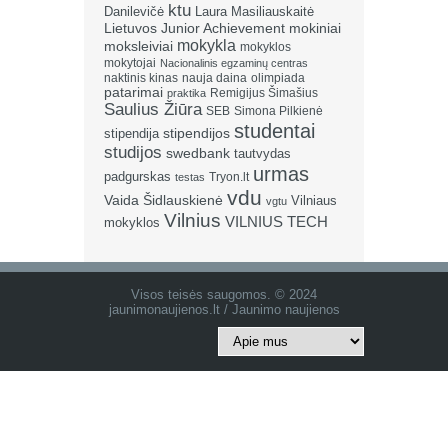
ktu
Danilevičė
Laura Masiliauskaitė
Lietuvos Junior Achievement
mokiniai
mokykla
moksleiviai
mokyklos
mokytojai
Nacionalinis egzaminų centras
naktinis kinas
nauja daina
olimpiada
patarimai
Remigijus Šimašius
praktika
Saulius Žiūra
SEB
Simona Pilkienė
studentai
stipendija
stipendijos
studijos
swedbank
tautvydas
urmas
padgurskas
Tryon.lt
testas
vdu
Vaida Šidlauskienė
Vilniaus
vgtu
Vilnius
VILNIUS TECH
mokyklos
Visos teisės saugomos. © 2024
jaunimonaujienos.lt / Jaunimo naujienos