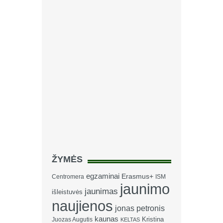
ŽYMĖS
egzaminai
Erasmus+
Centromera
ISM
jaunimo
jaunimas
išleistuvės
naujienos
jonas petronis
kaunas
Kristina
Juozas Augutis
KELTAS