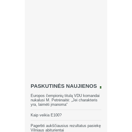
PASKUTINĖS NAUJIENOS
Europos čempionių titulą VDU komandai
nukalusi M. Petrėnaitė: „Jei charakteris
yra, laimėti įmanoma“
Kaip veikia E100?
Pagerbti aukščiausius rezultatus pasiekę
Vilniaus abiturientai