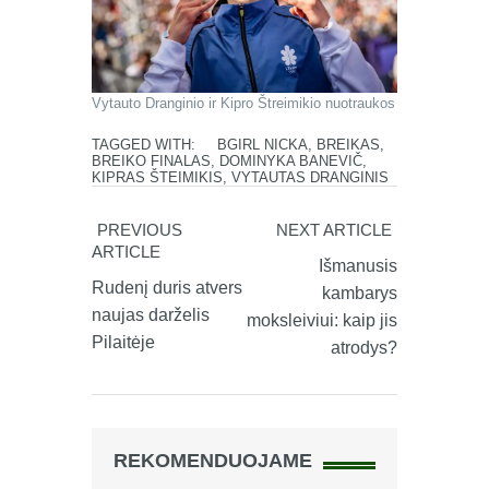
Vytauto Dranginio ir Kipro Štreimikio nuotraukos
TAGGED WITH:
BGIRL NICKA
,
BREIKAS
,
BREIKO FINALAS
,
DOMINYKA BANEVIČ
,
KIPRAS ŠTEIMIKIS
,
VYTAUTAS DRANGINIS
PREVIOUS
NEXT ARTICLE
ARTICLE
Išmanusis
Rudenį duris atvers
kambarys
naujas darželis
moksleiviui: kaip jis
Pilaitėje
atrodys?
REKOMENDUOJAME