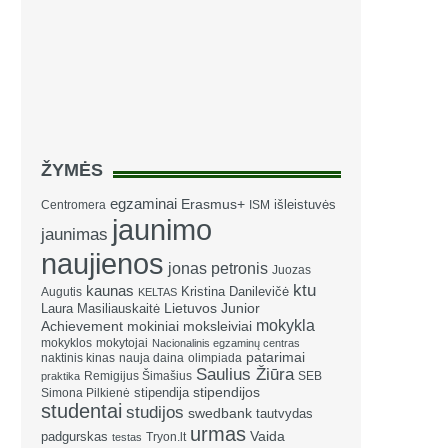
ŽYMĖS
egzaminai
Erasmus+
išleistuvės
Centromera
ISM
jaunimo
jaunimas
naujienos
jonas petronis
Juozas
ktu
kaunas
Kristina Danilevičė
Augutis
KELTAS
Laura Masiliauskaitė
Lietuvos Junior
mokykla
Achievement
mokiniai
moksleiviai
mokyklos
mokytojai
Nacionalinis egzaminų centras
patarimai
naktinis kinas
nauja daina
olimpiada
Saulius Žiūra
Remigijus Šimašius
SEB
praktika
stipendija
stipendijos
Simona Pilkienė
studentai
studijos
swedbank
tautvydas
urmas
Vaida
padgurskas
Tryon.lt
testas