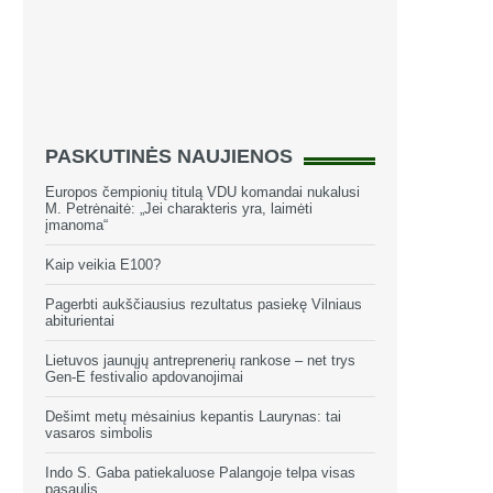
PASKUTINĖS NAUJIENOS
Europos čempionių titulą VDU komandai nukalusi
M. Petrėnaitė: „Jei charakteris yra, laimėti
įmanoma“
Kaip veikia E100?
Pagerbti aukščiausius rezultatus pasiekę Vilniaus
abiturientai
Lietuvos jaunųjų antreprenerių rankose – net trys
Gen-E festivalio apdovanojimai
Dešimt metų mėsainius kepantis Laurynas: tai
vasaros simbolis
Indo S. Gaba patiekaluose Palangoje telpa visas
pasaulis