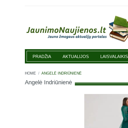
Jaunimonaujienos.lt
PRADŽIA
AKTUALIJOS
LAISVALAIKIS
HOME
/
ANGELĖ INDRIŪNIENĖ
Angelė Indriūnienė