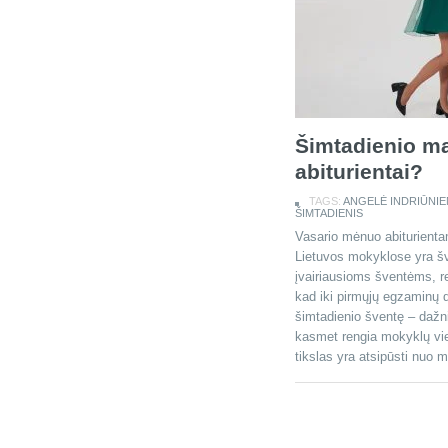
Šimtadienio ma
abiturientai?
TAGS:
ANGELĖ INDRIŪNIE
ŠIMTADIENIS
Vasario mėnuo abiturientam
Lietuvos mokyklose yra šv
įvairiausioms šventėms, 
kad iki pirmųjų egzaminų d
šimtadienio šventę – dažnia
kasmet rengia mokyklų vie
tikslas yra atsipūsti nuo 