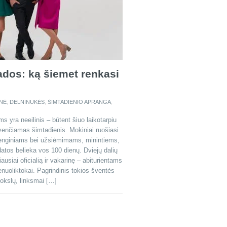
dos: ką šiemet renkasi
NĖ
,
DELNINUKĖS
,
ŠIMTADIENIO APRANGA
,
s yra neeilinis – būtent šiuo laikotarpiu
enčiamas šimtadienis. Mokiniai ruošiasi
renginiams bei užsiėmimams, minintiems,
atos belieka vos 100 dienų. Dviejų dalių
usiai oficialią ir vakarinę – abiturientams
nuoliktokai. Pagrindinis tokios šventės
mokslų, linksmai […]