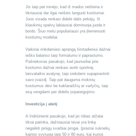
Jis taip pat minėjo, kad iš mados neišeina ir
tikriausiai dar ilgai neišeis languoti kostiumai.
Juos visada renkasi didelė dalis pirkėjų. Iš
klasikinių spalvų labiausiai dominuoja juoda ir
bordo. Šiuo metu populiariausi yra įliemenuoti
kostiumų modeliai.
Vaikinai rinkdamiesi aprangą šimtadieniui dažnai
ieško balanso tarp formalumo ir paprastumo.
Pašnekovas pasakojo, kad jaunuoliai prie
kostiumo dažnai renkasi avėti sportinę,
laisvalaikio avalynę, taip siekdami supaprastinti
savo įvaizdį. Taip pat dauguma mokinių
kostiumus dėvi be kaklaraiščių ar varlyčių, taip
esą vengdami per didelio įsipareigojimo.
Investicija į ateitį
A.Indriūnienė pasakojo, kad jei rūbas atžalai
tikrai patinka, dažniausiai tėvai yra linkę
negailėti pinigų svarbiai progai. Įprastai suknelių
kainos svyruoja tarp 50 ir 80 eurų, kai kurios