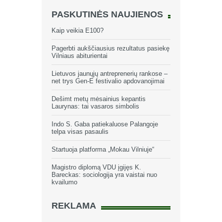
PASKUTINĖS NAUJIENOS
Kaip veikia E100?
Pagerbti aukščiausius rezultatus pasiekę
Vilniaus abiturientai
Lietuvos jaunųjų antreprenerių rankose –
net trys Gen-E festivalio apdovanojimai
Dešimt metų mėsainius kepantis
Laurynas: tai vasaros simbolis
Indo S. Gaba patiekaluose Palangoje
telpa visas pasaulis
Startuoja platforma „Mokau Vilniuje“
Magistro diplomą VDU įgijęs K.
Bareckas: sociologija yra vaistai nuo
kvailumo
REKLAMA