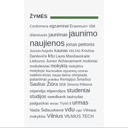
ŽYMĖS
egzaminai
Erasmus+
Centromera
ISM
jaunimo
jaunimas
išleistuvės
naujienos
jonas petronis
kaunas
Kristina
Juozas Augutis
KELTAS
ktu
Danilevičė
Laura Masiliauskaitė
Lietuvos Junior Achievement
mokiniai
mokykla
moksleiviai
mokyklos
mokytojai
Nacionalinis egzaminų centras
naktinis kinas
nauja daina
olimpiada
patarimai
Remigijus Šimašius
praktika
Saulius Žiūra
SEB
Simona Pilkienė
studentai
stipendija
stipendijos
studijos
swedbank
tautvydas
urmas
padgurskas
Tryon.lt
testas
vdu
Vaida Šidlauskienė
Vilniaus
vgtu
Vilnius
VILNIUS TECH
mokyklos