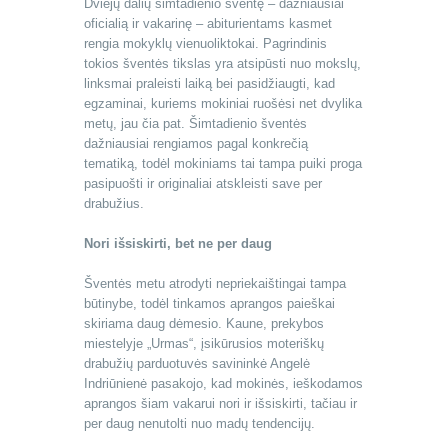
Dviejų dalių šimtadienio šventę – dažniausiai
oficialią ir vakarinę – abiturientams kasmet
rengia mokyklų vienuoliktokai. Pagrindinis
tokios šventės tikslas yra atsipūsti nuo mokslų,
linksmai praleisti laiką bei pasidžiaugti, kad
egzaminai, kuriems mokiniai ruošėsi net dvylika
metų, jau čia pat. Šimtadienio šventės
dažniausiai rengiamos pagal konkrečią
tematiką, todėl mokiniams tai tampa puiki proga
pasipuošti ir originaliai atskleisti save per
drabužius.
Nori išsiskirti, bet ne per daug
Šventės metu atrodyti nepriekaištingai tampa
būtinybe, todėl tinkamos aprangos paieškai
skiriama daug dėmesio. Kaune, prekybos
miestelyje „Urmas“, įsikūrusios moteriškų
drabužių parduotuvės savininkė Angelė
Indriūnienė pasakojo, kad mokinės, ieškodamos
aprangos šiam vakarui nori ir išsiskirti, tačiau ir
per daug nenutolti nuo madų tendencijų.