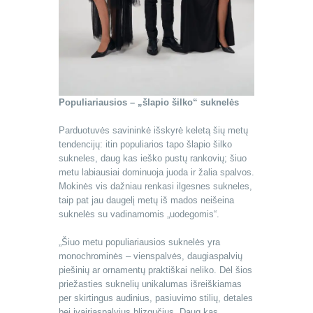
Populiariausios – „šlapio šilko“ suknelės
Parduotuvės savininkė išskyrė keletą šių metų
tendencijų: itin populiarios tapo šlapio šilko
sukneles, daug kas ieško pustų rankovių; šiuo
metu labiausiai dominuoja juoda ir žalia spalvos.
Mokinės vis dažniau renkasi ilgesnes sukneles,
taip pat jau daugelį metų iš mados neišeina
suknelės su vadinamomis „uodegomis“.
„Šiuo metu populiariausios suknelės yra
monochrominės – vienspalvės, daugiaspalvių
piešinių ar ornamentų praktiškai neliko. Dėl šios
priežasties suknelių unikalumas išreiškiamas
per skirtingus audinius, pasiuvimo stilių, detales
bei įvairiaspalvius blizgučius. Daug kas