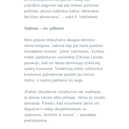
įvaizdžiui pagyvinti taip pat renkasi puošnias
pirštines, plonus šalikėlius kaklui, delninukes
bei kitus aksesuarus“, – sakė A. Indriūnienė.
Vaikinai – vis ryškesni
Nors įprastai drabužiams daugiau dėmesio
skiria merginos, vaikinai taip pat noriai puošiasi
šimtadienio šventei. „Urme“ įsikūrusios „Vyriška
mada“ parduotuvės savininkas Edvinas Leonas
pasakojo, kad vis labiau dominuoja ryškesnių
spalvų kostiumai. Tendenciją rinktis ryškesnius
kostiumus pašnekovas pastebi jau trečius
metus, o spalvų paklausa vis auga.
„Kartais darydamas užsakymus net suabejoju,
ar atsiras tokiam rūbui pirkėjas, tačiau jis visada
atsiranda. Panašu, kad visuomenė darosi vis
drąsesnė ir nebijo eksperimentuoti su
spalvomis, išsiskirti iš minios“, – pastebėjo
prekybininkas.