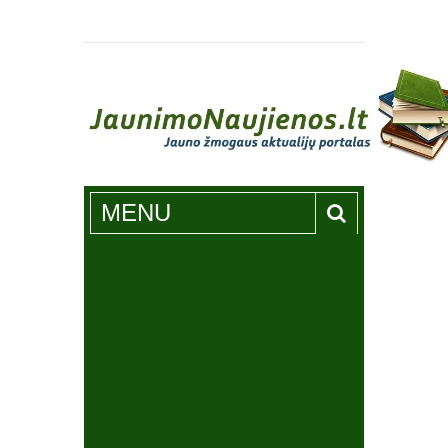
Jaunimonaujienos.lt
MENU