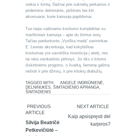
siekia ir šimtą. Dažnai prie suknelių perkamos ir
priderintos delninukės, pirštinės bei kiti
aksesuarai, kurie kainuoja papildomai.
Tuo tarpu vaikinams kostiumo komplektas su
marškiniais kainuoja – apie du šimtus eurų.
Tačiau parduotuvės „Vyriška mada“ savininkas
E. Leonas akcentuoja, kad kokybiškas
kostiumas yra savotiška investicija į ateitį, nes
tai nėra vienkartinis pirkinys. Jis tiks ir kitoms
išskirtinėms progoms, o švarką, liemenę galima
nešioti ir prie džinsų, ir prie kitokių drabužių.
TAGGED WITH:
ANGELĖ INDRIŪNIENĖ
,
DELNINUKĖS
,
ŠIMTADIENIO APRANGA
,
ŠIMTADIENIS
PREVIOUS
NEXT ARTICLE
ARTICLE
Kaip apsispręsti dėl
Silvija Beatričė
karjeros?
Petkevičiūtė –