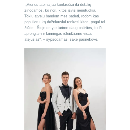
„Vienos ateina jau konkrečiai iki detalių
žinodamos, ko nori, kitos išvis nenutuokia.
Tokiu atveju bandom mes padėti, rodom kas
populiaru, ką dažniausiai renkasi kitos, pagal tai
žiūrim. Šioje srityje turime daug patirties, todėl
aprengiam ir laimingas išleidžiame visas
atėjusias“, – šypsodamasi sakė pašnekovė.