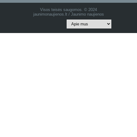
Visos teisės saugomos. © 2024
jaunimonaujienos.lt / Jaunimo naujienos