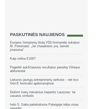
PASKUTINĖS NAUJIENOS
Europos čempionių titulą VDU komandai nukalusi
M. Petrėnaitė: „Jei charakteris yra, laimėti
įmanoma“
Kaip veikia E100?
Pagerbti aukščiausius rezultatus pasiekę Vilniaus
abiturientai
Lietuvos jaunųjų antreprenerių rankose – net trys
Gen-E festivalio apdovanojimai
Dešimt metų mėsainius kepantis Laurynas: tai
vasaros simbolis
Indo S. Gaba patiekaluose Palangoje telpa visas
pasaulis