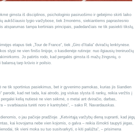
ėkmė gimsta iš disciplinos, psichologinio pasiruošimo ir gebėjimo skirti laiko
galių aukščiausio lygio varžybose, tiek žmonėms, siekiantiems paprastesnio
inis atsparumas tampa kertiniais principais, padedančiais ne tik pasiekti tikslų,
mėjęs etapus tiek „Tour de France“, tiek „Giro d’Italia“ dviračių lenktynėse.
slypi ne vien finišo linijoje, o kasdienėje rutinoje: nuo ilgiausių treniruočių
akimirkoms. Jo patirtis rodo, kad pergalės gimsta iš mažų žingsnių, o
 balansą tarp krūvio ir poilsio.
ne tik sportinius pasiekimus, bet ir gyvenimo pamokas, kurias jis šiandien
“ parodė, kad net tada, kai atrodo, jog viskas slysta iš rankų, reikia veržtis į
 pergalei kelią nutiesė ne vien sėkmė, o metai ant dviračio, darbas,
a – svarbiausia turėti noro ir kantrybės“, – sako R. Navardauskas.
ienomis, o jau pačioje pradžioje. „Ketvirtąją varžybų dieną supranti, kad jėg
ntas, kai kovojama nebe vien kojomis, o galva – reikia išmokti taupyti jėgas,
 vienodai, tik vieni moka su tuo susitvarkyti, o kiti palūžta“, – prisimena