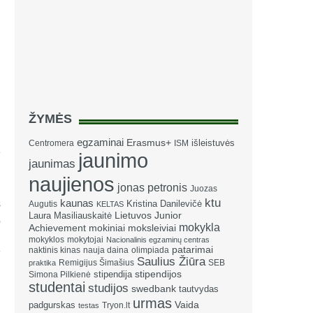
ŽYMĖS
egzaminai
Erasmus+
išleistuvės
Centromera
ISM
jaunimo
jaunimas
naujienos
jonas petronis
Juozas
ktu
kaunas
s
Kristina Danilevičė
Augutis
KELTAS
Laura Masiliauskaitė
Lietuvos Junior
o
mokykla
Achievement
mokiniai
moksleiviai
mokyklos
mokytojai
Nacionalinis egzaminų centras
patarimai
naktinis kinas
nauja daina
olimpiada
Saulius Žiūra
Remigijus Šimašius
SEB
praktika
stipendija
stipendijos
Simona Pilkienė
studentai
studijos
swedbank
tautvydas
urmas
Vaida
padgurskas
Tryon.lt
testas