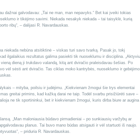
iau dažnai galvodavau: „Tai ne man, man nepavyks.“ Bet kai įveiki tokias
seklumo ir tikėjimo savimi. Niekada nesakyk niekada – tai taisyklė, kurią
sporto ribų“, – dalijasi R. Navardauskas.
 niekada nebūna atsitiktinė – viskas turi savo tvarką. Pasak jo, tokį
d ilgalaikius rezultatus galima pasiekti tik nuoseklumu ir disciplina. „Aktyvi
 vieną dieną ji trukdavo valandą, kitą ant dviračio praleisdavau šešias. Po
ėdavo vėl sėsti ant dviračio. Tas ciklas moko kantrybės, nuoseklumo ir gebėjimo
auskas.
alykais – mityba, poilsiu ir judėjimu. „Kiekvienam žmogui šie trys elementai
as greitai primins, kad kažką darai ne taip. Todėl svarbu prisižiūrėti save –
oja ne tik sportininkui, bet ir kiekvienam žmogui, kuris dirba biure ar augina
balansą. „Man maloniausia būdavo pirmadieniai – po sunkiausių varžybų ar
apgalvodavau planus. Tai buvo mano būdas atsigauti ir vėl startuoti iš naujo.
motyvuotas“, – priduria R. Navardauskas.