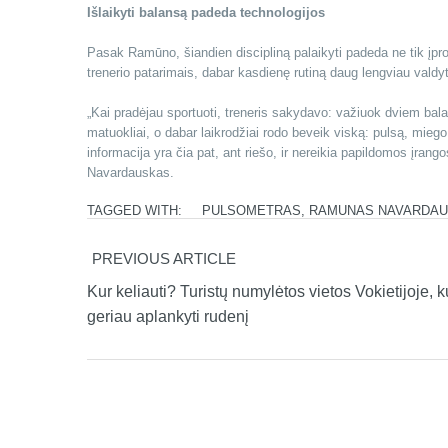
Išlaikyti balansą padeda technologijos
Pasak Ramūno, šiandien discipliną palaikyti padeda ne tik įpro
trenerio patarimais, dabar kasdienę rutiną daug lengviau valdyt
„Kai pradėjau sportuoti, treneris sakydavo: važiuok dviem balai
matuokliai, o dabar laikrodžiai rodo beveik viską: pulsą, mieg
informacija yra čia pat, ant riešo, ir nereikia papildomos įra
Navardauskas.
TAGGED WITH:
PULSOMETRAS
,
RAMUNAS NAVARDA
PREVIOUS ARTICLE
Kur keliauti? Turistų numylėtos vietos Vokietijoje, k
geriau aplankyti rudenį