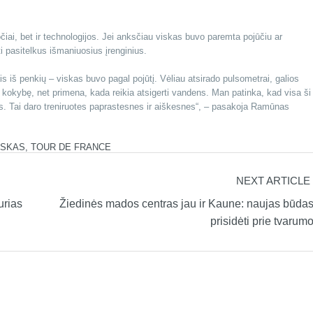
čiai, bet ir technologijos. Jei anksčiau viskas buvo paremta pojūčiu ar
i pasitelkus išmaniuosius įrenginius.
s iš penkių – viskas buvo pagal pojūtį. Vėliau atsirado pulsometrai, galios
o kokybę, net primena, kada reikia atsigerti vandens. Man patinka, kad visa ši
ngos. Tai daro treniruotes paprastesnes ir aiškesnes“, – pasakoja Ramūnas
USKAS
,
TOUR DE FRANCE
NEXT ARTICLE
urias
Žiedinės mados centras jau ir Kaune: naujas būda
prisidėti prie tvarum