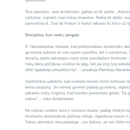
sportininkas.
Šios pamokos, anot dviratininko, galioja ne tik sporte. „Anksč
varžybas, supranti, kad viskas įmanoma. Reikia tik darbo, nuo
parsivežiau iš „Tour de France“ ir kurios laikausi iki šiol ir už 
Disciplina, kuri veda į pergalę
R. Navardauskas išduoda, kad profesionalaus dviratininko diena
gyvenimą nulemia ne vien sporto specifika, bet ir suvokimas, ka
dviračių sporto laikotarpiu mano rytas prasidėdavo treniruote –
tokių dienų grįždavau visiškai be jėgų, bet jau kitą rytą reik
dirbti ilgalaikėje perspektyvoje“, – pasakoja Ramūnas Navard
Sportininkas pabrėžia, kad sveikata remiasi trimis kertiniais d
lemia savijautą. Jei mėnesį gyvensi palaidą gyvenimą, organizm
pakanka mažų žingsnių, kad kasdien jaustumeisi geriau. Tai gali
vaikus“, – sako dviratininkas.
Ne mažiau svarbūs buvo ir mažesni ritualai, padėję išlaikyti 
treniruočių atsisėsdavau gražioje vietoje, išgerdavau kavos ir 
Tokios akimirkos nėra prabanga – jos būtinos, jei nori išlikti 