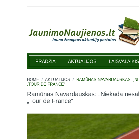
Jaunimonaujienos.lt
PRADŽIA
AKTUALIJOS
LAISVALAIKIS
HOME
/
AKTUALIJOS
/
RAMŪNAS NAVARDAUSKAS: „NIE
„TOUR DE FRANCE“
Ramūnas Navardauskas: „Niekada nesakyk 
„Tour de France“