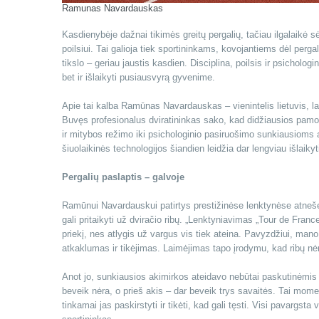
Ramunas Navardauskas
Kasdienybėje dažnai tikimės greitų pergalių, tačiau ilgalaikė s
poilsiui. Tai galioja tiek sportininkams, kovojantiems dėl per
tikslo – geriau jaustis kasdien. Disciplina, poilsis ir psicholog
bet ir išlaikyti pusiausvyrą gyvenime.
Apie tai kalba Ramūnas Navardauskas – vienintelis lietuvis, lai
Buvęs profesionalus dviratininkas sako, kad didžiausios pamokos 
ir mitybos režimo iki psichologinio pasiruošimo sunkiausioms 
šiuolaikinės technologijos šiandien leidžia dar lengviau išlaikyti
Pergalių paslaptis – galvoje
Ramūnui Navardauskui patirtys prestižinėse lenktynėse atnešė 
gali pritaikyti už dviračio ribų. „Lenktyniavimas „Tour de France
priekį, nes atlygis už vargus vis tiek ateina. Pavyzdžiui, mano
atkaklumas ir tikėjimas. Laimėjimas tapo įrodymu, kad ribų nėr
Anot jo, sunkiausios akimirkos ateidavo nebūtai paskutinėmis d
beveik nėra, o prieš akis – dar beveik trys savaitės. Tai mome
tinkamai jas paskirstyti ir tikėti, kad gali tęsti. Visi pavargsta