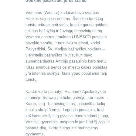
Gotikinė pasaka ant jūros kranto
Vismaras (Wismar) kadaise buvo svarbus
Hanzos sąjungos centras. Šiandien tai daug
turistų pritraukianti vieta, kurioje gausu gotikos
stiliaus bažnyčių ir žavingų senovinių namų.
Vismaro centras įtrauktas į UNESCO pasaulio
paveldo sąrašą, ir nesunku suprasti, kodėl.
Pavyzdžiui, Šv. Marijos bažnyčios bokštas –
vienintelis bažnyčios likutis, kuri buvo
subombarduotas Antrojo pasaulinio karo metu.
Kitas svarbus senosios miesto dalies objektas
yra istorinis šulinys, kuris ypač populiarus tarp
turistų.
Ką dar verta pamatyti Vismare? Apsilankykite
istorinėje Schweinsbrücke gatvėje, kur rasite…
Kiaulių tiltą. Tai tiesiog tiltas, papuoštas kelių
kiaulių skulptūromis. Legenda pasakoja, kad
kažkada per šį tiltą gyvuliai buvo vedami į turgų.
Vietiniai gyventojai nusprendė įamžinti šį įvykį ir
pastatė tiltą, skirtą šiems itin protingiems
gyvūnams.