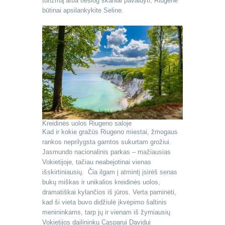
turizmą arba tiesiog skaniai pavaldyti, Riugene
būtinai apsilankykite Seline.
Kreidinės uolos Riugeno saloje
Kad ir kokie gražūs Riugeno miestai, žmogaus
rankos neprilygsta gamtos sukurtam grožiui.
Jasmundo nacionalinis parkas – mažiausias
Vokietijoje, tačiau neabejotinai vienas
išskirtiniausių. Čia ilgam į atmintį įsirėš senas
bukų miškas ir unikalios kreidinės uolos,
dramatiškai kylančios iš jūros. Verta paminėti,
kad ši vieta buvo didžiulė įkvėpimo šaltinis
menininkams, tarp jų ir vienam iš žymiausių
Vokietijos dailininkų Casparui Davidui