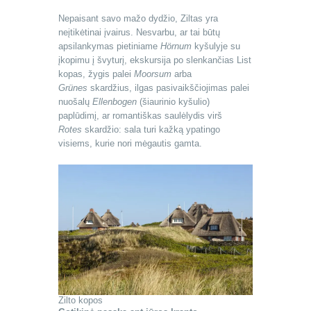
Nepaisant savo mažo dydžio, Ziltas yra
neįtikėtinai įvairus. Nesvarbu, ar tai būtų
apsilankymas pietiniame
Hörnum
kyšulyje su
įkopimu į švyturį, ekskursija po slenkančias List
kopas, žygis palei
Moorsum
arba
Grünes
skardžius, ilgas pasivaikščiojimas palei
nuošalų
Ellenbogen
(šiaurinio kyšulio)
paplūdimį, ar romantiškas saulėlydis virš
Rotes
skardžio: sala turi kažką ypatingo
visiems, kurie nori mėgautis gamta.
Zilto kopos