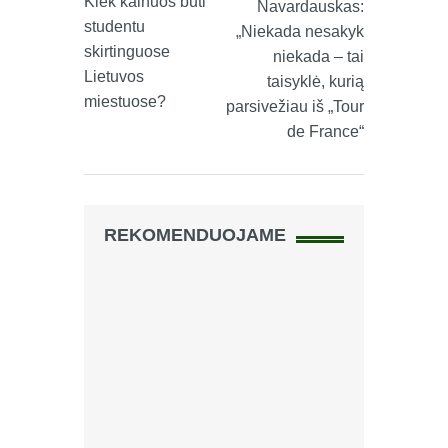
Kiek kainuos būti
Navardauskas:
studentu
„Niekada nesakyk
skirtinguose
niekada – tai
Lietuvos
taisyklė, kurią
miestuose?
parsivežiau iš „Tour
de France“
REKOMENDUOJAME