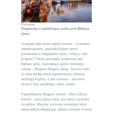
Vismaras
Elegancija ir įspūdingos uolos prie Baltijos
jūros
Svajojate apie poilsį pajūrio kurorte – švariame,
neperkrautame, pasivaikščiojant ramia
promenada ir mėgaujantis jūros, miškų ir vėjo
kvapais? Tokios atostogos įmanomos prie
Baltijos jūros, nuostabaus grožio Vokietijos
vietoje – Riugeno (Rügen) saloje. Sezono metu
ši vieta tampa viena populiariausių vokiečių
atostogų krypčių, o jam nurimus – atsiveria
tikrasis šios įspūdingos salos veidas.
Pagrindiniame Riugeno mieste – Binco (Binz)
kurorte – jūsų laukia vieta, kur stilius susitinka
su poilsiu. Miestas yra kone sinonimas laikui
nepavaldžiai elegancijai: jaukios kavinės kviečia