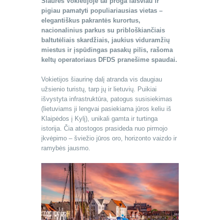
Šiaurės Vokietijoje tai proga laisviau ir
pigiau pamatyti populiariausias vietas –
elegantiškus pakrantės kurortus,
nacionalinius parkus su pribloškiančiais
baltutėliais skardžiais, jaukius viduramžių
miestus ir įspūdingas pasakų pilis, rašoma
keltų operatoriaus DFDS pranešime spaudai.
Vokietijos šiaurinę dalį atranda vis daugiau
užsienio turistų, tarp jų ir lietuvių. Puikiai
išvystyta infrastruktūra, patogus susisiekimas
(lietuviams ji lengvai pasiekiama jūros keliu iš
Klaipėdos į Kylį), unikali gamta ir turtinga
istorija. Čia atostogos prasideda nuo pirmojo
įkvėpimo – šviežio jūros oro, horizonto vaizdo ir
ramybės jausmo.