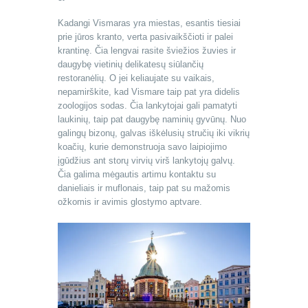
Kadangi Vismaras yra miestas, esantis tiesiai
prie jūros kranto, verta pasivaikščioti ir palei
krantinę. Čia lengvai rasite šviežios žuvies ir
daugybę vietinių delikatesų siūlančių
restoranėlių. O jei keliaujate su vaikais,
nepamirškite, kad Vismare taip pat yra didelis
zoologijos sodas. Čia lankytojai gali pamatyti
laukinių, taip pat daugybę naminių gyvūnų. Nuo
galingų bizonų, galvas iškėlusių stručių iki vikrių
koačių, kurie demonstruoja savo laipiojimo
įgūdžius ant storų virvių virš lankytojų galvų.
Čia galima mėgautis artimu kontaktu su
danieliais ir muflonais, taip pat su mažomis
ožkomis ir avimis glostymo aptvare.