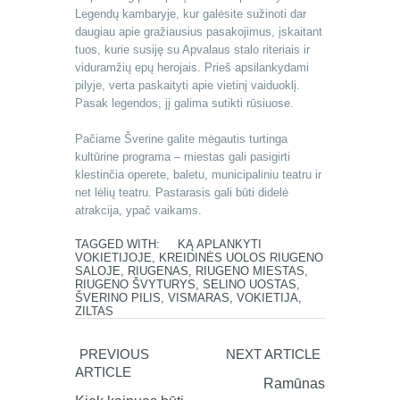
Legendų kambaryje, kur galėsite sužinoti dar
daugiau apie gražiausius pasakojimus, įskaitant
tuos, kurie susiję su Apvalaus stalo riteriais ir
viduramžių epų herojais. Prieš apsilankydami
pilyje, verta paskaityti apie vietinį vaiduoklį.
Pasak legendos, jį galima sutikti rūsiuose.
Pačiame Šverine galite mėgautis turtinga
kultūrine programa – miestas gali pasigirti
klestinčia operete, baletu, municipaliniu teatru ir
net lėlių teatru. Pastarasis gali būti didelė
atrakcija, ypač vaikams.
TAGGED WITH:
KĄ APLANKYTI
VOKIETIJOJE
,
KREIDINĖS UOLOS RIUGENO
SALOJE
,
RIUGENAS
,
RIUGENO MIESTAS
,
RIUGENO ŠVYTURYS
,
SELINO UOSTAS
,
ŠVERINO PILIS
,
VISMARAS
,
VOKIETIJA
,
ZILTAS
PREVIOUS
NEXT ARTICLE
ARTICLE
Ramūnas