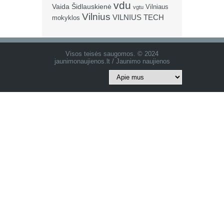
vdu
Vaida Šidlauskienė
Vilniaus
vgtu
Vilnius
VILNIUS TECH
mokyklos
Visos teisės saugomos. © 2024
jaunimonaujienos.lt / Jaunimo naujienos