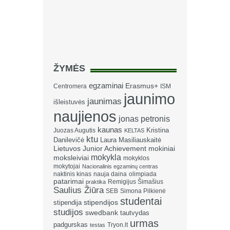
ŽYMĖS
egzaminai
Erasmus+
Centromera
ISM
jaunimo
jaunimas
išleistuvės
naujienos
jonas petronis
kaunas
Kristina
Juozas Augutis
KELTAS
ktu
Danilevičė
Laura Masiliauskaitė
Lietuvos Junior Achievement
mokiniai
mokykla
moksleiviai
mokyklos
mokytojai
Nacionalinis egzaminų centras
naktinis kinas
nauja daina
olimpiada
patarimai
Remigijus Šimašius
praktika
Saulius Žiūra
SEB
Simona Pilkienė
studentai
stipendija
stipendijos
studijos
swedbank
tautvydas
urmas
padgurskas
Tryon.lt
testas