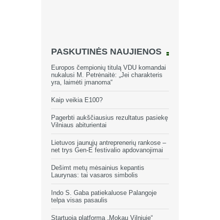
PASKUTINĖS NAUJIENOS
Europos čempionių titulą VDU komandai
nukalusi M. Petrėnaitė: „Jei charakteris
yra, laimėti įmanoma“
Kaip veikia E100?
Pagerbti aukščiausius rezultatus pasiekę
Vilniaus abiturientai
Lietuvos jaunųjų antreprenerių rankose –
net trys Gen-E festivalio apdovanojimai
Dešimt metų mėsainius kepantis
Laurynas: tai vasaros simbolis
Indo S. Gaba patiekaluose Palangoje
telpa visas pasaulis
Startuoja platforma „Mokau Vilniuje“