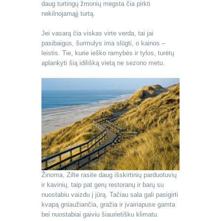
daug turtingų žmonių mėgsta čia pirkti
nekilnojamąjį turtą.
Jei vasarą čia viskas virte verda, tai jai
pasibaigus, šurmulys ima slūgti, o kainos –
leistis. Tie, kurie ieško ramybės ir tylos, turėtų
aplankyti šią idilišką vietą ne sezono metu.
Žinoma, Zilte rasite daug išskirtinių parduotuvių
ir kavinių, taip pat gerų restoranų ir barų su
nuostabiu vaizdu į jūrą. Tačiau sala gali pasigirti
kvapą gniaužiančia, gražia ir įvairiapuse gamta
bei nuostabiai gaiviu šiaurietišku klimatu.