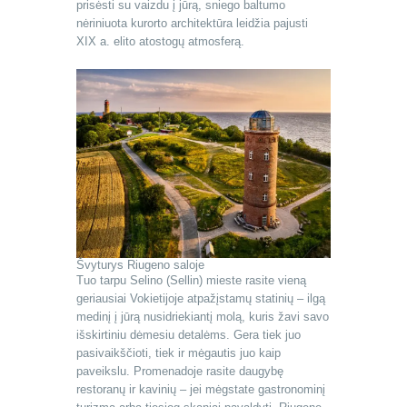
prisėsti su vaizdu į jūrą, sniego baltumo
nėriniuota kurorto architektūra leidžia pajusti
XIX a. elito atostogų atmosferą.
Švyturys Riugeno saloje
Tuo tarpu Selino (Sellin) mieste rasite vieną
geriausiai Vokietijoje atpažįstamų statinių – ilgą
medinį į jūrą nusidriekiantį molą, kuris žavi savo
išskirtiniu dėmesiu detalėms. Gera tiek juo
pasivaikščioti, tiek ir mėgautis juo kaip
paveikslu. Promenadoje rasite daugybę
restoranų ir kavinių – jei mėgstate gastronominį