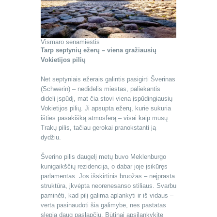
Vismaro senamiestis
Tarp septynių ežerų – viena gražiausių
Vokietijos pilių
Net septyniais ežerais galintis pasigirti Šverinas
(Schwerin) – nedidelis miestas, paliekantis
didelį įspūdį, mat čia stovi viena įspūdingiausių
Vokietijos pilių. Ji apsupta ežerų, kurie sukuria
išties pasakišką atmosferą – visai kaip mūsų
Trakų pilis, tačiau gerokai pranokstanti ją
dydžiu.
Šverino pilis daugelį metų buvo Meklenburgo
kunigaikščių rezidencija, o dabar joje įsikūręs
parlamentas. Jos išskirtinis bruožas – neįprasta
struktūra, įkvėpta neorenesanso stiliaus. Svarbu
paminėti, kad pilį galima aplankyti ir iš vidaus –
verta pasinaudoti šia galimybe, nes pastatas
slepia daug paslapčių. Būtinai apsilankykite