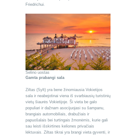
Friedrichui.
Selino uostas
Gamta prabangi sala
Ziltas (Sylt) yra bene žinomiausia Vokietijos
sala ir neabejotinai viena iš svarbiausių turistinių
vietų šiaurės Vokietijoje. Ši vieta be galo
populiari ir dažnam asocijuojasi su šampanu,
brangiais automobiliais, drabužiais ir
papuošalais bei turtingais žmonėmis, kurie gali
sau leisti išskirtines keliones privačiais
lėktuvais. Ziltas tikrai yra brangi vieta gyventi, ir