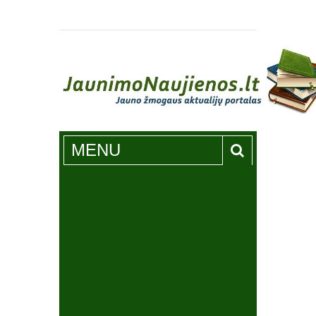
Jaunimonaujienos.lt
MENU