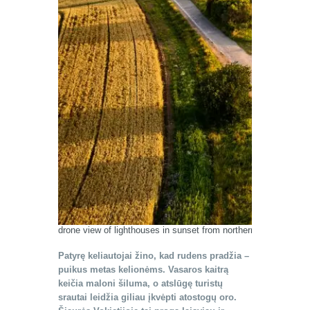
drone view of lighthouses in sunset from northern part of isla
Patyrę keliautojai žino, kad rudens pradžia –
puikus metas kelionėms. Vasaros kaitrą
keičia maloni šiluma, o atslūgę turistų
srautai leidžia giliau įkvėpti atostogų oro.