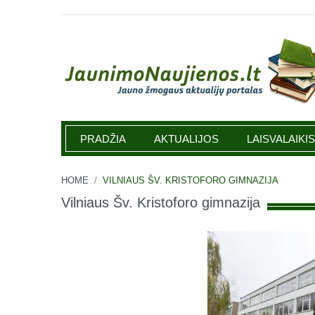
Jaunimonaujienos.lt
PRADŽIA
AKTUALIJOS
LAISVALAIKIS
HOME
/
VILNIAUS ŠV. KRISTOFORO GIMNAZIJA
Vilniaus Šv. Kristoforo gimnazija