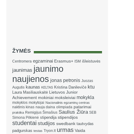
ŽYMĖS
egzaminai
Erasmus+
išleistuvės
Centromera
ISM
jaunimo
jaunimas
naujienos
jonas petronis
Juozas
ktu
kaunas
Kristina Danilevičė
Augutis
KELTAS
Laura Masiliauskaitė
Lietuvos Junior
mokykla
Achievement
mokiniai
moksleiviai
mokyklos
mokytojai
Nacionalinis egzaminų centras
patarimai
naktinis kinas
nauja daina
olimpiada
Saulius Žiūra
Remigijus Šimašius
SEB
praktika
stipendija
stipendijos
Simona Pilkienė
studentai
studijos
swedbank
tautvydas
urmas
Vaida
padgurskas
Tryon.lt
testas