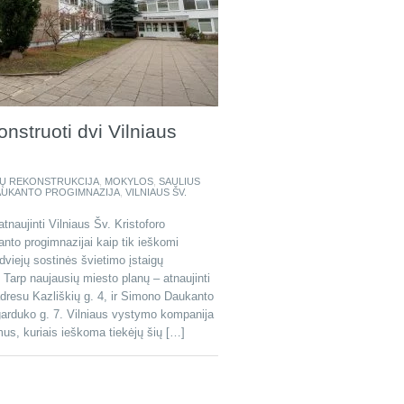
nstruoti dvi Vilniaus
Ų REKONSTRUKCIJA
,
MOKYLOS
,
SAULIUS
AUKANTO PROGIMNAZIJA
,
VILNIAUS ŠV.
aujinti Vilniaus Šv. Kristoforo
nto progimnazijai kaip tik ieškomi
 dviejų sostinės švietimo įstaigų
 Tarp naujausių miesto planų – atnaujinti
adresu Kazliškių g. 4, ir Simono Daukanto
arduko g. 7. Vilniaus vystymo kompanija
us, kuriais ieškoma tiekėjų šių […]