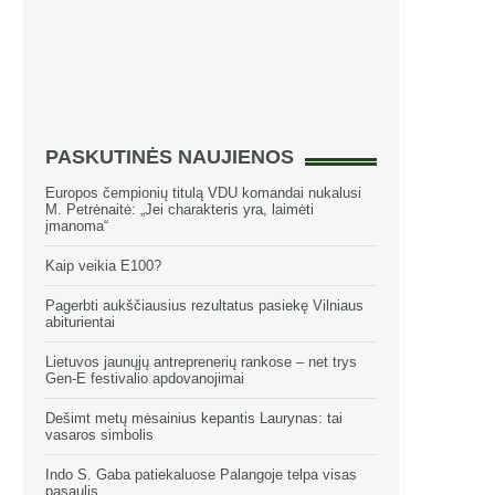
PASKUTINĖS NAUJIENOS
Europos čempionių titulą VDU komandai nukalusi
M. Petrėnaitė: „Jei charakteris yra, laimėti
įmanoma“
Kaip veikia E100?
Pagerbti aukščiausius rezultatus pasiekę Vilniaus
abiturientai
Lietuvos jaunųjų antreprenerių rankose – net trys
Gen-E festivalio apdovanojimai
Dešimt metų mėsainius kepantis Laurynas: tai
vasaros simbolis
Indo S. Gaba patiekaluose Palangoje telpa visas
pasaulis