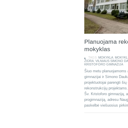
Planuojama reko
mokyklas
TAGS:
MOKYKLA
,
MOKYKL
ŽIŪRA
,
VILNIAUS SIMONO D
KRISTOFORO GIMNAZIJA
Šiuo metu planuojamoms atn
gimnazijai ir Simono Dauka
projektuotojai parengti šių
rekonstrukcijų projektams.
Šv. Kristoforo gimnaziją, 
progimnaziją, adresu Naug
paskelbė viešuosius pirkim