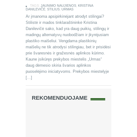
TAGS:
JAUNIMO NAUJIENOS
,
KRISTINA
DANILEVIČĖ
,
STILIUS
,
URMAS
Ar įmanoma apsipirkinėjant atrodyt stilingai?
Stilistė ir mados tinklaraštininkė Kristina
Danilevičė sako, kad yra daug puikių, stilingų ir
madingų alternatyvų nuobodžiam ir įkyrėjusiam
plastiko maišeliui. Vengdama plastikinių
maišelių ne tik atrodysi stilingiau, bet ir prisidėsi
prie švaresnės ir gražesnės aplinkos kūrimo.
Kaune įsikūręs prekybos miestelis „Urmas“
daug dėmesio skiria švarios aplinkos
puoselėjimo iniciatyvoms. Prekybos miestelyje
[…]
REKOMENDUOJAME