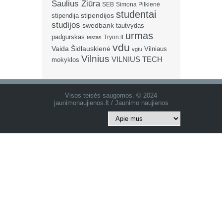
Saulius Žiūra
SEB
Simona Pilkienė
studentai
stipendija
stipendijos
studijos
swedbank
tautvydas
urmas
padgurskas
Tryon.lt
testas
vdu
Vaida Šidlauskienė
Vilniaus
vgtu
Vilnius
VILNIUS TECH
mokyklos
Visos teisės saugomos. © 2024
jaunimonaujienos.lt / Jaunimo naujienos