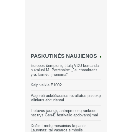
PASKUTINĖS NAUJIENOS
Europos čempionių titulą VDU komandai
nukalusi M. Petrėnaitė: „Jei charakteris
yra, laimėti įmanoma“
Kaip veikia E100?
Pagerbti aukščiausius rezultatus pasiekę
Vilniaus abiturientai
Lietuvos jaunųjų antreprenerių rankose –
net trys Gen-E festivalio apdovanojimai
Dešimt metų mėsainius kepantis
Laurynas: tai vasaros simbolis