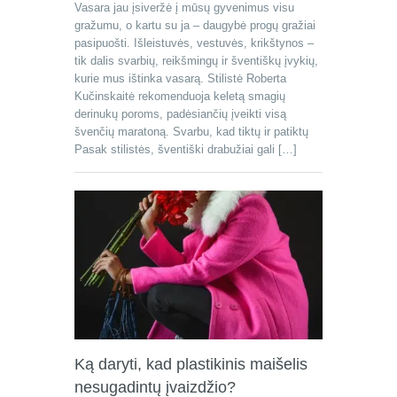
Vasara jau įsiveržė į mūsų gyvenimus visu
gražumu, o kartu su ja – daugybė progų gražiai
pasipuošti. Išleistuvės, vestuvės, krikštynos –
tik dalis svarbių, reikšmingų ir šventiškų įvykių,
kurie mus ištinka vasarą. Stilistė Roberta
Kučinskaitė rekomenduoja keletą smagių
derinukų poroms, padėsiančių įveikti visą
švenčių maratoną. Svarbu, kad tiktų ir patiktų
Pasak stilistės, šventiški drabužiai gali […]
Ką daryti, kad plastikinis maišelis
nesugadintų įvaizdžio?