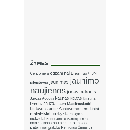
ŽYMĖS
egzaminai
Erasmus+
Centromera
ISM
jaunimo
jaunimas
išleistuvės
naujienos
jonas petronis
kaunas
Kristina
Juozas Augutis
KELTAS
ktu
Danilevičė
Laura Masiliauskaitė
Lietuvos Junior Achievement
mokiniai
mokykla
moksleiviai
mokyklos
mokytojai
Nacionalinis egzaminų centras
naktinis kinas
nauja daina
olimpiada
patarimai
Remigijus Šimašius
praktika