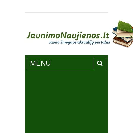
Jaunimonaujienos.lt
MENU