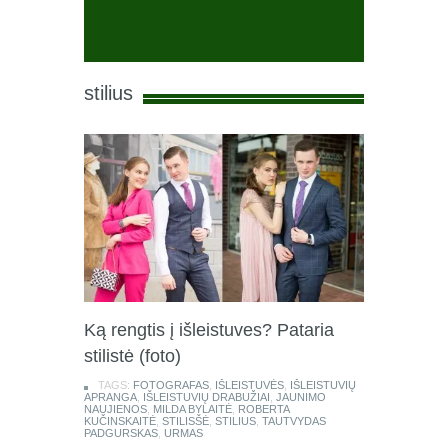
stilius
Ką rengtis į išleistuves? Pataria
stilistė (foto)
TAGS:
FOTOGRAFAS
,
IŠLEISTUVĖS
,
IŠLEISTUVIŲ
APRANGA
,
IŠLEISTUVIŲ DRABUŽIAI
,
JAUNIMO
NAUJIENOS
,
MILDA BYLAITĖ
,
ROBERTA
KUČINSKAITĖ
,
STILISŠĖ
,
STILIUS
,
TAUTVYDAS
PADGURSKAS
,
URMAS