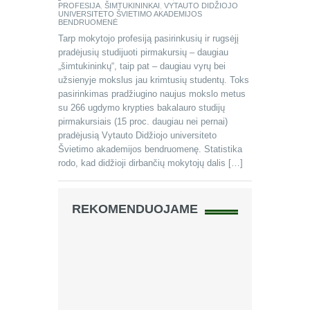
PROFESIJA
,
ŠIMTUKININKAI
,
VYTAUTO DIDŽIOJO
UNIVERSITETO ŠVIETIMO AKADEMIJOS
BENDRUOMENĖ
Tarp mokytojo profesiją pasirinkusių ir rugsėjį
pradėjusių studijuoti pirmakursių – daugiau
„šimtukininkų“, taip pat – daugiau vyrų bei
užsienyje mokslus jau krimtusių studentų. Toks
pasirinkimas pradžiugino naujus mokslo metus
su 266 ugdymo krypties bakalauro studijų
pirmakursiais (15 proc. daugiau nei pernai)
pradėjusią Vytauto Didžiojo universiteto
Švietimo akademijos bendruomenę. Statistika
rodo, kad didžioji dirbančių mokytojų dalis […]
REKOMENDUOJAME