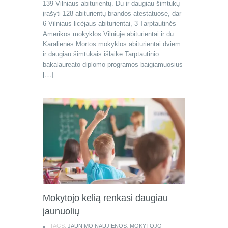
139 Vilniaus abiturientų. Du ir daugiau šimtukų
įrašyti 128 abiturientų brandos atestatuose, dar
6 Vilniaus licėjaus abiturientai, 3 Tarptautinės
Amerikos mokyklos Vilniuje abiturientai ir du
Karalienės Mortos mokyklos abiturientai dviem
ir daugiau šimtukais išlaikė Tarptautinio
bakalaureato diplomo programos baigiamuosius
[…]
Mokytojo kelią renkasi daugiau
jaunuolių
TAGS:
JAUNIMO NAUJIENOS
,
MOKYTOJO