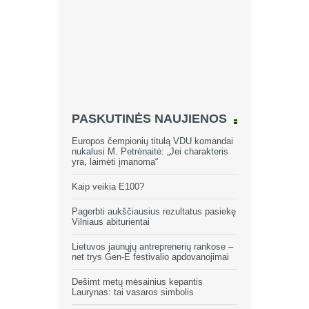
PASKUTINĖS NAUJIENOS
Europos čempionių titulą VDU komandai
nukalusi M. Petrėnaitė: „Jei charakteris
yra, laimėti įmanoma“
Kaip veikia E100?
Pagerbti aukščiausius rezultatus pasiekę
Vilniaus abiturientai
Lietuvos jaunųjų antreprenerių rankose –
net trys Gen-E festivalio apdovanojimai
Dešimt metų mėsainius kepantis
Laurynas: tai vasaros simbolis