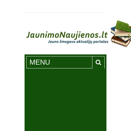
Jaunimonaujienos.lt
MENU