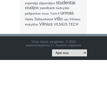
studentai
stipendija
stipendijos
studijos
swedbank
tautvydas
urmas
padgurskas
Tryon.lt
testas
vdu
Vaida Šidlauskienė
Vilniaus
vgtu
Vilnius
VILNIUS TECH
mokyklos
Visos teisės saugomos. © 2024
jaunimonaujienos.lt / Jaunimo naujienos