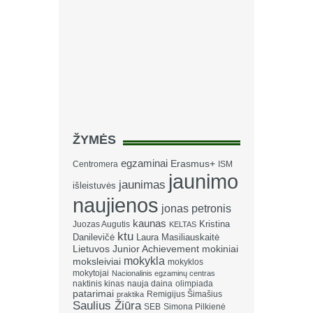
ŽYMĖS
egzaminai
Erasmus+
Centromera
ISM
jaunimo
jaunimas
išleistuvės
naujienos
jonas petronis
kaunas
Kristina
Juozas Augutis
KELTAS
ktu
Danilevičė
Laura Masiliauskaitė
Lietuvos Junior Achievement
mokiniai
mokykla
moksleiviai
mokyklos
mokytojai
Nacionalinis egzaminų centras
naktinis kinas
nauja daina
olimpiada
patarimai
Remigijus Šimašius
praktika
Saulius Žiūra
SEB
Simona Pilkienė