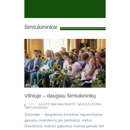
šimtukininkai
Vilniuje – daugiau šimtukininkų
TAGS:
GUSTĖ MALINAUSKAITĖ
,
SAULIUS ŽIŪRA
,
ŠIMTUKININKAI
Sostinėje – daugiausia šimtukus egzaminuose
gavusių moksleivių per penkerius metus.
Išskirtinius mokslo gabumus šiemet parodė net