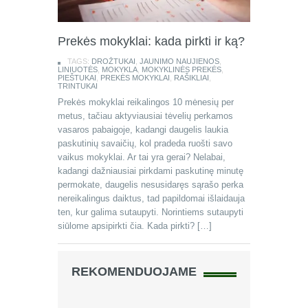
Prekės mokyklai: kada pirkti ir ką?
TAGS:
DROŽTUKAI
,
JAUNIMO NAUJIENOS
,
LINIUOTĖS
,
MOKYKLA
,
MOKYKLINĖS PREKĖS
,
PIEŠTUKAI
,
PREKĖS MOKYKLAI
,
RAŠIKLIAI
,
TRINTUKAI
Prekės mokyklai reikalingos 10 mėnesių per
metus, tačiau aktyviausiai tėvelių perkamos
vasaros pabaigoje, kadangi daugelis laukia
paskutinių savaičių, kol pradeda ruošti savo
vaikus mokyklai. Ar tai yra gerai? Nelabai,
kadangi dažniausiai pirkdami paskutinę minutę
permokate, daugelis nesusidaręs sąrašo perka
nereikalingus daiktus, tad papildomai išlaidauja
ten, kur galima sutaupyti. Norintiems sutaupyti
siūlome apsipirkti čia. Kada pirkti? […]
REKOMENDUOJAME