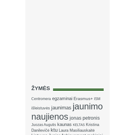
ŽYMĖS
egzaminai
Erasmus+
Centromera
ISM
jaunimo
jaunimas
išleistuvės
naujienos
jonas petronis
kaunas
Kristina
Juozas Augutis
KELTAS
ktu
Danilevičė
Laura Masiliauskaitė