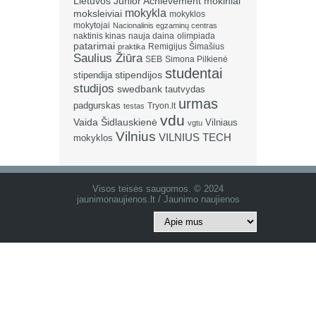
Lietuvos Junior Achievement
mokiniai
mokykla
moksleiviai
mokyklos
mokytojai
Nacionalinis egzaminų centras
naktinis kinas
nauja daina
olimpiada
patarimai
Remigijus Šimašius
praktika
Saulius Žiūra
SEB
Simona Pilkienė
studentai
stipendija
stipendijos
studijos
swedbank
tautvydas
urmas
padgurskas
Tryon.lt
testas
vdu
Vaida Šidlauskienė
Vilniaus
vgtu
Vilnius
VILNIUS TECH
mokyklos
Visos teisės saugomos. © 2024
jaunimonaujienos.lt / Jaunimo naujienos