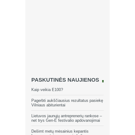
PASKUTINĖS NAUJIENOS
Kaip veikia E100?
Pagerbti aukščiausius rezultatus pasiekę
Vilniaus abiturientai
Lietuvos jaunųjų antreprenerių rankose –
net trys Gen-E festivalio apdovanojimai
Dešimt metų mėsainius kepantis