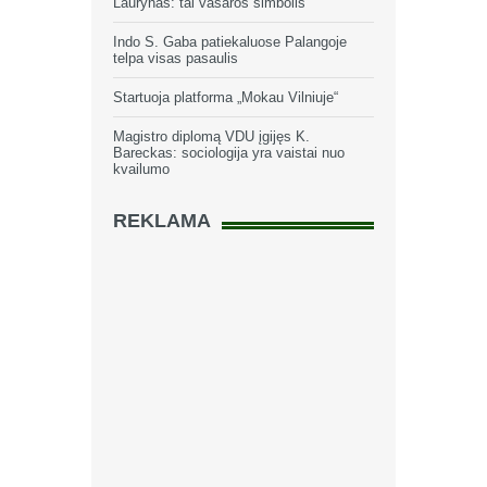
Laurynas: tai vasaros simbolis
Indo S. Gaba patiekaluose Palangoje
telpa visas pasaulis
Startuoja platforma „Mokau Vilniuje“
Magistro diplomą VDU įgijęs K.
Bareckas: sociologija yra vaistai nuo
kvailumo
REKLAMA