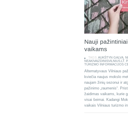
Nauji pažintinia
vaikams
TAGS:
AUKŠTYN GALVĄ
,
N
NEAKIVAIZDINISVILNIUS.LT
,
P
TURIZMO INFORMACIJOS C
Alternatyvaus Vilniaus paž
kviečia naujus mokslo met
naujam žinių sezonui ir atg
pažinimo „raumenis“. Prist
žaidimas vaikams, kurie ga
visai šeimai. Kadangi Moks
vaikais Vilniaus turizmo i