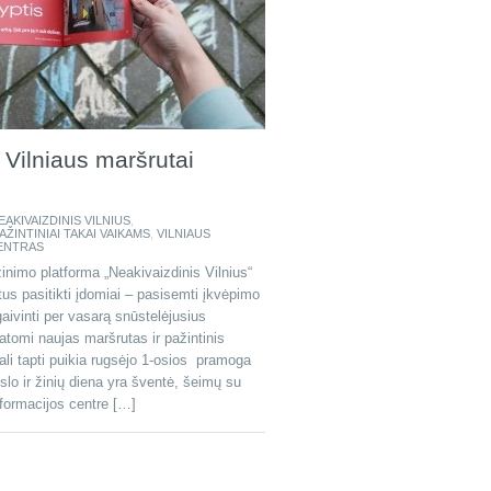
i Vilniaus maršrutai
EAKIVAIZDINIS VILNIUS
,
AŽINTINIAI TAKAI VAIKAMS
,
VILNIAUS
ENTRAS
inimo platforma „Neakivaizdinis Vilnius“
us pasitikti įdomiai – pasisemti įkvėpimo
aivinti per vasarą snūstelėjusius
atomi naujas maršrutas ir pažintinis
li tapti puikia rugsėjo 1-osios pramoga
lo ir žinių diena yra šventė, šeimų su
nformacijos centre […]