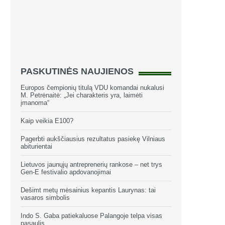
PASKUTINĖS NAUJIENOS
Europos čempionių titulą VDU komandai nukalusi
M. Petrėnaitė: „Jei charakteris yra, laimėti
įmanoma“
Kaip veikia E100?
Pagerbti aukščiausius rezultatus pasiekę Vilniaus
abiturientai
Lietuvos jaunųjų antreprenerių rankose – net trys
Gen-E festivalio apdovanojimai
Dešimt metų mėsainius kepantis Laurynas: tai
vasaros simbolis
Indo S. Gaba patiekaluose Palangoje telpa visas
pasaulis