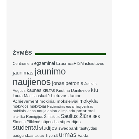
ŽYMĖS
egzaminai
Erasmus+
išleistuvės
Centromera
ISM
jaunimo
jaunimas
naujienos
jonas petronis
Juozas
ktu
kaunas
Kristina Danilevičė
Augutis
KELTAS
Laura Masiliauskaitė
Lietuvos Junior
mokykla
Achievement
mokiniai
moksleiviai
mokyklos
mokytojai
Nacionalinis egzaminų centras
patarimai
naktinis kinas
nauja daina
olimpiada
Saulius Žiūra
Remigijus Šimašius
SEB
praktika
stipendija
stipendijos
Simona Pilkienė
studentai
studijos
swedbank
tautvydas
urmas
Vaida
padgurskas
Tryon.lt
testas