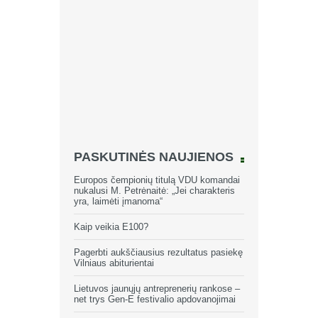
PASKUTINĖS NAUJIENOS
Europos čempionių titulą VDU komandai
nukalusi M. Petrėnaitė: „Jei charakteris
yra, laimėti įmanoma“
Kaip veikia E100?
Pagerbti aukščiausius rezultatus pasiekę
Vilniaus abiturientai
Lietuvos jaunųjų antreprenerių rankose –
net trys Gen-E festivalio apdovanojimai