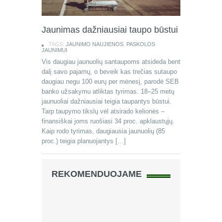
Jaunimas dažniausiai taupo būstui
TAGS:
JAUNIMO NAUJIENOS
,
PASKOLOS
JAUNIMUI
Vis daugiau jaunuolių santaupoms atsideda bent
dalį savo pajamų, o beveik kas trečias sutaupo
daugiau negu 100 eurų per mėnesį, parodė SEB
banko užsakymu atliktas tyrimas. 18–25 metų
jaunuoliai dažniausiai teigia taupantys būstui.
Tarp taupymo tikslų vėl atsirado kelionės –
finansiškai joms ruošiasi 34 proc. apklaustųjų.
Kaip rodo tyrimas, daugiausia jaunuolių (85
proc.) teigia planuojantys […]
REKOMENDUOJAME