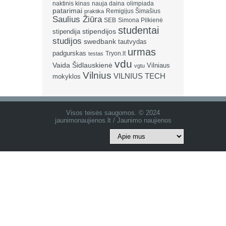
naktinis kinas
nauja daina
olimpiada
patarimai
Remigijus Šimašius
praktika
Saulius Žiūra
SEB
Simona Pilkienė
studentai
stipendija
stipendijos
studijos
swedbank
tautvydas
urmas
padgurskas
Tryon.lt
testas
vdu
Vaida Šidlauskienė
Vilniaus
vgtu
Vilnius
VILNIUS TECH
mokyklos
Visos teisės saugomos. © 2024
jaunimonaujienos.lt / Jaunimo naujienos