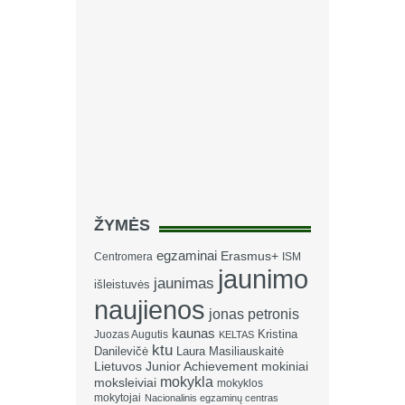
ŽYMĖS
egzaminai
Erasmus+
Centromera
ISM
jaunimo
jaunimas
išleistuvės
naujienos
jonas petronis
kaunas
Kristina
Juozas Augutis
KELTAS
ktu
Danilevičė
Laura Masiliauskaitė
Lietuvos Junior Achievement
mokiniai
mokykla
moksleiviai
mokyklos
mokytojai
Nacionalinis egzaminų centras