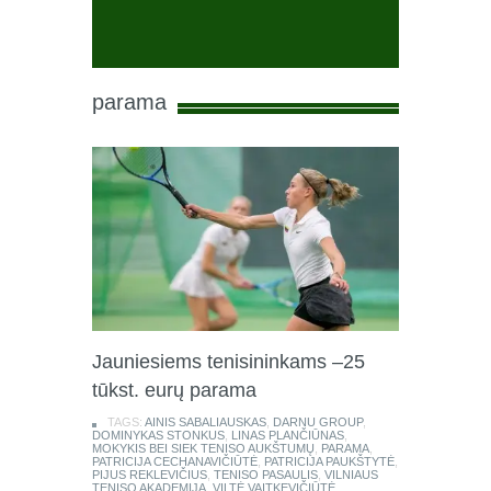
parama
Jauniesiems tenisininkams –25
tūkst. eurų parama
TAGS:
AINIS SABALIAUSKAS
,
DARNU GROUP
,
DOMINYKAS STONKUS
,
LINAS PLANČIŪNAS
,
MOKYKIS BEI SIEK TENISO AUKŠTUMŲ
,
PARAMA
,
PATRICIJA CECHANAVIČIŪTĖ
,
PATRICIJA PAUKŠTYTĖ
,
PIJUS REKLEVIČIUS
,
TENISO PASAULIS
,
VILNIAUS
TENISO AKADEMIJA
,
VILTĖ VAITKEVIČIŪTĖ