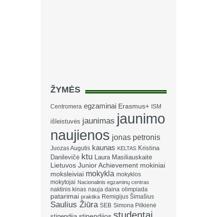
ŽYMĖS
egzaminai
Erasmus+
Centromera
ISM
jaunimo
jaunimas
išleistuvės
naujienos
jonas petronis
kaunas
Kristina
Juozas Augutis
KELTAS
ktu
Danilevičė
Laura Masiliauskaitė
Lietuvos Junior Achievement
mokiniai
mokykla
moksleiviai
mokyklos
mokytojai
Nacionalinis egzaminų centras
naktinis kinas
nauja daina
olimpiada
patarimai
Remigijus Šimašius
praktika
Saulius Žiūra
SEB
Simona Pilkienė
studentai
stipendija
stipendijos