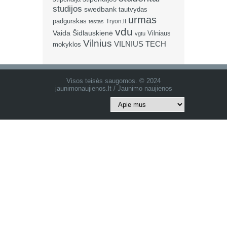
studijos
swedbank
tautvydas
urmas
padgurskas
Tryon.lt
testas
vdu
Vaida Šidlauskienė
Vilniaus
vgtu
Vilnius
VILNIUS TECH
mokyklos
Visos teisės saugomos. © 2024
jaunimonaujienos.lt / Jaunimo naujienos