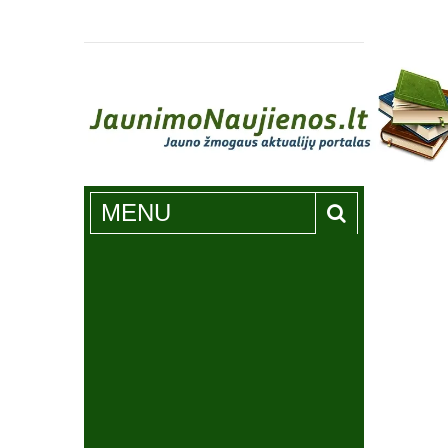
Jaunimonaujienos.lt
MENU