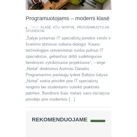
Programuotojams – moderni klasė
TAGS:
KLASĖ
,
KTU
,
NORTAL
,
PROGRAMUOTOJAI
,
STUDENTAI
„Šalyje juntamas IT specialistų poreikis verslo ir
švietimo atstovus suburia dialogui. Kauno
technologijos universitetas ruošia puikius IT
specialistus, gebančius dirbti sudėtinguose
bendrovės vykdomuose projektuose“, – teigė
„Nortal” direktorius Aurimas Danaitis.
Programavimo paslaugų lyderė Baltijos šalyse
„Nortal” siekia prisidėti prie IT specialistų
rengimo bei studentams suteikti praktinės
patirties. Bendrovė šiais metais savo iniciatyva
prisidėjo prie modernios […]
REKOMENDUOJAME