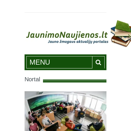
Jaunimonaujienos.lt
MENU
Nortal