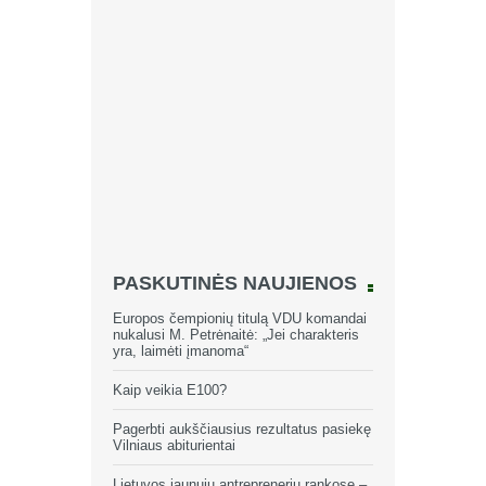
PASKUTINĖS NAUJIENOS
Europos čempionių titulą VDU komandai
nukalusi M. Petrėnaitė: „Jei charakteris
yra, laimėti įmanoma“
Kaip veikia E100?
Pagerbti aukščiausius rezultatus pasiekę
Vilniaus abiturientai
Lietuvos jaunųjų antreprenerių rankose –