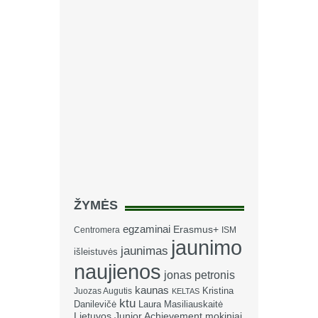
ŽYMĖS
egzaminai
Erasmus+
Centromera
ISM
jaunimo
jaunimas
išleistuvės
naujienos
jonas petronis
kaunas
Kristina
Juozas Augutis
KELTAS
ktu
Danilevičė
Laura Masiliauskaitė
Lietuvos Junior Achievement
mokiniai