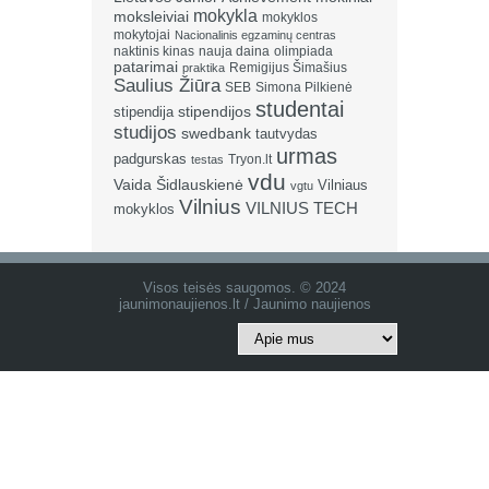
mokykla
moksleiviai
mokyklos
mokytojai
Nacionalinis egzaminų centras
naktinis kinas
nauja daina
olimpiada
patarimai
Remigijus Šimašius
praktika
Saulius Žiūra
SEB
Simona Pilkienė
studentai
stipendija
stipendijos
studijos
swedbank
tautvydas
urmas
padgurskas
Tryon.lt
testas
vdu
Vaida Šidlauskienė
Vilniaus
vgtu
Vilnius
VILNIUS TECH
mokyklos
Visos teisės saugomos. © 2024
jaunimonaujienos.lt / Jaunimo naujienos