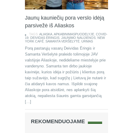
Jaunų kauniečių pora verslo idėją
parsivežė iš Aliaskos
TAGS:
ALIASKA
,
APKABINIMASPUODELYJE
,
COVID-
19
,
DEIVIDAS ĖRINGIS
,
JAUNIMO NAUJIENOS
,
NEW
YORK CAFÉ
,
SAMANTA VERŠELYTĖ
,
URMAS
Porą pastarųjų vasarų Deividas Ėringis ir
Samanta Veršelytė praleido tolimojoje JAV
valstijoje Aliaskoje, nedideliame miestelyje prie
vandenyno. Samanta ten dirbo jaukioje
kavinėje, kurios idėja ir požiūris į klientus porą
taip sužavėjo, kad sugrįžę į Lietuvą jie nutarė ir
čia atidaryti kavos namus. Išpildė svajonę
Aliaskoje pora atsidūrė, nes aplankyti šią
atokią, nepaliesta šiaurės gamta garsėjančią
[…]
REKOMENDUOJAME