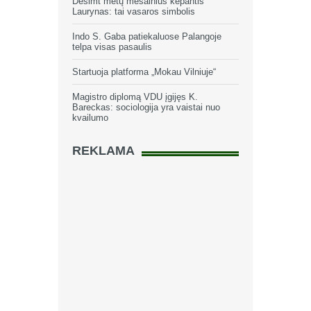
Dešimt metų mėsainius kepantis
Laurynas: tai vasaros simbolis
Indo S. Gaba patiekaluose Palangoje
telpa visas pasaulis
Startuoja platforma „Mokau Vilniuje“
Magistro diplomą VDU įgijęs K.
Bareckas: sociologija yra vaistai nuo
kvailumo
REKLAMA