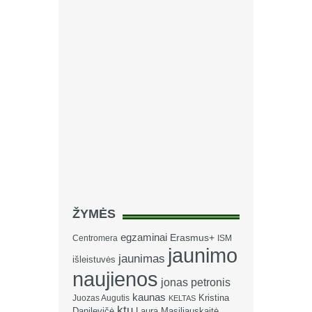
ŽYMĖS
egzaminai
Erasmus+
Centromera
ISM
jaunimo
jaunimas
išleistuvės
naujienos
jonas petronis
kaunas
Kristina
Juozas Augutis
KELTAS
ktu
Danilevičė
Laura Masiliauskaitė