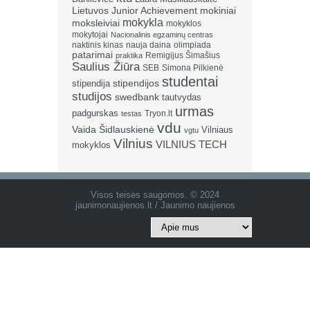
Lietuvos Junior Achievement
mokiniai
mokykla
moksleiviai
mokyklos
mokytojai
Nacionalinis egzaminų centras
naktinis kinas
nauja daina
olimpiada
patarimai
Remigijus Šimašius
praktika
Saulius Žiūra
SEB
Simona Pilkienė
studentai
stipendija
stipendijos
studijos
swedbank
tautvydas
urmas
padgurskas
Tryon.lt
testas
vdu
Vaida Šidlauskienė
Vilniaus
vgtu
Vilnius
VILNIUS TECH
mokyklos
Visos teisės saugomos. © 2024
jaunimonaujienos.lt / Jaunimo naujienos