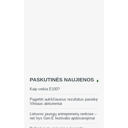
PASKUTINĖS NAUJIENOS
Kaip veikia E100?
Pagerbti aukščiausius rezultatus pasiekę
Vilniaus abiturientai
Lietuvos jaunųjų antreprenerių rankose –
net trys Gen-E festivalio apdovanojimai