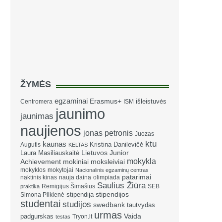
ŽYMĖS
egzaminai
Erasmus+
išleistuvės
Centromera
ISM
jaunimo
jaunimas
naujienos
jonas petronis
Juozas
ktu
kaunas
Kristina Danilevičė
Augutis
KELTAS
Laura Masiliauskaitė
Lietuvos Junior
mokykla
Achievement
mokiniai
moksleiviai
mokyklos
mokytojai
Nacionalinis egzaminų centras
patarimai
naktinis kinas
nauja daina
olimpiada
Saulius Žiūra
Remigijus Šimašius
SEB
praktika
stipendija
stipendijos
Simona Pilkienė
studentai
studijos
swedbank
tautvydas
urmas
Vaida
padgurskas
Tryon.lt
testas