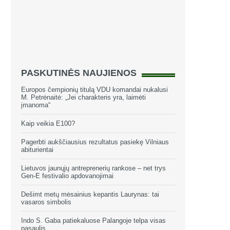
PASKUTINĖS NAUJIENOS
Europos čempionių titulą VDU komandai nukalusi
M. Petrėnaitė: „Jei charakteris yra, laimėti
įmanoma“
Kaip veikia E100?
Pagerbti aukščiausius rezultatus pasiekę Vilniaus
abiturientai
Lietuvos jaunųjų antreprenerių rankose – net trys
Gen-E festivalio apdovanojimai
Dešimt metų mėsainius kepantis Laurynas: tai
vasaros simbolis
Indo S. Gaba patiekaluose Palangoje telpa visas
pasaulis