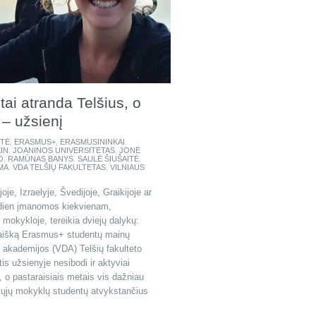
ai atranda Telšius, o
 – užsienį
YTĖ
,
ERASMUS+
,
ERASMUSININKAI
,
IN
,
JOANINOS UNIVERSITETAS
,
JONĖ
O
,
RAMŪNAS BANYS
,
SAULĖ ŠIUŠAITĖ
,
MA
,
VDA TELŠIŲ FAKULTETAS
,
VILNIAUS
joje, Izraelyje, Švedijoje, Graikijoje ar
ndien įmanomos kiekvienam,
 mokykloje, tereikia dviejų dalykų:
araišką Erasmus+ studentų mainų
s akademijos (VDA) Telšių fakulteto
s užsienyje nesibodi ir aktyviai
 o pastaraisiais metais vis dažniau
tųjų mokyklų studentų atvykstančius