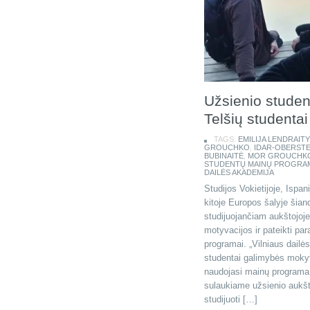
Užsienio student
Telšių studentai
TAGS:
EMILIJA LENDRAIT
GROUCHKO
,
IDAR-OBERSTE
BUBINAITĖ
,
MOR GROUCHK
STUDENTŲ MAINŲ PROGRA
DAILĖS AKADEMIJA
Studijos Vokietijoje, Ispani
kitoje Europos šalyje šia
studijuojančiam aukštojoje
motyvacijos ir pateikti p
programai. „Vilniaus dailė
studentai galimybės mokyti
naudojasi mainų programa,
sulaukiame užsienio aukš
studijuoti […]