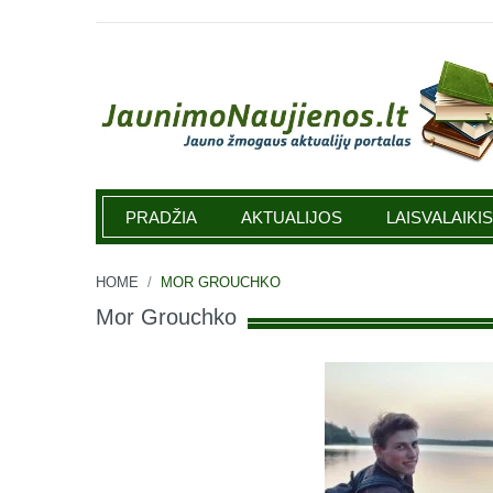
Jaunimonaujienos.lt
PRADŽIA
AKTUALIJOS
LAISVALAIKIS
HOME
/
MOR GROUCHKO
Mor Grouchko