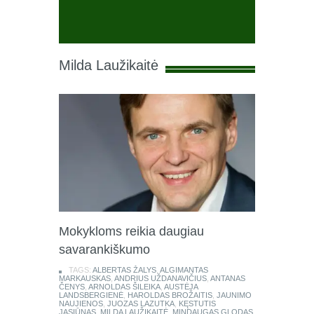
Milda Laužikaitė
Mokykloms reikia daugiau
savarankiškumo
TAGS:
ALBERTAS ŽALYS
,
ALGIMANTAS
MARKAUSKAS
,
ANDRIUS UŽDANAVIČIUS
,
ANTANAS
ČENYS
,
ARNOLDAS ŠILEIKA
,
AUSTĖJA
LANDSBERGIENĖ
,
HAROLDAS BROŽAITIS
,
JAUNIMO
NAUJIENOS
,
JUOZAS LAZUTKA
,
KĘSTUTIS
JASIŪNAS
,
MILDA LAUŽIKAITĖ
,
MINDAUGAS GLODAS
,