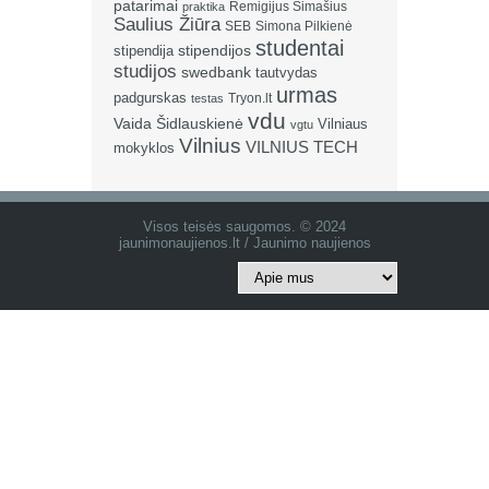
patarimai
Remigijus Šimašius
praktika
Saulius Žiūra
SEB
Simona Pilkienė
studentai
stipendija
stipendijos
studijos
swedbank
tautvydas
urmas
padgurskas
Tryon.lt
testas
vdu
Vaida Šidlauskienė
Vilniaus
vgtu
Vilnius
VILNIUS TECH
mokyklos
Visos teisės saugomos. © 2024
jaunimonaujienos.lt / Jaunimo naujienos