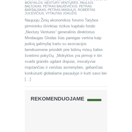
MOKYKLOS
,
NEXTURY VENTURES
,
PAULIUS
BALTOKAS
,
PETRAS BALKEVIČIUS
,
PETRAS
BARŠAUSKAS
,
PETRAS MASIULIS
,
ROBERTAS
JUCEVIČIUS
,
VYTAUTAS JOKUŽIS
Naujuoju Žinių ekonomikos forumo Tarybos
pirmininku išrinktas rizikos kapitalo fondo
„Nextury Ventures“ generalinis direktorius
Mindaugas Glodas šias pareigas vertina kaip
puikią galimybę kartu su asociacijos
bendruomene prisidėti prie būtinų mūsų šalies
švietimo pokyčių. „Mokyklos yra pirmoji ir itin
svarbi grandis ugdant drąsias, inovatyviai
mąstančias ir verslias asmenybes, gebančias
konkuruoti globaliame pasaulyje ir kurti savo bei
[…]
REKOMENDUOJAME