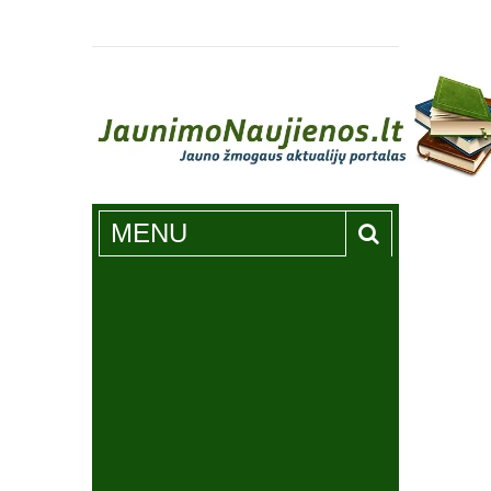
Jaunimonaujienos.lt
MENU