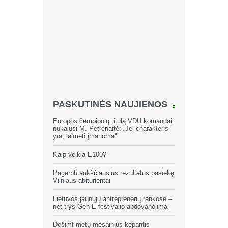
PASKUTINĖS NAUJIENOS
Europos čempionių titulą VDU komandai
nukalusi M. Petrėnaitė: „Jei charakteris
yra, laimėti įmanoma“
Kaip veikia E100?
Pagerbti aukščiausius rezultatus pasiekę
Vilniaus abiturientai
Lietuvos jaunųjų antreprenerių rankose –
net trys Gen-E festivalio apdovanojimai
Dešimt metų mėsainius kepantis