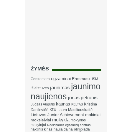
ŽYMĖS
egzaminai
Erasmus+
Centromera
ISM
jaunimo
jaunimas
išleistuvės
naujienos
jonas petronis
kaunas
Kristina
Juozas Augutis
KELTAS
ktu
Danilevičė
Laura Masiliauskaitė
Lietuvos Junior Achievement
mokiniai
mokykla
moksleiviai
mokyklos
mokytojai
Nacionalinis egzaminų centras
naktinis kinas
nauja daina
olimpiada