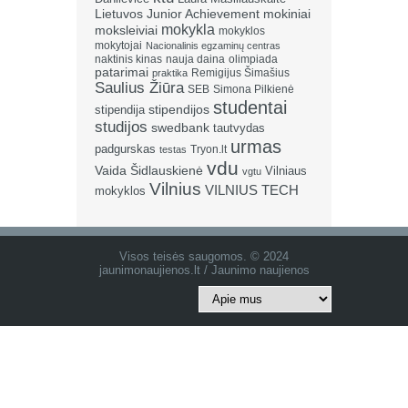
Lietuvos Junior Achievement
mokiniai
mokykla
moksleiviai
mokyklos
mokytojai
Nacionalinis egzaminų centras
naktinis kinas
nauja daina
olimpiada
patarimai
Remigijus Šimašius
praktika
Saulius Žiūra
SEB
Simona Pilkienė
studentai
stipendija
stipendijos
studijos
swedbank
tautvydas
urmas
padgurskas
Tryon.lt
testas
vdu
Vaida Šidlauskienė
Vilniaus
vgtu
Vilnius
VILNIUS TECH
mokyklos
Visos teisės saugomos. © 2024
jaunimonaujienos.lt / Jaunimo naujienos