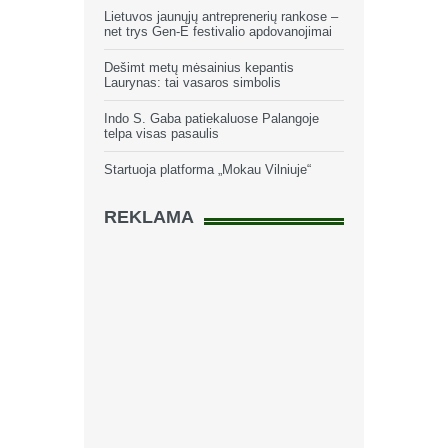
Lietuvos jaunųjų antreprenerių rankose –
net trys Gen-E festivalio apdovanojimai
Dešimt metų mėsainius kepantis
Laurynas: tai vasaros simbolis
Indo S. Gaba patiekaluose Palangoje
telpa visas pasaulis
Startuoja platforma „Mokau Vilniuje“
REKLAMA