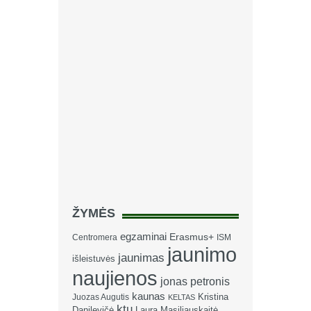
ŽYMĖS
egzaminai
Erasmus+
Centromera
ISM
jaunimo
jaunimas
išleistuvės
naujienos
jonas petronis
kaunas
Kristina
Juozas Augutis
KELTAS
ktu
Danilevičė
Laura Masiliauskaitė