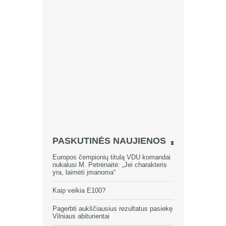
PASKUTINĖS NAUJIENOS
Europos čempionių titulą VDU komandai
nukalusi M. Petrėnaitė: „Jei charakteris
yra, laimėti įmanoma“
Kaip veikia E100?
Pagerbti aukščiausius rezultatus pasiekę
Vilniaus abiturientai