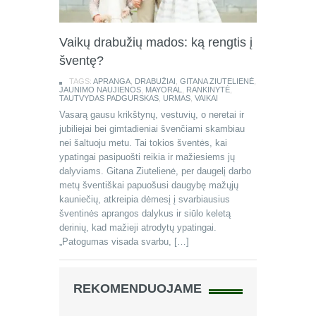
Vaikų drabužių mados: ką rengtis į
šventę?
TAGS:
APRANGA
,
DRABUŽIAI
,
GITANA ZIUTELIENĖ
,
JAUNIMO NAUJIENOS
,
MAYORAL
,
RANKINYTĖ
,
TAUTVYDAS PADGURSKAS
,
URMAS
,
VAIKAI
Vasarą gausu krikštynų, vestuvių, o neretai ir
jubiliejai bei gimtadieniai švenčiami skambiau
nei šaltuoju metu. Tai tokios šventės, kai
ypatingai pasipuošti reikia ir mažiesiems jų
dalyviams. Gitana Ziutelienė, per daugelį darbo
metų šventiškai papuošusi daugybę mažųjų
kauniečių, atkreipia dėmesį į svarbiausius
šventinės aprangos dalykus ir siūlo keletą
derinių, kad mažieji atrodytų ypatingai.
„Patogumas visada svarbu, […]
REKOMENDUOJAME