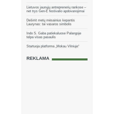
Lietuvos jaunųjų antreprenerių rankose –
net trys Gen-E festivalio apdovanojimai
Dešimt metų mėsainius kepantis
Laurynas: tai vasaros simbolis
Indo S. Gaba patiekaluose Palangoje
telpa visas pasaulis
Startuoja platforma „Mokau Vilniuje“
REKLAMA