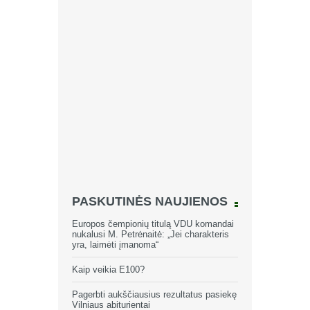
PASKUTINĖS NAUJIENOS
Europos čempionių titulą VDU komandai
nukalusi M. Petrėnaitė: „Jei charakteris
yra, laimėti įmanoma“
Kaip veikia E100?
Pagerbti aukščiausius rezultatus pasiekę
Vilniaus abiturientai