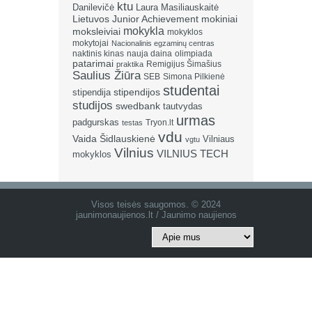
ktu
Danilevičė
Laura Masiliauskaitė
Lietuvos Junior Achievement
mokiniai
mokykla
moksleiviai
mokyklos
mokytojai
Nacionalinis egzaminų centras
naktinis kinas
nauja daina
olimpiada
patarimai
Remigijus Šimašius
praktika
Saulius Žiūra
SEB
Simona Pilkienė
studentai
stipendija
stipendijos
studijos
swedbank
tautvydas
urmas
padgurskas
Tryon.lt
testas
vdu
Vaida Šidlauskienė
Vilniaus
vgtu
Vilnius
VILNIUS TECH
mokyklos
Visos teisės saugomos. © 2024
jaunimonaujienos.lt / Jaunimo naujienos