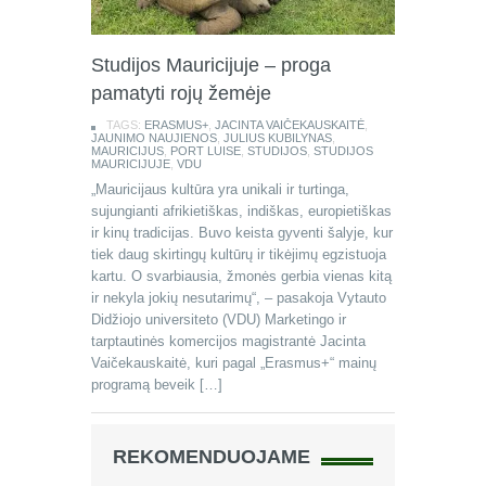
Studijos Mauricijuje – proga
pamatyti rojų žemėje
TAGS:
ERASMUS+
,
JACINTA VAIČEKAUSKAITĖ
,
JAUNIMO NAUJIENOS
,
JULIUS KUBILYNAS
,
MAURICIJUS
,
PORT LUISE
,
STUDIJOS
,
STUDIJOS
MAURICIJUJE
,
VDU
„Mauricijaus kultūra yra unikali ir turtinga,
sujungianti afrikietiškas, indiškas, europietiškas
ir kinų tradicijas. Buvo keista gyventi šalyje, kur
tiek daug skirtingų kultūrų ir tikėjimų egzistuoja
kartu. O svarbiausia, žmonės gerbia vienas kitą
ir nekyla jokių nesutarimų“, – pasakoja Vytauto
Didžiojo universiteto (VDU) Marketingo ir
tarptautinės komercijos magistrantė Jacinta
Vaičekauskaitė, kuri pagal „Erasmus+“ mainų
programą beveik […]
REKOMENDUOJAME