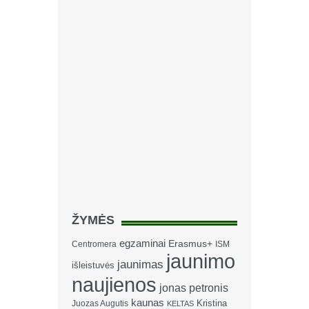
ŽYMĖS
egzaminai
Erasmus+
Centromera
ISM
jaunimo
jaunimas
išleistuvės
naujienos
jonas petronis
kaunas
Kristina
Juozas Augutis
KELTAS