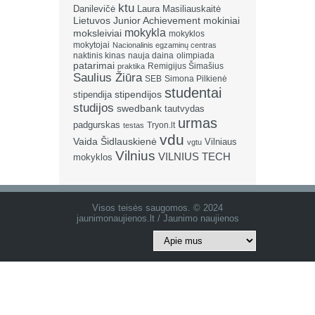
ktu
Danilevičė
Laura Masiliauskaitė
Lietuvos Junior Achievement
mokiniai
mokykla
moksleiviai
mokyklos
mokytojai
Nacionalinis egzaminų centras
naktinis kinas
nauja daina
olimpiada
patarimai
Remigijus Šimašius
praktika
Saulius Žiūra
SEB
Simona Pilkienė
studentai
stipendija
stipendijos
studijos
swedbank
tautvydas
urmas
padgurskas
Tryon.lt
testas
vdu
Vaida Šidlauskienė
Vilniaus
vgtu
Vilnius
VILNIUS TECH
mokyklos
Visos teisės saugomos. © 2024
jaunimonaujienos.lt / Jaunimo naujienos