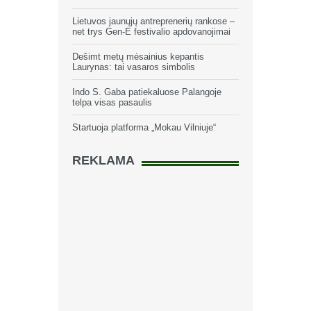
Lietuvos jaunųjų antreprenerių rankose –
net trys Gen-E festivalio apdovanojimai
Dešimt metų mėsainius kepantis
Laurynas: tai vasaros simbolis
Indo S. Gaba patiekaluose Palangoje
telpa visas pasaulis
Startuoja platforma „Mokau Vilniuje“
REKLAMA