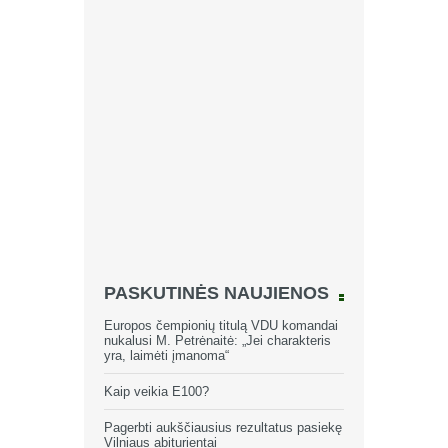
PASKUTINĖS NAUJIENOS
Europos čempionių titulą VDU komandai
nukalusi M. Petrėnaitė: „Jei charakteris
yra, laimėti įmanoma“
Kaip veikia E100?
Pagerbti aukščiausius rezultatus pasiekę
Vilniaus abiturientai