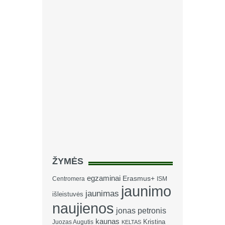
ŽYMĖS
egzaminai
Erasmus+
Centromera
ISM
jaunimo
jaunimas
išleistuvės
naujienos
jonas petronis
kaunas
Kristina
Juozas Augutis
KELTAS