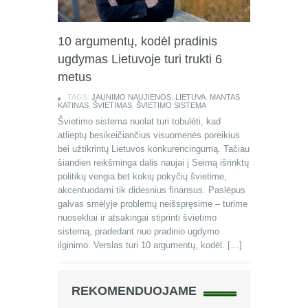
10 argumentų, kodėl pradinis
ugdymas Lietuvoje turi trukti 6
metus
TAGS:
JAUNIMO NAUJIENOS
,
LIETUVA
,
MANTAS
KATINAS
,
ŠVIETIMAS
,
ŠVIETIMO SISTEMA
Švietimo sistema nuolat turi tobulėti, kad
atlieptų besikeičiančius visuomenės poreikius
bei užtikrintų Lietuvos konkurencingumą. Tačiau
šiandien reikšminga dalis naujai į Seimą išrinktų
politikų vengia bet kokių pokyčių švietime,
akcentuodami tik didesnius finansus. Paslėpus
galvas smėlyje problemų neišspręsime – turime
nuosekliai ir atsakingai stiprinti švietimo
sistemą, pradedant nuo pradinio ugdymo
ilginimo. Verslas turi 10 argumentų, kodėl. […]
REKOMENDUOJAME