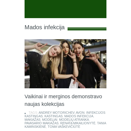
Mados infekcija
Vaikinai ir merginos demonstravo
naujas kolekcijas
TAGS:
ANDREY MOTORICHEV
,
AVON
,
INFEKCIJOS
KASTINGAS
,
KASTINGAS
,
MADOS INFEKCIJA
,
MAKIAŽAS
,
MODELIAI
,
MODELIŲ ATRANKA
,
PAVASARIO MAKIAŽAS
,
RENATA MIKAILIONYTĖ
,
TANIA
KAMINSKIENĖ
,
TOMA VAŠKEVIČIŪTĖ