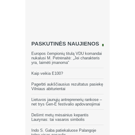
PASKUTINĖS NAUJIENOS
Europos čempionių titulą VDU komandai
nukalusi M. Petrėnaitė: „Jei charakteris
yra, laimėti įmanoma“
Kaip veikia E100?
Pagerbti aukščiausius rezultatus pasiekę
Vilniaus abiturientai
Lietuvos jaunųjų antreprenerių rankose –
net trys Gen-E festivalio apdovanojimai
Dešimt metų mėsainius kepantis
Laurynas: tai vasaros simbolis
Indo S. Gaba patiekaluose Palangoje
telpa visas pasaulis