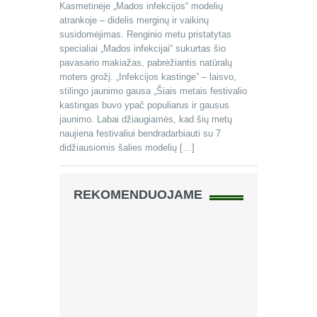
Kasmetinėje „Mados infekcijos“ modelių
atrankoje – didelis merginų ir vaikinų
susidomėjimas. Renginio metu pristatytas
specialiai „Mados infekcijai“ sukurtas šio
pavasario makiažas, pabrėžiantis natūralų
moters grožį. „Infekcijos kastinge” – laisvo,
stilingo jaunimo gausa „Šiais metais festivalio
kastingas buvo ypač populiarus ir gausus
jaunimo. Labai džiaugiamės, kad šių metų
naujiena festivaliui bendradarbiauti su 7
didžiausiomis šalies modelių […]
REKOMENDUOJAME