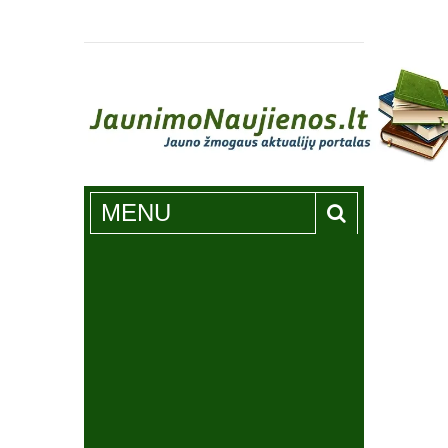
Jaunimonaujienos.lt
MENU