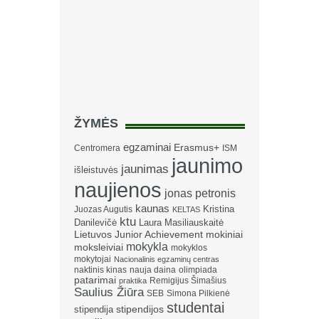
ŽYMĖS
egzaminai
Erasmus+
Centromera
ISM
jaunimo
jaunimas
išleistuvės
naujienos
jonas petronis
kaunas
Kristina
Juozas Augutis
KELTAS
ktu
Danilevičė
Laura Masiliauskaitė
Lietuvos Junior Achievement
mokiniai
mokykla
moksleiviai
mokyklos
mokytojai
Nacionalinis egzaminų centras
naktinis kinas
nauja daina
olimpiada
patarimai
Remigijus Šimašius
praktika
Saulius Žiūra
SEB
Simona Pilkienė
studentai
stipendija
stipendijos