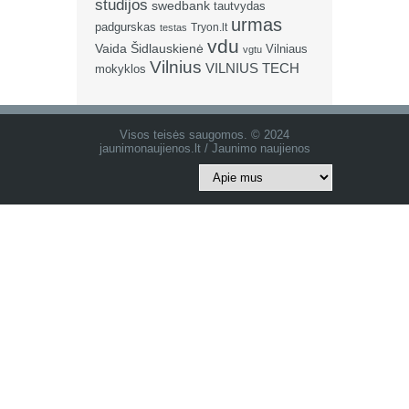
studijos
swedbank
tautvydas
urmas
padgurskas
Tryon.lt
testas
vdu
Vaida Šidlauskienė
Vilniaus
vgtu
Vilnius
VILNIUS TECH
mokyklos
Visos teisės saugomos. © 2024
jaunimonaujienos.lt / Jaunimo naujienos